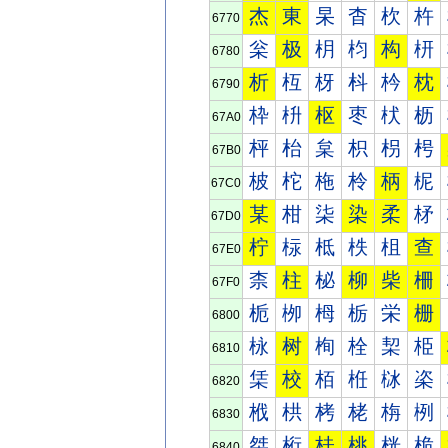
杰
東
杲
杳
杴
杵
6770
枀
极
枂
枃
构
枅
6780
析
枑
枒
枓
枔
枕
6790
枠
枡
枢
枣
枤
枥
67A0
枰
枱
枲
枳
枴
枵
67B0
柀
柁
柂
柃
柄
柅
67C0
某
柑
柒
染
柔
柕
67D0
柠
柡
柢
柣
柤
查
67E0
柰
柱
柲
柳
柴
柵
67F0
栀
栁
栂
栃
栄
栅
6800
栐
树
栒
栓
栔
栕
6810
栠
校
栢
栣
栤
栥
6820
栰
栱
栲
栳
栴
栵
6830
桀
桁
桂
桃
桄
桅
6840