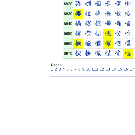
椠
椡
椢
椣
椤
椥
6920
椰
椱
椲
椳
椴
椵
6930
楀
楁
楂
楃
楄
楅
6940
楐
楑
楒
楓
楔
楕
6950
楠
楡
楢
楣
楤
楥
6960
楰
楱
楲
楳
楴
極
6970
Pages:
1
2
3
4
5
6
7
8
9
10
[11]
12
13
14
15
16
17