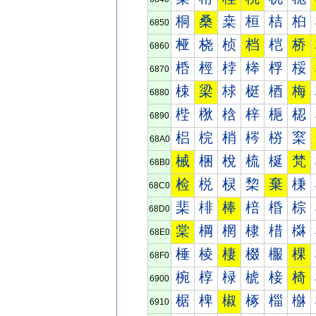
桐
桑
桒
桓
桔
桕
6850
桠
桡
桢
档
桤
桥
6860
桰
桱
桲
桳
桴
桵
6870
梀
梁
梂
梃
梄
梅
6880
梐
梑
梒
梓
梔
梕
6890
梠
梡
梢
梣
梤
梥
68A0
械
梱
梲
梳
梴
梵
68B0
检
棁
棂
棃
棄
棅
68C0
棐
棑
棒
棓
棔
棕
68D0
棠
棡
棢
棣
棤
棥
68E0
棰
棱
棲
棳
棴
棵
68F0
椀
椁
椂
椃
椄
椅
6900
椐
椑
椒
椓
椔
椕
6910