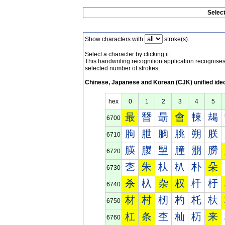
Selec
Show characters with
stroke(s).
Select a character by clicking it.
This handwriting recognition application recognis
selected number of strokes.
Chinese, Japanese and Korean (CJK) unified ide
hex
0
1
2
3
4
5
最
朁
朂
會
朄
朅
6700
朐
朑
朒
朓
朔
朕
6710
朠
朡
朢
朣
朤
朥
6720
朰
朱
朲
朳
朴
朵
6730
杀
杁
杂
权
杄
杅
6740
材
村
杒
杓
杔
杕
6750
杠
条
杢
杣
杤
来
6760