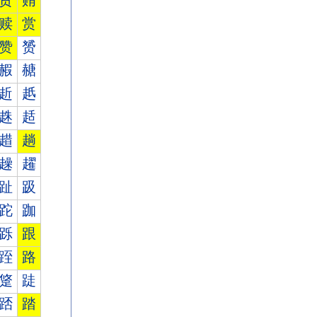
贾
贿
赎
赏
赞
赟
赮
赯
赾
赿
趎
趏
趞
趟
趮
趯
趾
趿
跎
跏
跞
跟
跮
路
跾
跿
踎
踏