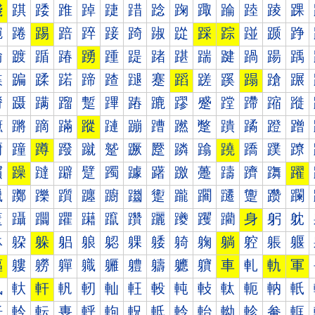
踐
踑
踒
踓
踔
踕
踖
踗
踘
踙
踚
踛
踜
踝
踠
踡
踢
踣
踤
踥
踦
踧
踨
踩
踪
踫
踬
踭
踰
踱
踲
踳
踴
踵
踶
踷
踸
踹
踺
踻
踼
踽
蹀
蹁
蹂
蹃
蹄
蹅
蹆
蹇
蹈
蹉
蹊
蹋
蹌
蹍
蹐
蹑
蹒
蹓
蹔
蹕
蹖
蹗
蹘
蹙
蹚
蹛
蹜
蹝
蹠
蹡
蹢
蹣
蹤
蹥
蹦
蹧
蹨
蹩
蹪
蹫
蹬
蹭
蹰
蹱
蹲
蹳
蹴
蹵
蹶
蹷
蹸
蹹
蹺
蹻
蹼
蹽
躀
躁
躂
躃
躄
躅
躆
躇
躈
躉
躊
躋
躌
躍
躐
躑
躒
躓
躔
躕
躖
躗
躘
躙
躚
躛
躜
躝
躠
躡
躢
躣
躤
躥
躦
躧
躨
躩
躪
身
躬
躭
躰
躱
躲
躳
躴
躵
躶
躷
躸
躹
躺
躻
躼
躽
軀
軁
軂
軃
軄
軅
軆
軇
軈
軉
車
軋
軌
軍
軐
軑
軒
軓
軔
軕
軖
軗
軘
軙
軚
軛
軜
軝
軠
軡
転
軣
軤
軥
軦
軧
軨
軩
軪
軫
軬
軭