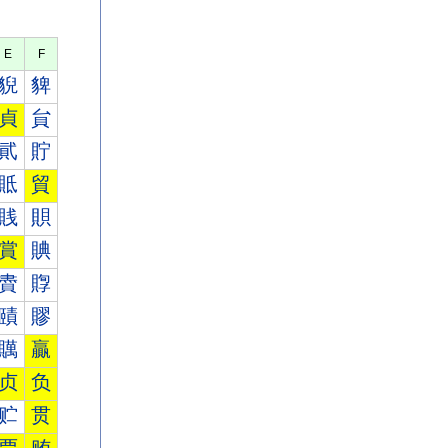
E
F
貎
貏
貞
貟
貮
貯
貾
貿
賎
賏
賞
賟
賮
賯
賾
賿
贎
贏
贞
负
贮
贯