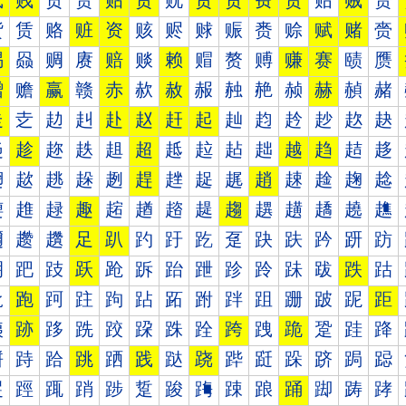
贰
贱
贲
贳
贴
贵
贶
贷
贸
费
贺
贻
贼
贽
赀
赁
赂
赃
资
赅
赆
赇
赈
赉
赊
赋
赌
赍
赐
赑
赒
赓
赔
赕
赖
赗
赘
赙
赚
赛
赜
赝
赠
赡
赢
赣
赤
赥
赦
赧
赨
赩
赪
赫
赬
赭
走
赱
赲
赳
赴
赵
赶
起
赸
赹
赺
赻
赼
赽
趀
趁
趂
趃
趄
超
趆
趇
趈
趉
越
趋
趌
趍
趐
趑
趒
趓
趔
趕
趖
趗
趘
趙
趚
趛
趜
趝
趠
趡
趢
趣
趤
趥
趦
趧
趨
趩
趪
趫
趬
趭
趰
趱
趲
足
趴
趵
趶
趷
趸
趹
趺
趻
趼
趽
跀
跁
跂
跃
跄
跅
跆
跇
跈
跉
跊
跋
跌
跍
跐
跑
跒
跓
跔
跕
跖
跗
跘
跙
跚
跛
跜
距
跠
跡
跢
跣
跤
跥
跦
跧
跨
跩
跪
跫
跬
跭
跰
跱
跲
跳
跴
践
跶
跷
跸
跹
跺
跻
跼
跽
踀
踁
踂
踃
踄
踅
踆
踇
踈
踉
踊
踋
踌
踍