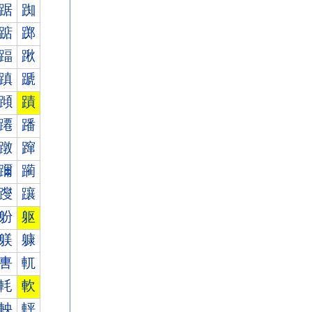
踞
踟
踮
踯
踾
踿
蹎
蹏
蹞
蹟
蹮
蹯
蹾
蹿
躎
躏
躞
躟
躮
躯
躾
躿
軎
軏
軞
軟
軮
軯