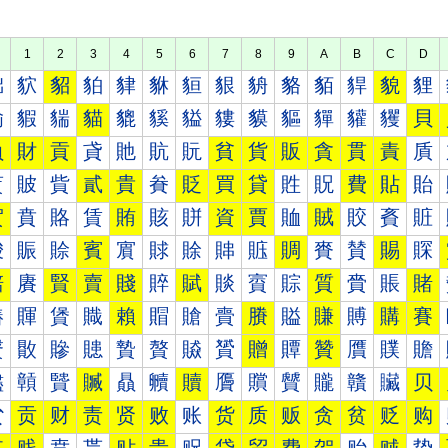
1
2
3
4
5
6
7
8
9
A
B
C
D
貀
貁
貂
貃
貄
貅
貆
貇
貈
貉
貊
貋
貌
貍
貐
貑
貒
貓
貔
貕
貖
貗
貘
貙
貚
貛
貜
貝
負
財
貢
貣
貤
貥
貦
貧
貨
販
貪
貫
責
貭
貰
貱
貲
貳
貴
貵
貶
買
貸
貹
貺
費
貼
貽
賀
賁
賂
賃
賄
賅
賆
資
賈
賉
賊
賋
賌
賍
賐
賑
賒
賓
賔
賕
賖
賗
賘
賙
賚
賛
賜
賝
賠
賡
賢
賣
賤
賥
賦
賧
賨
賩
質
賫
賬
賭
賰
賱
賲
賳
賴
賵
賶
賷
賸
賹
賺
賻
購
賽
贀
贁
贂
贃
贄
贅
贆
贇
贈
贉
贊
贋
贌
贍
贐
贑
贒
贓
贔
贕
贖
贗
贘
贙
贚
贛
贜
贝
贠
贡
财
责
贤
败
账
货
质
贩
贪
贫
贬
购