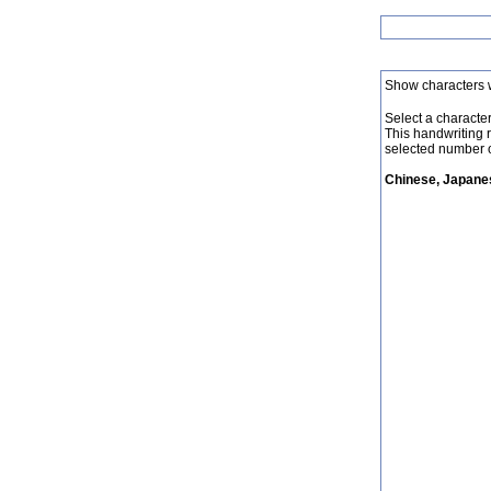
Show characters 
Select a character 
This handwriting 
selected number o
Chinese, Japanes