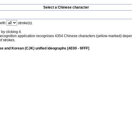
Select a Chinese character
with
stroke(s).
by clicking it.
recognition application recognises 4354 Chinese characters (yellow marked) depe
f strokes.
e and Korean (CJK) unified ideographs [4E00 - 9FFF]