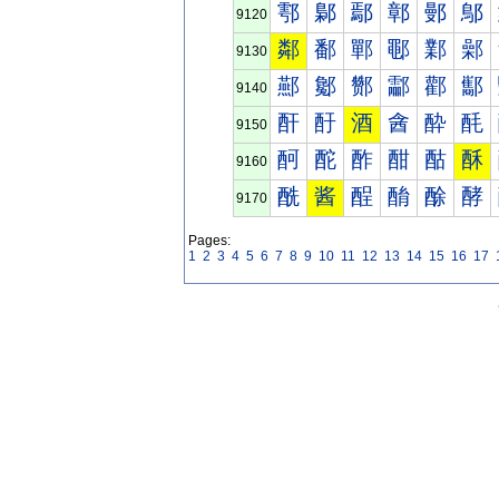
鄠
鄡
鄢
鄣
鄤
鄥
9120
鄰
鄱
鄲
鄳
鄴
鄵
9130
酀
酁
酂
酃
酄
酅
9140
酐
酑
酒
酓
酔
酕
9150
酠
酡
酢
酣
酤
酥
9160
酰
酱
酲
酳
酴
酵
9170
Pages:
1
2
3
4
5
6
7
8
9
10
11
12
13
14
15
16
17