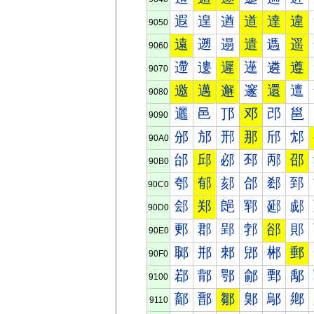
遐
遑
遒
道
達
違
9050
遠
遡
遢
遣
遤
遥
9060
遰
遱
遲
遳
遴
遵
9070
邀
邁
邂
邃
還
邅
9080
邐
邑
邒
邓
邔
邕
9090
邠
邡
邢
那
邤
邥
90A0
邰
邱
邲
邳
邴
邵
90B0
郀
郁
郂
郃
郄
郅
90C0
郐
郑
郒
郓
郔
郕
90D0
郠
郡
郢
郣
郤
郥
90E0
郰
郱
郲
郳
郴
郵
90F0
鄀
鄁
鄂
鄃
鄄
鄅
9100
鄐
鄑
鄒
鄓
鄔
鄕
9110