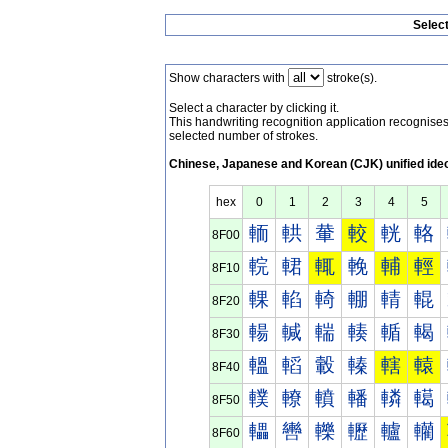
Selec
Show characters with
stroke(s).
Select a character by clicking it.
This handwriting recognition application recognis
selected number of strokes.
Chinese, Japanese and Korean (CJK) unified ide
hex
0
1
2
3
4
5
輀
輁
輂
較
輄
輅
8F00
輐
輑
輒
輓
輔
輕
8F10
輠
輡
輢
輣
輤
輥
8F20
輰
輱
輲
輳
輴
輵
8F30
轀
轁
轂
轃
轄
轅
8F40
轐
轑
轒
轓
轔
轕
8F50
轠
轡
轢
轣
轤
轥
8F60