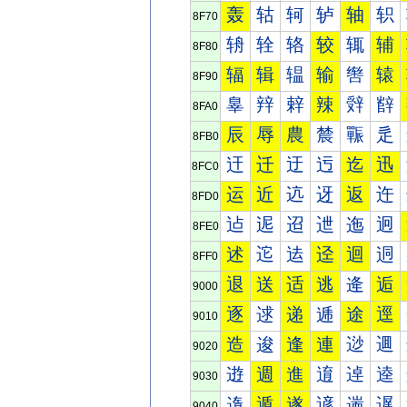
轰
轱
轲
轳
轴
轵
8F70
辀
辁
辂
较
辄
辅
8F80
辐
辑
辒
输
辔
辕
8F90
辠
辡
辢
辣
辤
辥
8FA0
辰
辱
農
辳
辴
辵
8FB0
迀
迁
迂
迃
迄
迅
8FC0
运
近
迒
迓
返
迕
8FD0
迠
迡
迢
迣
迤
迥
8FE0
述
迱
迲
迳
迴
迵
8FF0
退
送
适
逃
逄
逅
9000
逐
逑
递
逓
途
逕
9010
造
逡
逢
連
逤
逥
9020
逰
週
進
逳
逴
逵
9030
遀
遁
遂
遃
遄
遅
9040