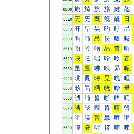
旐
旑
旒
旓
旔
旕
65D0
无
旡
既
旣
旤
日
65E0
旰
旱
旲
旳
旴
旵
65F0
昀
昁
昂
昃
昄
昅
6600
昐
昑
昒
易
昔
昕
6610
映
昡
昢
昣
昤
春
6620
昰
昱
昲
昳
昴
昵
6630
晀
晁
時
晃
晄
晅
6640
晐
晑
晒
晓
晔
晕
6650
晠
晡
晢
晣
晤
晥
6660
晰
晱
晲
晳
晴
晵
6670
暀
暁
暂
暃
暄
暅
6680
暐
暑
暒
暓
暔
暕
6690