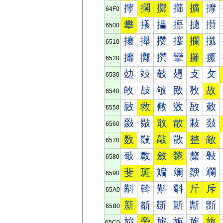
擰
擱
擲
擳
擴
擵
64F0
攀
攁
攂
攃
攄
攅
6500
攐
攑
攒
攓
攔
攕
6510
攠
攡
攢
攣
攤
攥
6520
攰
攱
攲
攳
攴
攵
6530
敀
敁
敂
敃
敄
故
6540
敐
救
敒
敓
敔
敕
6550
敠
敡
敢
散
敤
敥
6560
数
敱
敲
敳
整
敵
6570
斀
斁
斂
斃
斄
斅
6580
斐
斑
斒
斓
斔
斕
6590
斠
斡
斢
斣
斤
斥
65A0
新
斱
斲
斳
斴
斵
65B0
旀
旁
旂
旃
旄
旅
65C0