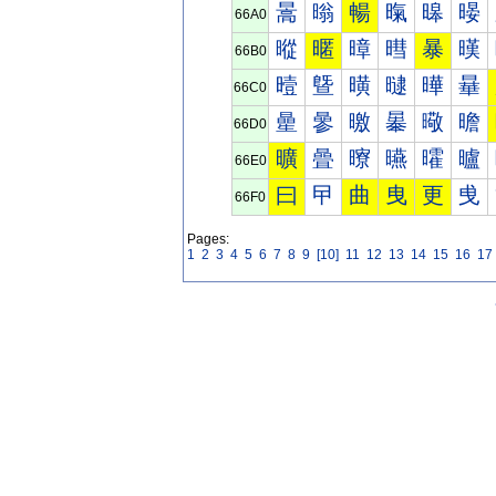
暠
暡
暢
暣
暤
暥
66A0
暰
暱
暲
暳
暴
暵
66B0
曀
曁
曂
曃
曄
曅
66C0
曐
曑
曒
曓
曔
曕
66D0
曠
曡
曢
曣
曤
曥
66E0
曰
曱
曲
曳
更
曵
66F0
Pages:
1
2
3
4
5
6
7
8
9
[10]
11
12
13
14
15
16
17