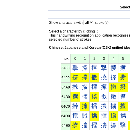
Selec
Show characters with
stroke(s).
Select a character by clicking it.
This handwriting recognition application recognis
selected number of strokes.
Chinese, Japanese and Korean (CJK) unified ide
hex
0
1
2
3
4
5
撀
撁
撂
撃
撄
撅
6480
撐
撑
撒
撓
撔
撕
6490
撠
撡
撢
撣
撤
撥
64A0
撰
撱
撲
撳
撴
撵
64B0
擀
擁
擂
擃
擄
擅
64C0
擐
擑
擒
擓
擔
擕
64D0
擠
擡
擢
擣
擤
擥
64E0