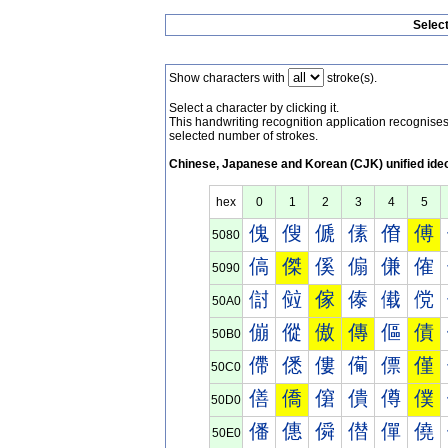
Selec
Show characters with
stroke(s).
Select a character by clicking it.
This handwriting recognition application recognis
selected number of strokes.
Chinese, Japanese and Korean (CJK) unified ide
hex
0
1
2
3
4
5
傀
傁
傂
傃
傄
傅
5080
傐
傑
傒
傓
傔
傕
5090
傠
傡
傢
傣
傤
傥
50A0
傰
傱
傲
傳
傴
債
50B0
僀
僁
僂
僃
僄
僅
50C0
僐
僑
僒
僓
僔
僕
50D0
僠
僡
僢
僣
僤
僥
50E0