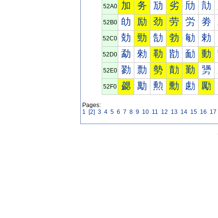
加
务
劢
劣
劤
劥
52A0
劰
励
劲
劳
労
劵
52B0
勀
勁
勂
勃
勄
勅
52C0
勐
勑
勒
勓
勔
動
52D0
勠
勡
勢
勣
勤
勥
52E0
勰
勱
勲
勳
勴
勵
52F0
Pages:
1
[2]
3
4
5
6
7
8
9
10
11
12
13
14
15
16
17