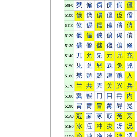
僰
僱
僲
僳
僴
僵
50F0
儀
儁
儂
儃
億
儅
5100
儐
儑
儒
儓
儔
儕
5110
儠
儡
儢
儣
儤
儥
5120
儰
儱
儲
儳
儴
儵
5130
兀
允
兂
元
兄
充
5140
児
兑
兒
兓
兔
兕
5150
兠
兡
兢
兣
兤
入
5160
兰
共
兲
关
兴
兵
5170
冀
冁
冂
冃
冄
内
5180
冐
冑
冒
冓
冔
冕
5190
冠
冡
冢
冣
冤
冥
51A0
冰
冱
冲
决
冴
况
51B0
净
凁
凂
凃
凄
凅
51C0