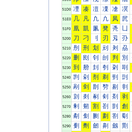
凐
凑
凒
凓
凔
凕
51D0
几
凡
凢
凣
凤
凥
51E0
凰
凱
凲
凳
凴
凵
51F0
刀
刁
刂
刃
刄
刅
5200
刐
刑
划
刓
刔
刕
5210
删
刡
刢
刣
判
別
5220
到
刱
刲
刳
刴
刵
5230
剀
剁
剂
剃
剄
剅
5240
剐
剑
剒
剓
剔
剕
5250
剠
剡
剢
剣
剤
剥
5260
剰
剱
割
剳
剴
創
5270
劀
劁
劂
劃
劄
劅
5280
劐
劑
劒
劓
劔
劕
5290