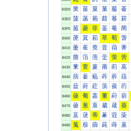
菐
菑
菒
菓
菔
菕
83D0
菠
菡
菢
菣
菤
菥
83E0
菰
菱
菲
菳
菴
菵
83F0
萀
萁
萂
萃
萄
萅
8400
萐
萑
萒
萓
萔
萕
8410
萠
萡
萢
萣
萤
营
8420
萰
萱
萲
萳
萴
萵
8430
葀
葁
葂
葃
葄
葅
8440
葐
葑
葒
葓
葔
葕
8450
葠
葡
葢
董
葤
葥
8460
葰
葱
葲
葳
葴
葵
8470
蒀
蒁
蒂
蒃
蒄
蒅
8480
蒐
蒑
蒒
蒓
蒔
蒕
8490