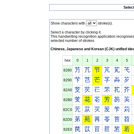
Selec
Show characters with
stroke(s).
Select a character by clicking it.
This handwriting recognition application recognis
selected number of strokes.
Chinese, Japanese and Korean (CJK) unified ide
hex
0
1
2
3
4
5
芀
芁
节
芃
芄
芅
8280
芐
芑
芒
芓
芔
芕
8290
芠
芡
芢
芣
芤
芥
82A0
芰
花
芲
芳
芴
芵
82B0
苀
苁
苂
苃
苄
苅
82C0
苐
苑
苒
苓
苔
苕
82D0
苠
苡
苢
苣
苤
若
82E0