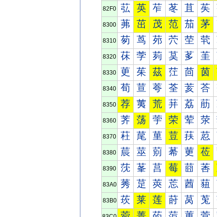
苰
英
苲
苳
苴
苵
82F0
茀
茁
茂
范
茄
茅
8300
茐
茑
茒
茓
茔
茕
8310
茠
茡
茢
茣
茤
茥
8320
茰
茱
茲
茳
茴
茵
8330
荀
荁
荂
荃
荄
荅
8340
荐
荑
荒
荓
荔
荕
8350
荠
荡
荢
荣
荤
荥
8360
荰
荱
荲
荳
荴
荵
8370
莀
莁
莂
莃
莄
莅
8380
莐
莑
莒
莓
莔
莕
8390
莠
莡
莢
莣
莤
莥
83A0
莰
莱
莲
莳
莴
莵
83B0
菀
菁
菂
菃
菄
菅
83C0