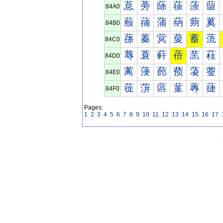
蒠
蒡
蒢
蒣
蒤
蒥
84A0
蒰
蒱
蒲
蒳
蒴
蒵
84B0
蓀
蓁
蓂
蓃
蓄
蓅
84C0
蓐
蓑
蓒
蓓
蓔
蓕
84D0
蓠
蓡
蓢
蓣
蓤
蓥
84E0
蓰
蓱
蓲
蓳
蓴
蓵
84F0
Pages:
1
2
3
4
5
6
7
8
9
10
11
12
13
14
15
16
17