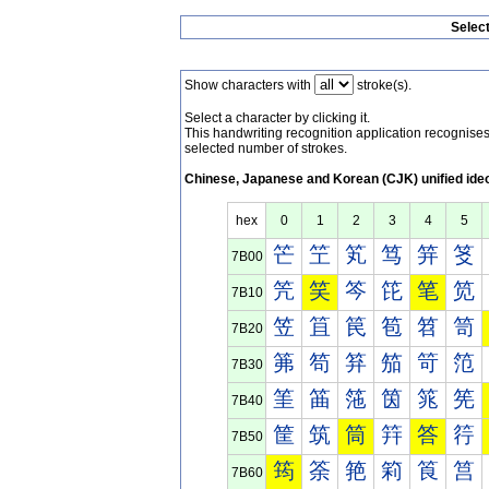
Selec
Show characters with
stroke(s).
Select a character by clicking it.
This handwriting recognition application recognis
selected number of strokes.
Chinese, Japanese and Korean (CJK) unified ide
hex
0
1
2
3
4
5
笀
笁
笂
笃
笄
笅
7B00
笐
笑
笒
笓
笔
笕
7B10
笠
笡
笢
笣
笤
笥
7B20
笰
笱
笲
笳
笴
笵
7B30
筀
筁
筂
筃
筄
筅
7B40
筐
筑
筒
筓
答
筕
7B50
筠
筡
筢
筣
筤
筥
7B60