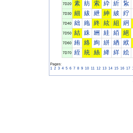
素
紡
索
紣
紤
紥
7D20
細
紱
紲
紳
紴
紵
7D30
絀
絁
終
絃
組
絅
7D40
結
絑
絒
絓
絔
絕
7D50
絠
絡
絢
絣
絤
絥
7D60
絰
統
絲
絳
絴
絵
7D70
Pages:
1
2
3
4
5
6
7
8
9
10
11
12
13
14
15
16
17