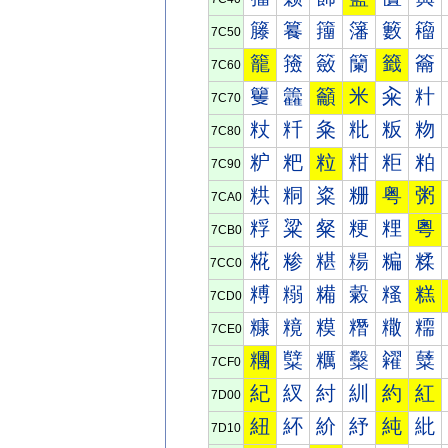
籐
籑
籒
籓
籔
籕
7C50
籠
籡
籢
籣
籤
籥
7C60
籰
籱
籲
米
籴
籵
7C70
粀
粁
粂
粃
粄
粅
7C80
粐
粑
粒
粓
粔
粕
7C90
粠
粡
粢
粣
粤
粥
7CA0
粰
粱
粲
粳
粴
粵
7CB0
糀
糁
糂
糃
糄
糅
7CC0
糐
糑
糒
糓
糔
糕
7CD0
糠
糡
糢
糣
糤
糥
7CE0
糰
糱
糲
糳
糴
糵
7CF0
紀
紁
紂
紃
約
紅
7D00
紐
紑
紒
紓
純
紕
7D10