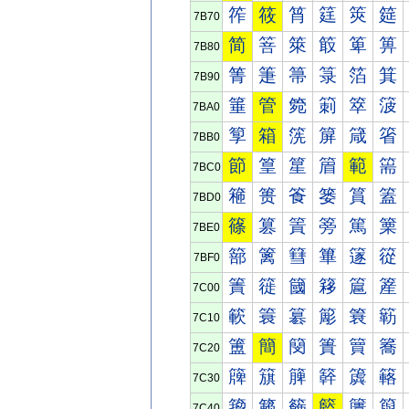
筰
筱
筲
筳
筴
筵
7B70
简
箁
箂
箃
箄
箅
7B80
箐
箑
箒
箓
箔
箕
7B90
箠
管
箢
箣
箤
箥
7BA0
箰
箱
箲
箳
箴
箵
7BB0
節
篁
篂
篃
範
篅
7BC0
篐
篑
篒
篓
篔
篕
7BD0
篠
篡
篢
篣
篤
篥
7BE0
篰
篱
篲
篳
篴
篵
7BF0
簀
簁
簂
簃
簄
簅
7C00
簐
簑
簒
簓
簔
簕
7C10
簠
簡
簢
簣
簤
簥
7C20
簰
簱
簲
簳
簴
簵
7C30
籀
籁
籂
籃
籄
籅
7C40