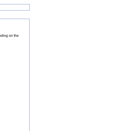
nding on the