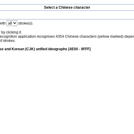
Select a Chinese character
with
stroke(s).
by clicking it.
recognition application recognises 4354 Chinese characters (yellow marked) depe
f strokes.
e and Korean (CJK) unified ideographs [4E00 - 9FFF]