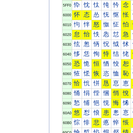
忰
忱
忲
忳
忴
念
5FF0
怀
态
怂
怃
怄
怅
6000
怐
怑
怒
怓
怔
怕
6010
怠
怡
怢
怣
怤
急
6020
怰
怱
怲
怳
怴
怵
6030
恀
恁
恂
恃
恄
恅
6040
恐
恑
恒
恓
恔
恕
6050
恠
恡
恢
恣
恤
恥
6060
恰
恱
恲
恳
恴
恵
6070
悀
悁
悂
悃
悄
悅
6080
悐
悑
悒
悓
悔
悕
6090
悠
悡
悢
患
悤
悥
60A0
悰
悱
悲
悳
悴
悵
60B0
惀
惁
惂
惃
惄
情
60C0