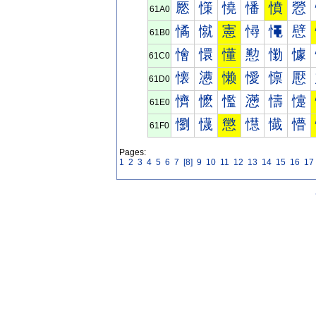
憠
憡
憢
憣
憤
憥
61A0
憰
憱
憲
憳
憴
憵
61B0
懀
懁
懂
懃
懄
懅
61C0
懐
懑
懒
懓
懔
懕
61D0
懠
懡
懢
懣
懤
懥
61E0
懰
懱
懲
懳
懴
懵
61F0
Pages:
1
2
3
4
5
6
7
[8]
9
10
11
12
13
14
15
16
17