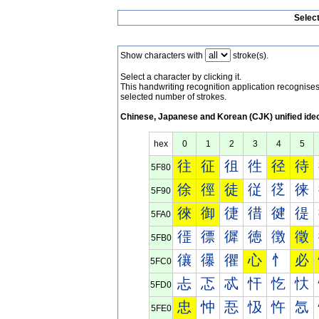
Selec
Show characters with
stroke(s).
Select a character by clicking it.
This handwriting recognition application recognis
selected number of strokes.
Chinese, Japanese and Korean (CJK) unified ide
hex
0
1
2
3
4
5
往
征
徂
徃
径
待
5F80
徐
徑
徒
従
徔
徕
5F90
徠
御
徢
徣
徤
徥
5FA0
徰
徱
徲
徳
徴
徵
5FB0
忀
忁
忂
心
忄
必
5FC0
忐
忑
忒
忓
忔
忕
5FD0
忠
忡
忢
忣
忤
忥
5FE0