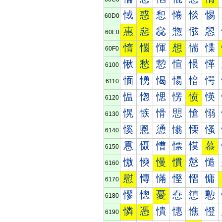
惐
惑
惒
惓
惔
惕
60D0
惠
惡
惢
惣
惤
惥
60E0
惰
惱
惲
想
惴
惵
60F0
愀
愁
愂
愃
愄
愅
6100
愐
愑
愒
愓
愔
愕
6110
愠
愡
愢
愣
愤
愥
6120
愰
愱
愲
愳
愴
愵
6130
慀
慁
慂
慃
慄
慅
6140
慐
慑
慒
慓
慔
慕
6150
慠
慡
慢
慣
慤
慥
6160
慰
慱
慲
慳
慴
慵
6170
憀
憁
憂
憃
憄
憅
6180
憐
憑
憒
憓
憔
憕
6190