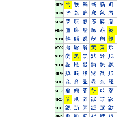
鹰
鹱
鹲
鹳
鹴
鹵
9E70
麀
麁
麂
麃
麄
麅
9E80
麐
麑
麒
麓
麔
麕
9E90
麠
麡
麢
麣
麤
麥
9EA0
麰
麱
麲
麳
麴
麵
9EB0
黀
黁
黂
黃
黄
黅
9EC0
黐
黑
黒
黓
黔
黕
9ED0
黠
黡
黢
黣
黤
黥
9EE0
黰
黱
黲
黳
黴
黵
9EF0
鼀
鼁
鼂
鼃
鼄
鼅
9F00
鼐
鼑
鼒
鼓
鼔
鼕
9F10
鼠
鼡
鼢
鼣
鼤
鼥
9F20
鼰
鼱
鼲
鼳
鼴
鼵
9F30
齀
齁
齂
齃
齄
齅
9F40