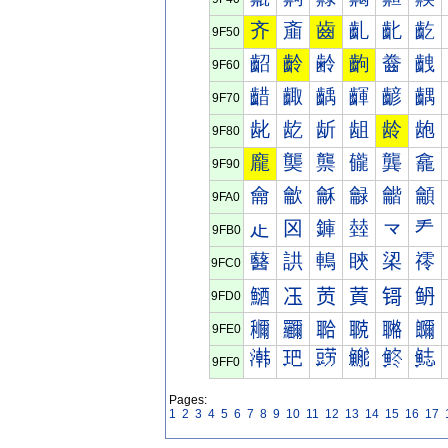
齐
齑
齒
齓
齔
齕
9F50
齠
齡
齢
齣
齤
齥
9F60
齰
齱
齲
齳
齴
齵
9F70
龀
龁
龂
龃
龄
龅
9F80
龐
龑
龒
龓
龔
龕
9F90
龠
龡
龢
龣
龤
龥
9FA0
龰
龱
龲
龳
龴
龵
9FB0
鿀
鿁
鿂
鿃
鿄
鿅
9FC0
鿐
鿑
鿒
鿓
鿔
鿕
9FD0
鿠
鿡
鿢
鿣
鿤
鿥
9FE0
鿰
鿱
鿲
鿳
鿴
鿵
9FF0
Pages:
1
2
3
4
5
6
7
8
9
10
11
12
13
14
15
16
17