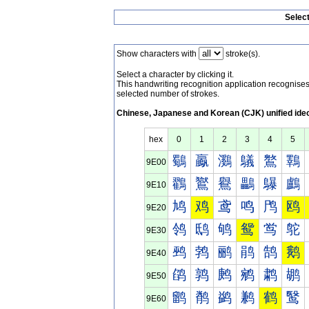
Selec
Show characters with
stroke(s).
Select a character by clicking it.
This handwriting recognition application recognis
selected number of strokes.
Chinese, Japanese and Korean (CJK) unified ide
hex
0
1
2
3
4
5
鸀
鸁
鸂
鸃
鸄
鸅
9E00
鸐
鸑
鸒
鸓
鸔
鸕
9E10
鸠
鸡
鸢
鸣
鸤
鸥
9E20
鸰
鸱
鸲
鸳
鸴
鸵
9E30
鹀
鹁
鹂
鹃
鹄
鹅
9E40
鹐
鹑
鹒
鹓
鹔
鹕
9E50
鹠
鹡
鹢
鹣
鹤
鹥
9E60