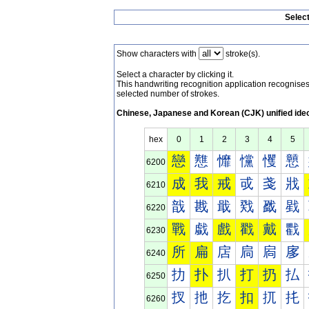
Selec
Show characters with
stroke(s).
Select a character by clicking it.
This handwriting recognition application recognis
selected number of strokes.
Chinese, Japanese and Korean (CJK) unified ide
hex
0
1
2
3
4
5
戀
戁
戂
戃
戄
戅
6200
成
我
戒
戓
戔
戕
6210
戠
戡
戢
戣
戤
戥
6220
戰
戱
戲
戳
戴
戵
6230
所
扁
扂
扃
扄
扅
6240
扐
扑
扒
打
扔
払
6250
扠
扡
扢
扣
扤
扥
6260