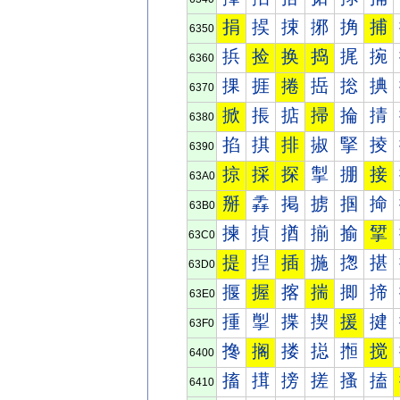
捐
捑
捒
捓
捔
捕
6350
捠
捡
换
捣
捤
捥
6360
捰
捱
捲
捳
捴
捵
6370
掀
掁
掂
掃
掄
掅
6380
掐
掑
排
掓
掔
掕
6390
掠
採
探
掣
掤
接
63A0
掰
掱
掲
掳
掴
掵
63B0
揀
揁
揂
揃
揄
揅
63C0
提
揑
插
揓
揔
揕
63D0
揠
握
揢
揣
揤
揥
63E0
揰
揱
揲
揳
援
揵
63F0
搀
搁
搂
搃
搄
搅
6400
搐
搑
搒
搓
搔
搕
6410