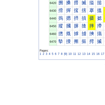
搠
搡
搢
搣
搤
搥
6420
搰
搱
搲
搳
搴
搵
6430
摀
摁
摂
摃
摄
摅
6440
摐
摑
摒
摓
摔
摕
6450
摠
摡
摢
摣
摤
摥
6460
摰
摱
摲
摳
摴
摵
6470
Pages:
1
2
3
4
5
6
7
8
[9]
10
11
12
13
14
15
16
17