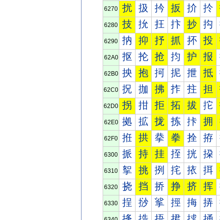
扰
扱
扲
扳
扴
扵
6270
技
抁
抂
抃
抄
抅
6280
抐
抑
抒
抓
抔
投
6290
抠
抡
抢
抣
护
报
62A0
抰
抱
抲
抳
抴
抵
62B0
拀
拁
拂
拃
拄
担
62C0
拐
拑
拒
拓
拔
拕
62D0
拠
拡
拢
拣
拤
拥
62E0
拰
拱
拲
拳
拴
拵
62F0
挀
持
挂
挃
挄
挅
6300
挐
挑
挒
挓
挔
挕
6310
挠
挡
挢
挣
挤
挥
6320
挰
挱
挲
挳
挴
挵
6330
捀
捁
捂
捃
捄
捅
6340