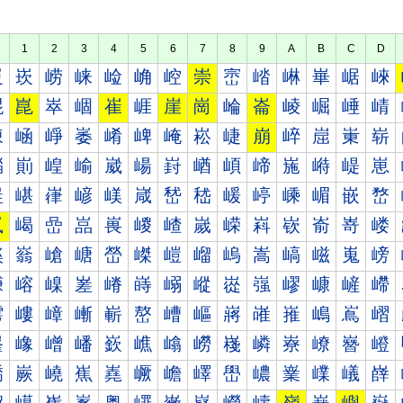
1
2
3
4
5
6
7
8
9
A
B
C
D
崀
崁
崂
崃
崄
崅
崆
崇
崈
崉
崊
崋
崌
崍
崐
崑
崒
崓
崔
崕
崖
崗
崘
崙
崚
崛
崜
崝
崠
崡
崢
崣
崤
崥
崦
崧
崨
崩
崪
崫
崬
崭
崰
崱
崲
崳
崴
崵
崶
崷
崸
崹
崺
崻
崼
崽
嵀
嵁
嵂
嵃
嵄
嵅
嵆
嵇
嵈
嵉
嵊
嵋
嵌
嵍
嵐
嵑
嵒
嵓
嵔
嵕
嵖
嵗
嵘
嵙
嵚
嵛
嵜
嵝
嵠
嵡
嵢
嵣
嵤
嵥
嵦
嵧
嵨
嵩
嵪
嵫
嵬
嵭
嵰
嵱
嵲
嵳
嵴
嵵
嵶
嵷
嵸
嵹
嵺
嵻
嵼
嵽
嶀
嶁
嶂
嶃
嶄
嶅
嶆
嶇
嶈
嶉
嶊
嶋
嶌
嶍
嶐
嶑
嶒
嶓
嶔
嶕
嶖
嶗
嶘
嶙
嶚
嶛
嶜
嶝
嶠
嶡
嶢
嶣
嶤
嶥
嶦
嶧
嶨
嶩
嶪
嶫
嶬
嶭