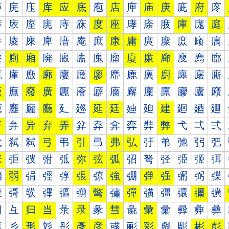
庐
庑
庒
库
应
底
庖
店
庘
庙
庚
庛
府
庝
庠
庡
庢
庣
庤
庥
度
座
庨
庩
庪
庫
庬
庭
庰
庱
庲
庳
庴
庵
庶
康
庸
庹
庺
庻
庼
庽
廀
廁
廂
廃
廄
廅
廆
廇
廈
廉
廊
廋
廌
廍
廐
廑
廒
廓
廔
廕
廖
廗
廘
廙
廚
廛
廜
廝
廠
廡
廢
廣
廤
廥
廦
廧
廨
廩
廪
廫
廬
廭
廰
廱
廲
廳
廴
廵
延
廷
廸
廹
建
廻
廼
廽
开
弁
异
弃
弄
弅
弆
弇
弈
弉
弊
弋
弌
弍
弐
弑
弒
弓
弔
引
弖
弗
弘
弙
弚
弛
弜
弝
张
弡
弢
弣
弤
弥
弦
弧
弨
弩
弪
弫
弬
弭
弰
弱
弲
弳
弴
張
弶
強
弸
弹
强
弻
弼
弽
彀
彁
彂
彃
彄
彅
彆
彇
彈
彉
彊
彋
彌
彍
彐
彑
归
当
彔
录
彖
彗
彘
彙
彚
彛
彜
彝
彠
彡
形
彣
彤
彥
彦
彧
彨
彩
彪
彫
彬
彭