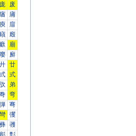
庞
废
庮
庯
庾
庿
廎
廏
廞
廟
廮
廯
廾
廿
弎
式
弞
弟
弮
弯
弾
弿
彎
彏
彞
彟
彮
彯