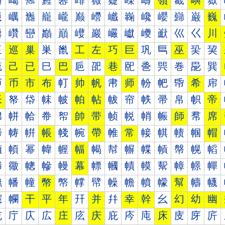
嶰
嶱
嶲
嶳
嶴
嶵
嶶
嶷
嶸
嶹
嶺
嶻
嶼
嶽
巀
巁
巂
巃
巄
巅
巆
巇
巈
巉
巊
巋
巌
巍
巐
巑
巒
巓
巔
巕
巖
巗
巘
巙
巚
巛
巜
川
巠
巡
巢
巣
巤
工
左
巧
巨
巩
巪
巫
巬
巭
巰
己
已
巳
巴
巵
巶
巷
巸
巹
巺
巻
巼
巽
帀
币
市
布
帄
帅
帆
帇
师
帉
帊
帋
希
帍
帐
帑
帒
帓
帔
帕
帖
帗
帘
帙
帚
帛
帜
帝
帠
帡
帢
帣
帤
帥
带
帧
帨
帩
帪
師
帬
席
帰
帱
帲
帳
帴
帵
帶
帷
常
帹
帺
帻
帼
帽
幀
幁
幂
幃
幄
幅
幆
幇
幈
幉
幊
幋
幌
幍
幐
幑
幒
幓
幔
幕
幖
幗
幘
幙
幚
幛
幜
幝
幠
幡
幢
幣
幤
幥
幦
幧
幨
幩
幪
幫
幬
幭
幰
幱
干
平
年
幵
并
幷
幸
幹
幺
幻
幼
幽
庀
庁
庂
広
庄
庅
庆
庇
庈
庉
床
庋
庌
庍