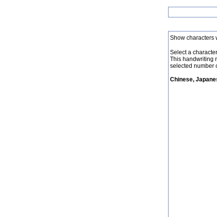
Show characters 
Select a character 
This handwriting 
selected number o
Chinese, Japanes