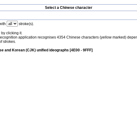
Select a Chinese character
with
stroke(s).
by clicking it.
recognition application recognises 4354 Chinese characters (yellow marked) depe
f strokes.
e and Korean (CJK) unified ideographs [4E00 - 9FFF]