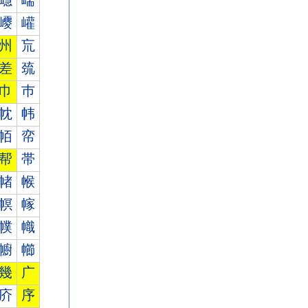
嶾
嶿
巎
巏
州
巟
差
巯
巾
巿
帎
帏
帞
帟
帮
帯
帾
帿
幎
幏
幞
幟
幮
幯
幾
广
庎
序