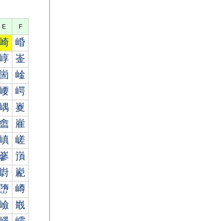
E
F
崎
崏
崞
崟
崮
崯
崾
崿
嵎
嵏
嵞
嵟
嵮
嵯
嵾
嵿
嶎
嶏
嶞
嶟
嶮
嶯