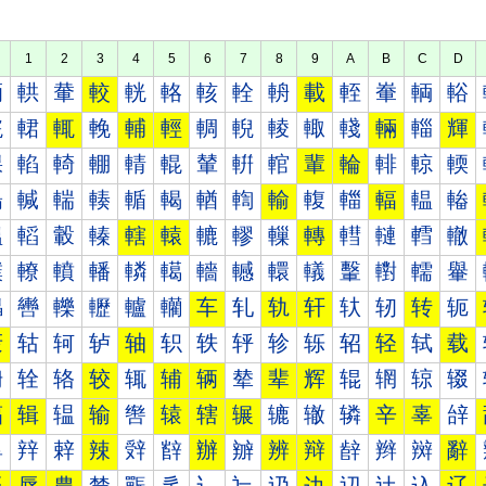
1
2
3
4
5
6
7
8
9
A
B
C
D
輀
輁
輂
較
輄
輅
輆
輇
輈
載
輊
輋
輌
輍
輐
輑
輒
輓
輔
輕
輖
輗
輘
輙
輚
輛
輜
輝
輠
輡
輢
輣
輤
輥
輦
輧
輨
輩
輪
輫
輬
輭
輰
輱
輲
輳
輴
輵
輶
輷
輸
輹
輺
輻
輼
輽
轀
轁
轂
轃
轄
轅
轆
轇
轈
轉
轊
轋
轌
轍
轐
轑
轒
轓
轔
轕
轖
轗
轘
轙
轚
轛
轜
轝
轠
轡
轢
轣
轤
轥
车
轧
轨
轩
轪
轫
转
轭
轰
轱
轲
轳
轴
轵
轶
轷
轸
轹
轺
轻
轼
载
辀
辁
辂
较
辄
辅
辆
辇
辈
辉
辊
辋
辌
辍
辐
辑
辒
输
辔
辕
辖
辗
辘
辙
辚
辛
辜
辝
辠
辡
辢
辣
辤
辥
辦
辧
辨
辩
辪
辫
辬
辭