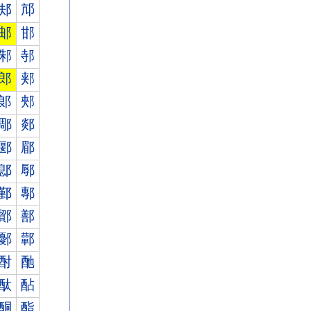
邞
邟
邮
邯
邾
邿
郎
郏
郞
郟
郮
郯
郾
郿
鄎
鄏
鄞
鄟
鄮
鄯
鄾
鄿
酎
酏
酞
酟
酮
酯