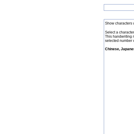
Show characters 
Select a character 
This handwriting 
selected number o
Chinese, Japanes