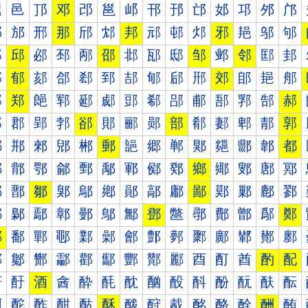
邐
邑
邒
邓
邔
邕
邖
邗
邘
邙
邚
邛
邜
邝
邠
邡
邢
那
邤
邥
邦
邧
邨
邩
邪
邫
邬
邭
邰
邱
邲
邳
邴
邵
邶
邷
邸
邹
邺
邻
邼
邽
郀
郁
郂
郃
郄
郅
郆
郇
郈
郉
郊
郋
郌
郍
郐
郑
郒
郓
郔
郕
郖
郗
郘
郙
郚
郛
郜
郝
郠
郡
郢
郣
郤
郥
郦
郧
部
郩
郪
郫
郬
郭
郰
郱
郲
郳
郴
郵
郶
郷
郸
郹
郺
郻
郼
都
鄀
鄁
鄂
鄃
鄄
鄅
鄆
鄇
鄈
鄉
鄊
鄋
鄌
鄍
鄐
鄑
鄒
鄓
鄔
鄕
鄖
鄗
鄘
鄙
鄚
鄛
鄜
鄝
鄠
鄡
鄢
鄣
鄤
鄥
鄦
鄧
鄨
鄩
鄪
鄫
鄬
鄭
鄰
鄱
鄲
鄳
鄴
鄵
鄶
鄷
鄸
鄹
鄺
鄻
鄼
鄽
酀
酁
酂
酃
酄
酅
酆
酇
酈
酉
酊
酋
酌
配
酐
酑
酒
酓
酔
酕
酖
酗
酘
酙
酚
酛
酜
酝
酠
酡
酢
酣
酤
酥
酦
酧
酨
酩
酪
酫
酬
酭