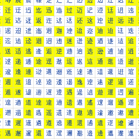
辰
辱
農
辳
辴
辵
辶
辷
辸
边
辺
辻
込
辽
迀
迁
迂
迃
迄
迅
迆
过
迈
迉
迊
迋
迌
迍
运
近
迒
迓
返
迕
迖
迗
还
这
迚
进
远
违
迠
迡
迢
迣
迤
迥
迦
迧
迨
迩
迪
迫
迬
迭
述
迱
迲
迳
迴
迵
迶
迷
迸
迹
迺
迻
迼
追
退
送
适
逃
逄
逅
逆
逇
逈
选
逊
逋
逌
逍
逐
逑
递
逓
途
逕
逖
逗
逘
這
通
逛
逜
逝
造
逡
逢
連
逤
逥
逦
逧
逨
逩
逪
逫
逬
逭
逰
週
進
逳
逴
逵
逶
逷
逸
逹
逺
逻
逼
逽
遀
遁
遂
遃
遄
遅
遆
遇
遈
遉
遊
運
遌
遍
遐
遑
遒
道
達
違
遖
遗
遘
遙
遚
遛
遜
遝
遠
遡
遢
遣
遤
遥
遦
遧
遨
適
遪
遫
遬
遭
遰
遱
遲
遳
遴
遵
遶
遷
選
遹
遺
遻
遼
遽
邀
邁
邂
邃
還
邅
邆
邇
邈
邉
邊
邋
邌
邍