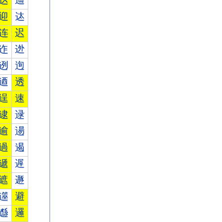
达
辿
迎
迏
连
迟
迮
迯
迾
迿
逎
透
逞
速
逮
逯
逾
逿
過
遏
遞
遟
遮
遯
遾
避
邎
邏