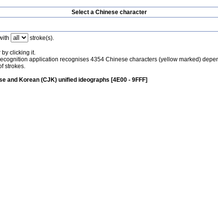
Select a Chinese character
with
stroke(s).
by clicking it.
recognition application recognises 4354 Chinese characters (yellow marked) depe
f strokes.
e and Korean (CJK) unified ideographs [4E00 - 9FFF]