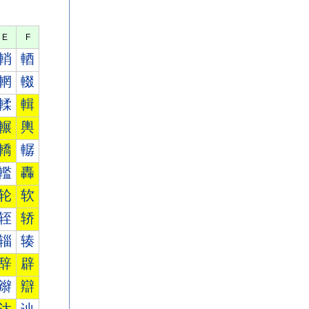
E
F
輎
輏
輞
輟
輮
輯
輾
輿
轎
轏
轞
轟
轮
软
轾
轿
辎
辏
辞
辟
辮
辯