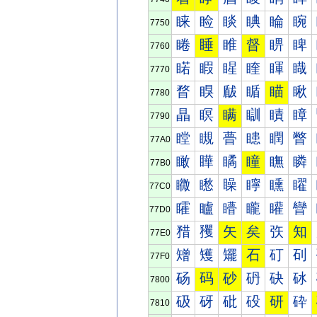
睐
睑
睒
睓
睔
睕
7750
睠
睡
睢
督
睤
睥
7760
睰
睱
睲
睳
睴
睵
7770
瞀
瞁
瞂
瞃
瞄
瞅
7780
瞐
瞑
瞒
瞓
瞔
瞕
7790
瞠
瞡
瞢
瞣
瞤
瞥
77A0
瞰
瞱
瞲
瞳
瞴
瞵
77B0
矀
矁
矂
矃
矄
矅
77C0
矐
矑
矒
矓
矔
矕
77D0
矠
矡
矢
矣
矤
知
77E0
矰
矱
矲
石
矴
矵
77F0
砀
码
砂
砃
砄
砅
7800
砐
砑
砒
砓
研
砕
7810