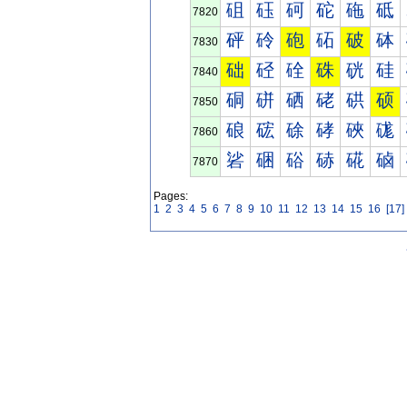
砠
砡
砢
砣
砤
砥
7820
砰
砱
砲
砳
破
砵
7830
础
硁
硂
硃
硄
硅
7840
硐
硑
硒
硓
硔
硕
7850
硠
硡
硢
硣
硤
硥
7860
硰
硱
硲
硳
硴
硵
7870
Pages:
1
2
3
4
5
6
7
8
9
10
11
12
13
14
15
16
[17]