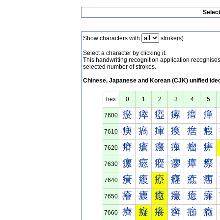
Selec
Show characters with
stroke(s).
Select a character by clicking it.
This handwriting recognition application recognis
selected number of strokes.
Chinese, Japanese and Korean (CJK) unified ide
hex
0
1
2
3
4
5
瘀
瘁
瘂
瘃
瘄
瘅
7600
瘐
瘑
瘒
瘓
瘔
瘕
7610
瘠
瘡
瘢
瘣
瘤
瘥
7620
瘰
瘱
瘲
瘳
瘴
瘵
7630
癀
癁
療
癃
癄
癅
7640
癐
癑
癒
癓
癔
癕
7650
癠
癡
癢
癣
癤
癥
7660