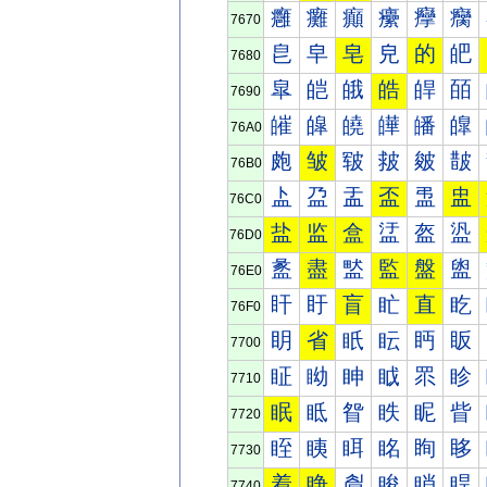
癰
癱
癲
癳
癴
癵
7670
皀
皁
皂
皃
的
皅
7680
皐
皑
皒
皓
皔
皕
7690
皠
皡
皢
皣
皤
皥
76A0
皰
皱
皲
皳
皴
皵
76B0
盀
盁
盂
盃
盄
盅
76C0
盐
监
盒
盓
盔
盕
76D0
盠
盡
盢
監
盤
盥
76E0
盰
盱
盲
盳
直
盵
76F0
眀
省
眂
眃
眄
眅
7700
眐
眑
眒
眓
眔
眕
7710
眠
眡
眢
眣
眤
眥
7720
眰
眱
眲
眳
眴
眵
7730
着
睁
睂
睃
睄
睅
7740