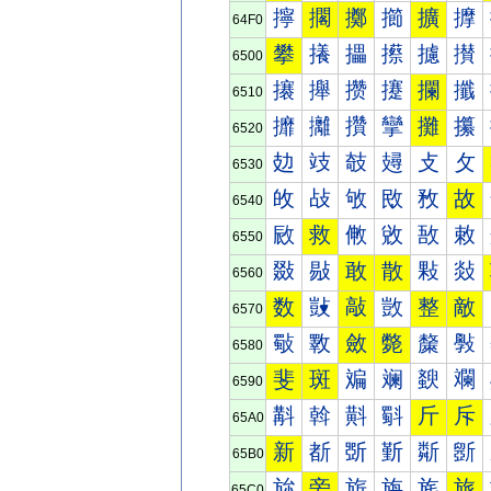
擰
擱
擲
擳
擴
擵
64F0
攀
攁
攂
攃
攄
攅
6500
攐
攑
攒
攓
攔
攕
6510
攠
攡
攢
攣
攤
攥
6520
攰
攱
攲
攳
攴
攵
6530
敀
敁
敂
敃
敄
故
6540
敐
救
敒
敓
敔
敕
6550
敠
敡
敢
散
敤
敥
6560
数
敱
敲
敳
整
敵
6570
斀
斁
斂
斃
斄
斅
6580
斐
斑
斒
斓
斔
斕
6590
斠
斡
斢
斣
斤
斥
65A0
新
斱
斲
斳
斴
斵
65B0
旀
旁
旂
旃
旄
旅
65C0