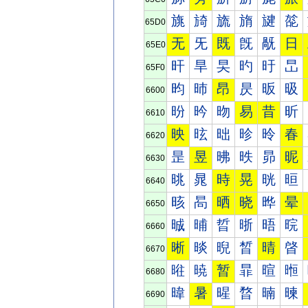
旐
旑
旒
旓
旔
旕
65D0
无
旡
既
旣
旤
日
65E0
旰
旱
旲
旳
旴
旵
65F0
昀
昁
昂
昃
昄
昅
6600
昐
昑
昒
易
昔
昕
6610
映
昡
昢
昣
昤
春
6620
昰
昱
昲
昳
昴
昵
6630
晀
晁
時
晃
晄
晅
6640
晐
晑
晒
晓
晔
晕
6650
晠
晡
晢
晣
晤
晥
6660
晰
晱
晲
晳
晴
晵
6670
暀
暁
暂
暃
暄
暅
6680
暐
暑
暒
暓
暔
暕
6690