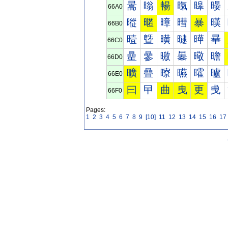
暠
暡
暢
暣
暤
暥
66A0
暰
暱
暲
暳
暴
暵
66B0
曀
曁
曂
曃
曄
曅
66C0
曐
曑
曒
曓
曔
曕
66D0
曠
曡
曢
曣
曤
曥
66E0
曰
曱
曲
曳
更
曵
66F0
Pages:
1
2
3
4
5
6
7
8
9
[10]
11
12
13
14
15
16
17