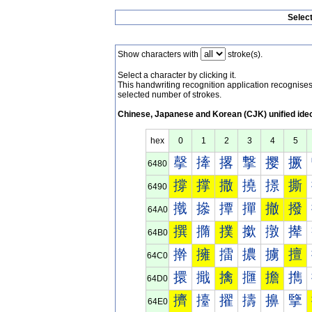
Selec
Show characters with
stroke(s).
Select a character by clicking it.
This handwriting recognition application recognis
selected number of strokes.
Chinese, Japanese and Korean (CJK) unified ide
hex
0
1
2
3
4
5
撀
撁
撂
撃
撄
撅
6480
撐
撑
撒
撓
撔
撕
6490
撠
撡
撢
撣
撤
撥
64A0
撰
撱
撲
撳
撴
撵
64B0
擀
擁
擂
擃
擄
擅
64C0
擐
擑
擒
擓
擔
擕
64D0
擠
擡
擢
擣
擤
擥
64E0