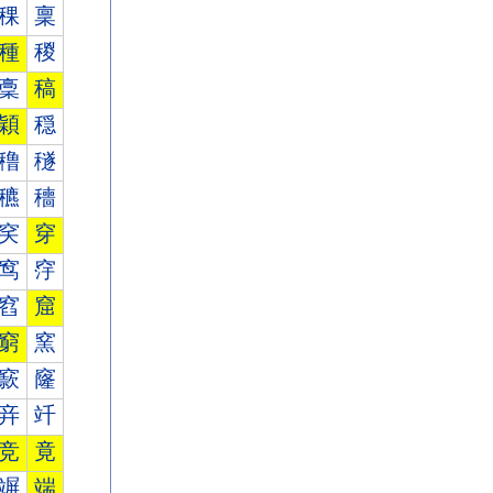
稞
稟
種
稯
稾
稿
穎
穏
穞
穟
穮
穯
穾
穿
窎
窏
窞
窟
窮
窯
窾
窿
竎
竏
竞
竟
竮
端