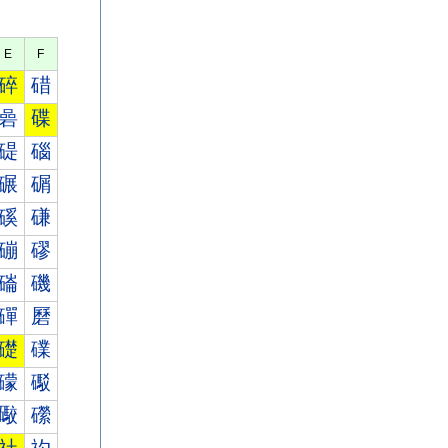
E
F
碎
碏
碞
碟
碮
碯
碾
碿
磎
磏
磞
磟
磮
磯
磾
磿
礎
礏
礞
礟
礮
礯