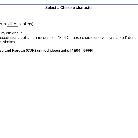
Select a Chinese character
with
stroke(s).
by clicking it.
recognition application recognises 4354 Chinese characters (yellow marked) depe
f strokes.
e and Korean (CJK) unified ideographs [4E00 - 9FFF]