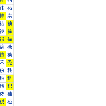
社
礿
祎
祏
神
祟
祮
祯
祾
祿
禎
福
禞
禟
禮
禯
禾
禿
秎
秏
秞
租
秮
积
秾
秿
税
稏