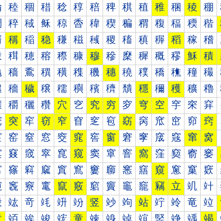
稐
稑
稒
稓
稔
稕
稖
稗
稘
稙
稚
稛
稜
稝
稠
稡
稢
稣
稤
稥
稦
稧
稨
稩
稪
稫
稬
稭
稰
稱
稲
稳
稴
稵
稶
稷
稸
稹
稺
稻
稼
稽
穀
穁
穂
穃
穄
穅
穆
穇
穈
穉
穊
穋
穌
積
穐
穑
穒
穓
穔
穕
穖
穗
穘
穙
穚
穛
穜
穝
穠
穡
穢
穣
穤
穥
穦
穧
穨
穩
穪
穫
穬
穭
穰
穱
穲
穳
穴
穵
究
穷
穸
穹
空
穻
穼
穽
窀
突
窂
窃
窄
窅
窆
窇
窈
窉
窊
窋
窌
窍
窐
窑
窒
窓
窔
窕
窖
窗
窘
窙
窚
窛
窜
窝
窠
窡
窢
窣
窤
窥
窦
窧
窨
窩
窪
窫
窬
窭
窰
窱
窲
窳
窴
窵
窶
窷
窸
窹
窺
窻
窼
窽
竀
竁
竂
竃
竄
竅
竆
竇
竈
竉
竊
立
竌
竍
竐
竑
竒
竓
竔
竕
竖
竗
竘
站
竚
竛
竜
竝
章
竡
竢
竣
竤
童
竦
竧
竨
竩
竪
竫
竬
竭