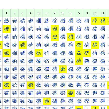
1
2
3
4
5
6
7
8
9
A
B
C
D
碀
碁
碂
碃
碄
碅
碆
碇
碈
碉
碊
碋
碌
碍
碐
碑
碒
碓
碔
碕
碖
碗
碘
碙
碚
碛
碜
碝
碠
碡
碢
碣
碤
碥
碦
碧
碨
碩
碪
碫
碬
碭
碰
碱
碲
碳
碴
碵
碶
碷
碸
碹
確
碻
碼
碽
磀
磁
磂
磃
磄
磅
磆
磇
磈
磉
磊
磋
磌
磍
磐
磑
磒
磓
磔
磕
磖
磗
磘
磙
磚
磛
磜
磝
磠
磡
磢
磣
磤
磥
磦
磧
磨
磩
磪
磫
磬
磭
磰
磱
磲
磳
磴
磵
磶
磷
磸
磹
磺
磻
磼
磽
礀
礁
礂
礃
礄
礅
礆
礇
礈
礉
礊
礋
礌
礍
礐
礑
礒
礓
礔
礕
礖
礗
礘
礙
礚
礛
礜
礝
礠
礡
礢
礣
礤
礥
礦
礧
礨
礩
礪
礫
礬
礭