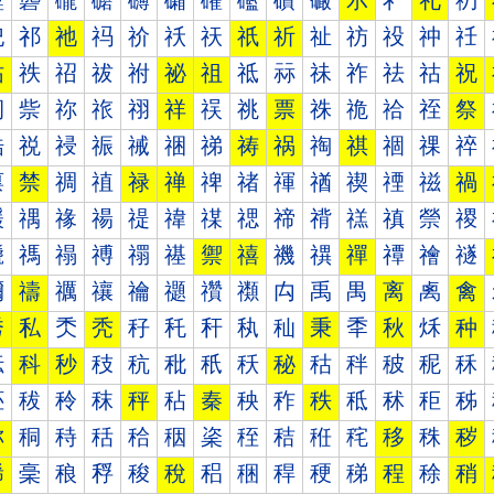
礰
礱
礲
礳
礴
礵
礶
礷
礸
礹
示
礻
礼
礽
祀
祁
祂
祃
祄
祅
祆
祇
祈
祉
祊
祋
祌
祍
祐
祑
祒
祓
祔
祕
祖
祗
祘
祙
祚
祛
祜
祝
祠
祡
祢
祣
祤
祥
祦
祧
票
祩
祪
祫
祬
祭
祰
祱
祲
祳
祴
祵
祶
祷
祸
祹
祺
祻
祼
祽
禀
禁
禂
禃
禄
禅
禆
禇
禈
禉
禊
禋
禌
禍
禐
禑
禒
禓
禔
禕
禖
禗
禘
禙
禚
禛
禜
禝
禠
禡
禢
禣
禤
禥
禦
禧
禨
禩
禪
禫
禬
禭
禰
禱
禲
禳
禴
禵
禶
禷
禸
禹
禺
离
禼
禽
秀
私
秂
秃
秄
秅
秆
秇
秈
秉
秊
秋
秌
种
秐
科
秒
秓
秔
秕
秖
秗
秘
秙
秚
秛
秜
秝
秠
秡
秢
秣
秤
秥
秦
秧
秨
秩
秪
秫
秬
秭
称
秱
秲
秳
秴
秵
秶
秷
秸
秹
秺
移
秼
秽
稀
稁
稂
稃
稄
稅
稆
稇
稈
稉
稊
程
稌
稍