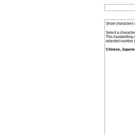
Show characters 
Select a character 
This handwriting 
selected number o
Chinese, Japanes