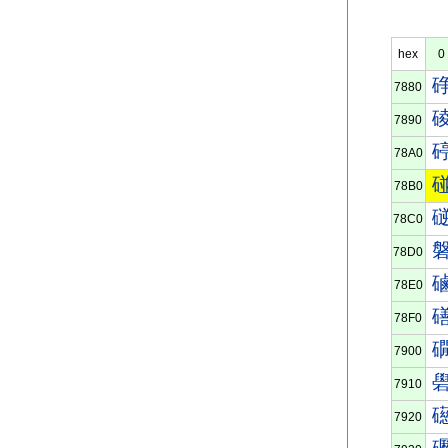
hex
0
7880
7890
78A0
78B0
78C0
78D0
78E0
78F0
7900
7910
7920