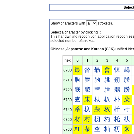
Selec
Show characters with
stroke(s).
Select a character by clicking it.
This handwriting recognition application recognis
selected number of strokes.
Chinese, Japanese and Korean (CJK) unified ide
hex
0
1
2
3
4
5
最
朁
朂
會
朄
朅
6700
朐
朑
朒
朓
朔
朕
6710
朠
朡
朢
朣
朤
朥
6720
朰
朱
朲
朳
朴
朵
6730
杀
杁
杂
权
杄
杅
6740
材
村
杒
杓
杔
杕
6750
杠
条
杢
杣
杤
来
6760