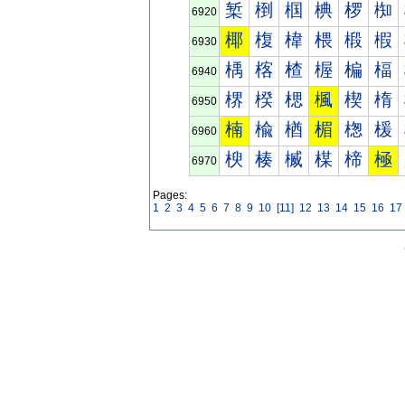
椠
椡
椢
椣
椤
椥
6920
椰
椱
椲
椳
椴
椵
6930
楀
楁
楂
楃
楄
楅
6940
楐
楑
楒
楓
楔
楕
6950
楠
楡
楢
楣
楤
楥
6960
楰
楱
楲
楳
楴
極
6970
Pages:
1
2
3
4
5
6
7
8
9
10
[11]
12
13
14
15
16
17