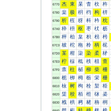
杰
東
杲
杳
杴
杵
6770
枀
极
枂
枃
构
枅
6780
析
枑
枒
枓
枔
枕
6790
枠
枡
枢
枣
枤
枥
67A0
枰
枱
枲
枳
枴
枵
67B0
柀
柁
柂
柃
柄
柅
67C0
某
柑
柒
染
柔
柕
67D0
柠
柡
柢
柣
柤
查
67E0
柰
柱
柲
柳
柴
柵
67F0
栀
栁
栂
栃
栄
栅
6800
栐
树
栒
栓
栔
栕
6810
栠
校
栢
栣
栤
栥
6820
栰
栱
栲
栳
栴
栵
6830
桀
桁
桂
桃
桄
桅
6840