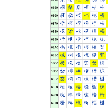
桐
桑
桒
桓
桔
桕
6850
桠
桡
桢
档
桤
桥
6860
桰
桱
桲
桳
桴
桵
6870
梀
梁
梂
梃
梄
梅
6880
梐
梑
梒
梓
梔
梕
6890
梠
梡
梢
梣
梤
梥
68A0
械
梱
梲
梳
梴
梵
68B0
检
棁
棂
棃
棄
棅
68C0
棐
棑
棒
棓
棔
棕
68D0
棠
棡
棢
棣
棤
棥
68E0
棰
棱
棲
棳
棴
棵
68F0
椀
椁
椂
椃
椄
椅
6900
椐
椑
椒
椓
椔
椕
6910