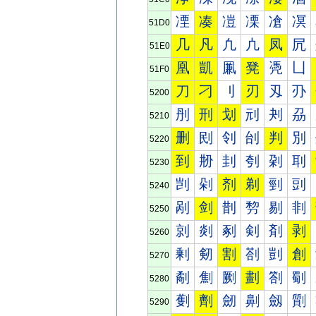
凐
凑
凒
凓
凔
凕
51D0
几
凡
凢
凣
凤
凥
51E0
凰
凱
凲
凳
凴
凵
51F0
刀
刁
刂
刃
刄
刅
5200
刐
刑
划
刓
刔
刕
5210
删
刡
刢
刣
判
別
5220
到
刱
刲
刳
刴
刵
5230
剀
剁
剂
剃
剄
剅
5240
剐
剑
剒
剓
剔
剕
5250
剠
剡
剢
剣
剤
剥
5260
剰
剱
割
剳
剴
創
5270
劀
劁
劂
劃
劄
劅
5280
劐
劑
劒
劓
劔
劕
5290