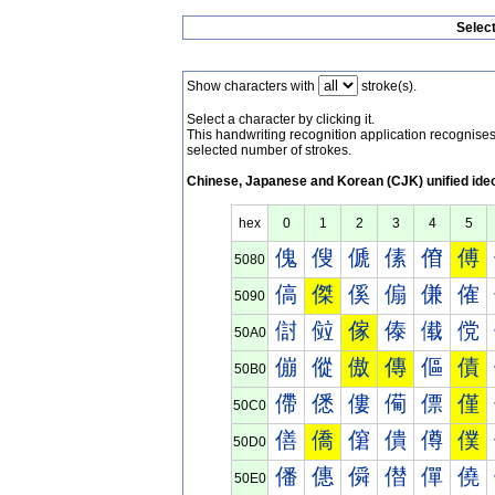
Selec
Show characters with
stroke(s).
Select a character by clicking it.
This handwriting recognition application recognis
selected number of strokes.
Chinese, Japanese and Korean (CJK) unified ide
hex
0
1
2
3
4
5
傀
傁
傂
傃
傄
傅
5080
傐
傑
傒
傓
傔
傕
5090
傠
傡
傢
傣
傤
傥
50A0
傰
傱
傲
傳
傴
債
50B0
僀
僁
僂
僃
僄
僅
50C0
僐
僑
僒
僓
僔
僕
50D0
僠
僡
僢
僣
僤
僥
50E0