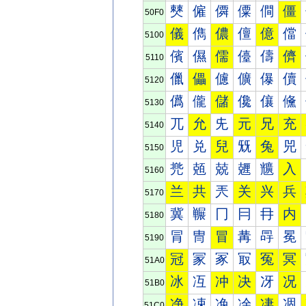
僰
僱
僲
僳
僴
僵
50F0
儀
儁
儂
儃
億
儅
5100
儐
儑
儒
儓
儔
儕
5110
儠
儡
儢
儣
儤
儥
5120
儰
儱
儲
儳
儴
儵
5130
兀
允
兂
元
兄
充
5140
児
兑
兒
兓
兔
兕
5150
兠
兡
兢
兣
兤
入
5160
兰
共
兲
关
兴
兵
5170
冀
冁
冂
冃
冄
内
5180
冐
冑
冒
冓
冔
冕
5190
冠
冡
冢
冣
冤
冥
51A0
冰
冱
冲
决
冴
况
51B0
净
凁
凂
凃
凄
凅
51C0