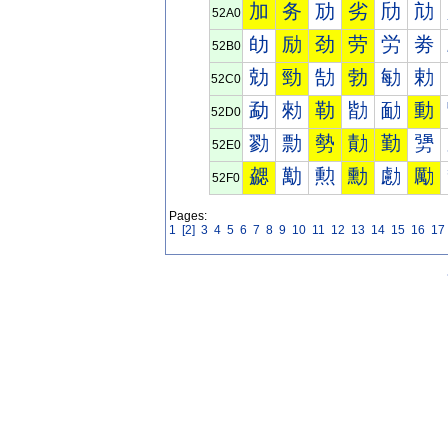
加
务
劢
劣
劤
劥
52A0
劰
励
劲
劳
労
劵
52B0
勀
勁
勂
勃
勄
勅
52C0
勐
勑
勒
勓
勔
動
52D0
勠
勡
勢
勣
勤
勥
52E0
勰
勱
勲
勳
勴
勵
52F0
Pages:
1
[2]
3
4
5
6
7
8
9
10
11
12
13
14
15
16
17