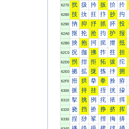
扰
扱
扲
扳
扴
扵
6270
技
抁
抂
抃
抄
抅
6280
抐
抑
抒
抓
抔
投
6290
抠
抡
抢
抣
护
报
62A0
抰
抱
抲
抳
抴
抵
62B0
拀
拁
拂
拃
拄
担
62C0
拐
拑
拒
拓
拔
拕
62D0
拠
拡
拢
拣
拤
拥
62E0
拰
拱
拲
拳
拴
拵
62F0
挀
持
挂
挃
挄
挅
6300
挐
挑
挒
挓
挔
挕
6310
挠
挡
挢
挣
挤
挥
6320
挰
挱
挲
挳
挴
挵
6330
捀
捁
捂
捃
捄
捅
6340