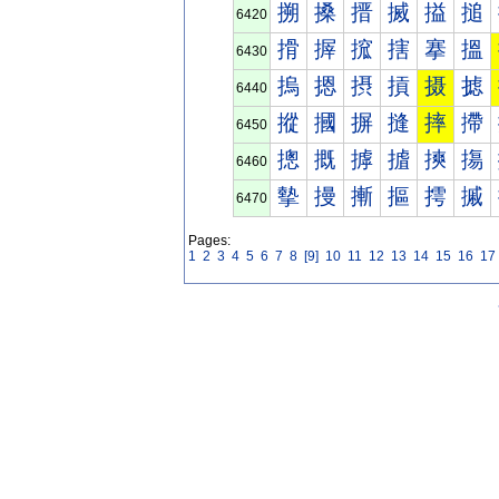
搠
搡
搢
搣
搤
搥
6420
搰
搱
搲
搳
搴
搵
6430
摀
摁
摂
摃
摄
摅
6440
摐
摑
摒
摓
摔
摕
6450
摠
摡
摢
摣
摤
摥
6460
摰
摱
摲
摳
摴
摵
6470
Pages:
1
2
3
4
5
6
7
8
[9]
10
11
12
13
14
15
16
17