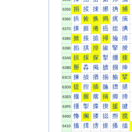
捐
捑
捒
捓
捔
捕
6350
捠
捡
换
捣
捤
捥
6360
捰
捱
捲
捳
捴
捵
6370
掀
掁
掂
掃
掄
掅
6380
掐
掑
排
掓
掔
掕
6390
掠
採
探
掣
掤
接
63A0
掰
掱
掲
掳
掴
掵
63B0
揀
揁
揂
揃
揄
揅
63C0
提
揑
插
揓
揔
揕
63D0
揠
握
揢
揣
揤
揥
63E0
揰
揱
揲
揳
援
揵
63F0
搀
搁
搂
搃
搄
搅
6400
搐
搑
搒
搓
搔
搕
6410