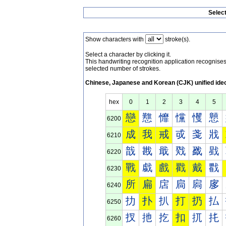
Selec
Show characters with
stroke(s).
Select a character by clicking it.
This handwriting recognition application recognis
selected number of strokes.
Chinese, Japanese and Korean (CJK) unified ide
hex
0
1
2
3
4
5
戀
戁
戂
戃
戄
戅
6200
成
我
戒
戓
戔
戕
6210
戠
戡
戢
戣
戤
戥
6220
戰
戱
戲
戳
戴
戵
6230
所
扁
扂
扃
扄
扅
6240
扐
扑
扒
打
扔
払
6250
扠
扡
扢
扣
扤
扥
6260