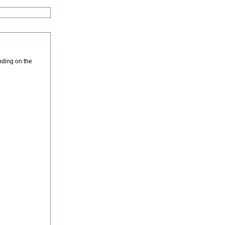
nding on the