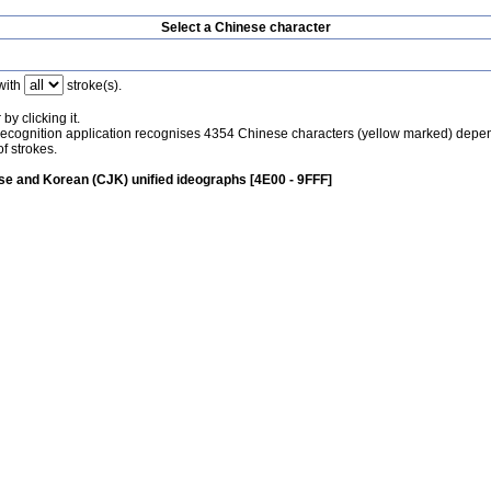
Select a Chinese character
with
stroke(s).
by clicking it.
recognition application recognises 4354 Chinese characters (yellow marked) depe
f strokes.
e and Korean (CJK) unified ideographs [4E00 - 9FFF]