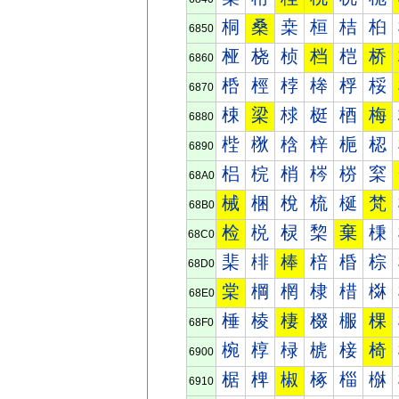
桐
桑
桒
桓
桔
桕
6850
桠
桡
桢
档
桤
桥
6860
桰
桱
桲
桳
桴
桵
6870
梀
梁
梂
梃
梄
梅
6880
梐
梑
梒
梓
梔
梕
6890
梠
梡
梢
梣
梤
梥
68A0
械
梱
梲
梳
梴
梵
68B0
检
棁
棂
棃
棄
棅
68C0
棐
棑
棒
棓
棔
棕
68D0
棠
棡
棢
棣
棤
棥
68E0
棰
棱
棲
棳
棴
棵
68F0
椀
椁
椂
椃
椄
椅
6900
椐
椑
椒
椓
椔
椕
6910