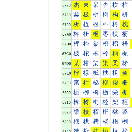
杰
東
杲
杳
杴
杵
6770
枀
极
枂
枃
构
枅
6780
析
枑
枒
枓
枔
枕
6790
枠
枡
枢
枣
枤
枥
67A0
枰
枱
枲
枳
枴
枵
67B0
柀
柁
柂
柃
柄
柅
67C0
某
柑
柒
染
柔
柕
67D0
柠
柡
柢
柣
柤
查
67E0
柰
柱
柲
柳
柴
柵
67F0
栀
栁
栂
栃
栄
栅
6800
栐
树
栒
栓
栔
栕
6810
栠
校
栢
栣
栤
栥
6820
栰
栱
栲
栳
栴
栵
6830
桀
桁
桂
桃
桄
桅
6840