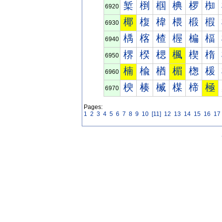
椠
椡
椢
椣
椤
椥
6920
椰
椱
椲
椳
椴
椵
6930
楀
楁
楂
楃
楄
楅
6940
楐
楑
楒
楓
楔
楕
6950
楠
楡
楢
楣
楤
楥
6960
楰
楱
楲
楳
楴
極
6970
Pages:
1
2
3
4
5
6
7
8
9
10
[11]
12
13
14
15
16
17