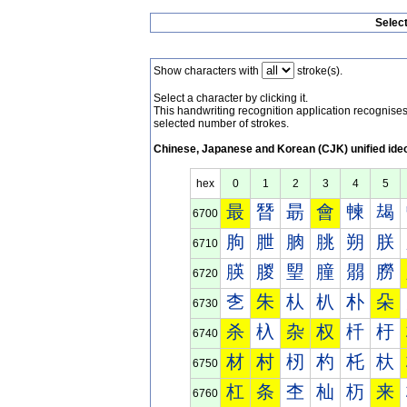
Selec
Show characters with
stroke(s).
Select a character by clicking it.
This handwriting recognition application recognis
selected number of strokes.
Chinese, Japanese and Korean (CJK) unified ide
hex
0
1
2
3
4
5
最
朁
朂
會
朄
朅
6700
朐
朑
朒
朓
朔
朕
6710
朠
朡
朢
朣
朤
朥
6720
朰
朱
朲
朳
朴
朵
6730
杀
杁
杂
权
杄
杅
6740
材
村
杒
杓
杔
杕
6750
杠
条
杢
杣
杤
来
6760