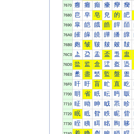
癰
癱
癲
癳
癴
癵
7670
皀
皁
皂
皃
的
皅
7680
皐
皑
皒
皓
皔
皕
7690
皠
皡
皢
皣
皤
皥
76A0
皰
皱
皲
皳
皴
皵
76B0
盀
盁
盂
盃
盄
盅
76C0
盐
监
盒
盓
盔
盕
76D0
盠
盡
盢
監
盤
盥
76E0
盰
盱
盲
盳
直
盵
76F0
眀
省
眂
眃
眄
眅
7700
眐
眑
眒
眓
眔
眕
7710
眠
眡
眢
眣
眤
眥
7720
眰
眱
眲
眳
眴
眵
7730
着
睁
睂
睃
睄
睅
7740