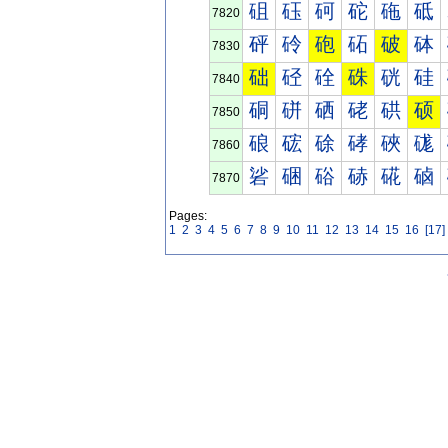
砠
砡
砢
砣
砤
砥
7820
砰
砱
砲
砳
破
砵
7830
础
硁
硂
硃
硄
硅
7840
硐
硑
硒
硓
硔
硕
7850
硠
硡
硢
硣
硤
硥
7860
硰
硱
硲
硳
硴
硵
7870
Pages:
1
2
3
4
5
6
7
8
9
10
11
12
13
14
15
16
[17]