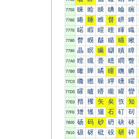
睐
睑
睒
睓
睔
睕
7750
睠
睡
睢
督
睤
睥
7760
睰
睱
睲
睳
睴
睵
7770
瞀
瞁
瞂
瞃
瞄
瞅
7780
瞐
瞑
瞒
瞓
瞔
瞕
7790
瞠
瞡
瞢
瞣
瞤
瞥
77A0
瞰
瞱
瞲
瞳
瞴
瞵
77B0
矀
矁
矂
矃
矄
矅
77C0
矐
矑
矒
矓
矔
矕
77D0
矠
矡
矢
矣
矤
知
77E0
矰
矱
矲
石
矴
矵
77F0
砀
码
砂
砃
砄
砅
7800
砐
砑
砒
砓
研
砕
7810