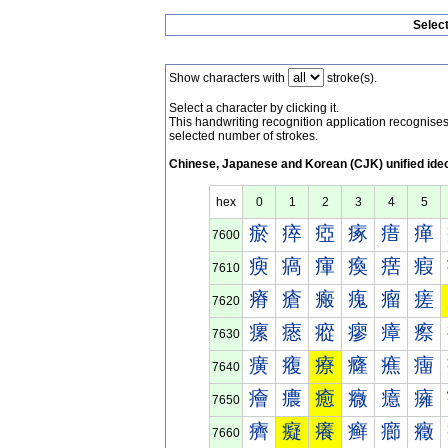
Selec
Show characters with
stroke(s).
Select a character by clicking it.
This handwriting recognition application recognis
selected number of strokes.
Chinese, Japanese and Korean (CJK) unified ide
hex
0
1
2
3
4
5
瘀
瘁
瘂
瘃
瘄
瘅
7600
瘐
瘑
瘒
瘓
瘔
瘕
7610
瘠
瘡
瘢
瘣
瘤
瘥
7620
瘰
瘱
瘲
瘳
瘴
瘵
7630
癀
癁
療
癃
癄
癅
7640
癐
癑
癒
癓
癔
癕
7650
癠
癡
癢
癣
癤
癥
7660