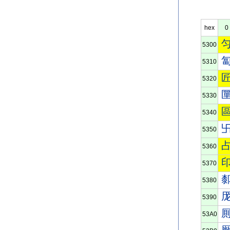
hex
0
5300
5310
5320
5330
5340
5350
5360
5370
5380
5390
53A0