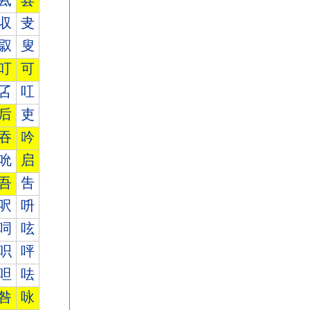
厾
县
収
叏
叞
叟
叮
可
叾
叿
后
吏
吞
吟
吮
启
吾
吿
呎
呏
呞
呟
呮
呯
呾
呿
咎
咏