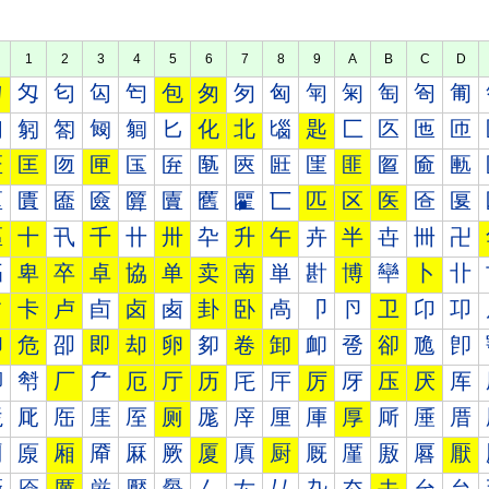
1
2
3
4
5
6
7
8
9
A
B
C
D
匀
匁
匂
匃
匄
包
匆
匇
匈
匉
匊
匋
匌
匍
匐
匑
匒
匓
匔
匕
化
北
匘
匙
匚
匛
匜
匝
匠
匡
匢
匣
匤
匥
匦
匧
匨
匩
匪
匫
匬
匭
匰
匱
匲
匳
匴
匵
匶
匷
匸
匹
区
医
匼
匽
區
十
卂
千
卄
卅
卆
升
午
卉
半
卋
卌
卍
卐
卑
卒
卓
協
单
卖
南
単
卙
博
卛
卜
卝
占
卡
卢
卣
卤
卥
卦
卧
卨
卩
卪
卫
卬
卭
印
危
卲
即
却
卵
卶
卷
卸
卹
卺
卻
卼
卽
厀
厁
厂
厃
厄
厅
历
厇
厈
厉
厊
压
厌
厍
厐
厑
厒
厓
厔
厕
厖
厗
厘
厙
厚
厛
厜
厝
厠
厡
厢
厣
厤
厥
厦
厧
厨
厩
厪
厫
厬
厭