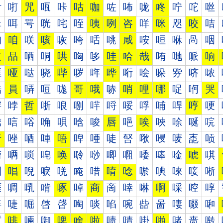
咐
咑
咒
咓
咔
咕
咖
咗
咘
咙
咚
咛
咜
咝
咠
咡
咢
咣
咤
咥
咦
咧
咨
咩
咪
咫
咬
咭
咰
咱
咲
咳
咴
咵
咶
咷
咸
咹
咺
咻
咼
咽
哀
品
哂
哃
哄
哅
哆
哇
哈
哉
哊
哋
哌
响
哐
哑
哒
哓
哔
哕
哖
哗
哘
哙
哚
哛
哜
哝
哠
員
哢
哣
哤
哥
哦
哧
哨
哩
哪
哫
哬
哭
哰
哱
哲
哳
哴
哵
哶
哷
哸
哹
哺
哻
哼
哽
唀
唁
唂
唃
唄
唅
唆
唇
唈
唉
唊
唋
唌
唍
唐
唑
唒
唓
唔
唕
唖
唗
唘
唙
唚
唛
唜
唝
唠
唡
唢
唣
唤
唥
唦
唧
唨
唩
唪
唫
唬
唭
唰
唱
唲
唳
唴
唵
唶
唷
唸
唹
唺
唻
唼
唽
啀
啁
啂
啃
啄
啅
商
啇
啈
啉
啊
啋
啌
啍
啐
啑
啒
啓
啔
啕
啖
啗
啘
啙
啚
啛
啜
啝
啠
啡
啢
啣
啤
啥
啦
啧
啨
啩
啪
啫
啬
啭