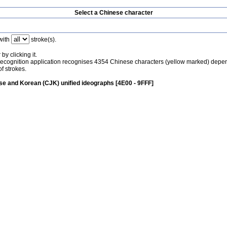
Select a Chinese character
with
stroke(s).
by clicking it.
recognition application recognises 4354 Chinese characters (yellow marked) depe
f strokes.
e and Korean (CJK) unified ideographs [4E00 - 9FFF]