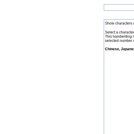
Show characters 
Select a character 
This handwriting 
selected number o
Chinese, Japanes