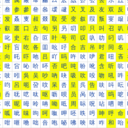
厰
厱
厲
厳
厴
厵
厶
厷
厸
厹
厺
去
厼
厽
叀
叁
参
參
叄
叅
叆
叇
又
叉
及
友
双
反
叐
发
叒
叓
叔
叕
取
受
变
叙
叚
叛
叜
叝
叠
叡
叢
口
古
句
另
叧
叨
叩
只
叫
召
叭
台
叱
史
右
叴
叵
叶
号
司
叹
叺
叻
叼
叽
吀
吁
吂
吃
各
吅
吆
吇
合
吉
吊
吋
同
名
吐
向
吒
吓
吔
吕
吖
吗
吘
吙
吚
君
吜
吝
吠
吡
吢
吣
吤
吥
否
吧
吨
吩
吪
含
听
吭
吰
吱
吲
吳
吴
吵
吶
吷
吸
吹
吺
吻
吼
吽
呀
呁
呂
呃
呄
呅
呆
呇
呈
呉
告
呋
呌
呍
呐
呑
呒
呓
呔
呕
呖
呗
员
呙
呚
呛
呜
呝
呠
呡
呢
呣
呤
呥
呦
呧
周
呩
呪
呫
呬
呭
呰
呱
呲
味
呴
呵
呶
呷
呸
呹
呺
呻
呼
命
咀
咁
咂
咃
咄
咅
咆
咇
咈
咉
咊
咋
和
咍