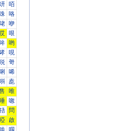
咞
咟
咮
咯
咾
咿
哎
哏
哞
哟
哮
哯
哾
哿
唎
唏
唞
唟
售
唯
唾
唿
啎
問
啞
啟
啮
啯