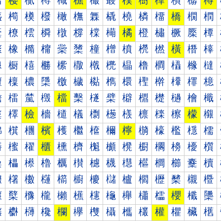
樰
樱
樲
樳
樴
樵
樶
樷
樸
樹
樺
樻
樼
樽
橀
橁
橂
橃
橄
橅
橆
橇
橈
橉
橊
橋
橌
橍
橐
橑
橒
橓
橔
橕
橖
橗
橘
橙
橚
橛
橜
橝
橠
橡
橢
橣
橤
橥
橦
橧
橨
橩
橪
橫
橬
橭
橰
橱
橲
橳
橴
橵
橶
橷
橸
橹
橺
橻
橼
橽
檀
檁
檂
檃
檄
檅
檆
檇
檈
檉
檊
檋
檌
檍
檐
檑
檒
檓
檔
檕
檖
檗
檘
檙
檚
檛
檜
檝
檠
檡
檢
檣
檤
檥
檦
檧
檨
檩
檪
檫
檬
檭
檰
檱
檲
檳
檴
檵
檶
檷
檸
檹
檺
檻
檼
檽
櫀
櫁
櫂
櫃
櫄
櫅
櫆
櫇
櫈
櫉
櫊
櫋
櫌
櫍
櫐
櫑
櫒
櫓
櫔
櫕
櫖
櫗
櫘
櫙
櫚
櫛
櫜
櫝
櫠
櫡
櫢
櫣
櫤
櫥
櫦
櫧
櫨
櫩
櫪
櫫
櫬
櫭
櫰
櫱
櫲
櫳
櫴
櫵
櫶
櫷
櫸
櫹
櫺
櫻
櫼
櫽
欀
欁
欂
欃
欄
欅
欆
欇
欈
欉
權
欋
欌
欍