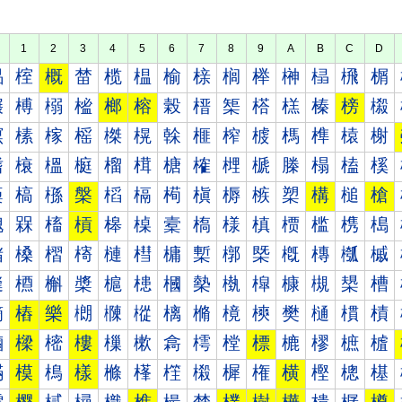
1
2
3
4
5
6
7
8
9
A
B
C
D
榀
榁
概
榃
榄
榅
榆
榇
榈
榉
榊
榋
榌
榍
榐
榑
榒
榓
榔
榕
榖
榗
榘
榙
榚
榛
榜
榝
榠
榡
榢
榣
榤
榥
榦
榧
榨
榩
榪
榫
榬
榭
榰
榱
榲
榳
榴
榵
榶
榷
榸
榹
榺
榻
榼
榽
槀
槁
槂
槃
槄
槅
槆
槇
槈
槉
槊
構
槌
槍
槐
槑
槒
槓
槔
槕
槖
槗
様
槙
槚
槛
槜
槝
槠
槡
槢
槣
槤
槥
槦
槧
槨
槩
槪
槫
槬
槭
槰
槱
槲
槳
槴
槵
槶
槷
槸
槹
槺
槻
槼
槽
樀
樁
樂
樃
樄
樅
樆
樇
樈
樉
樊
樋
樌
樍
樐
樑
樒
樓
樔
樕
樖
樗
樘
標
樚
樛
樜
樝
樠
模
樢
樣
樤
樥
樦
樧
樨
権
横
樫
樬
樭