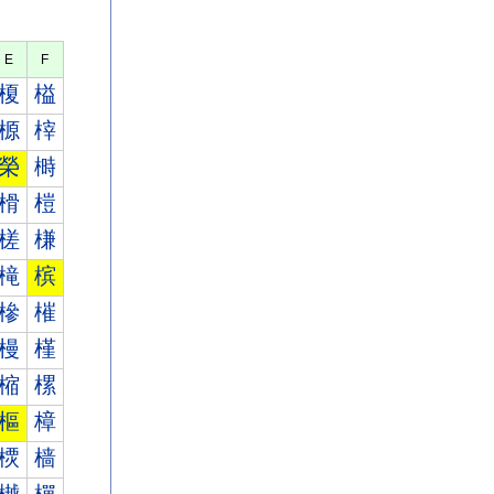
E
F
榎
榏
榞
榟
榮
榯
榾
榿
槎
槏
槞
槟
槮
槯
槾
槿
樎
樏
樞
樟
樮
樯