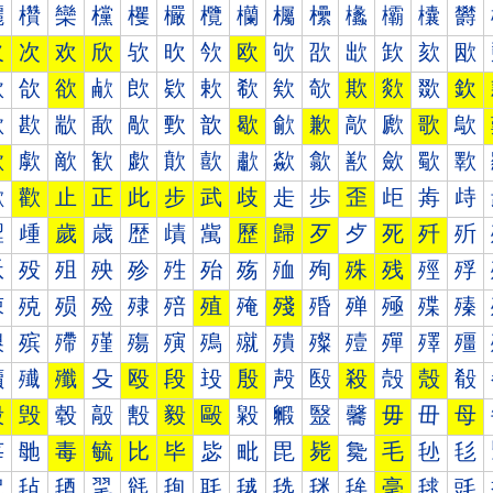
欐
欑
欒
欓
欔
欕
欖
欗
欘
欙
欚
欛
欜
欝
欠
次
欢
欣
欤
欥
欦
欧
欨
欩
欪
欫
欬
欭
欰
欱
欲
欳
欴
欵
欶
欷
欸
欹
欺
欻
欼
欽
歀
歁
歂
歃
歄
歅
歆
歇
歈
歉
歊
歋
歌
歍
歐
歑
歒
歓
歔
歕
歖
歗
歘
歙
歚
歛
歜
歝
歠
歡
止
正
此
步
武
歧
歨
歩
歪
歫
歬
歭
歰
歱
歲
歳
歴
歵
歶
歷
歸
歹
歺
死
歼
歽
殀
殁
殂
殃
殄
殅
殆
殇
殈
殉
殊
残
殌
殍
殐
殑
殒
殓
殔
殕
殖
殗
殘
殙
殚
殛
殜
殝
殠
殡
殢
殣
殤
殥
殦
殧
殨
殩
殪
殫
殬
殭
殰
殱
殲
殳
殴
段
殶
殷
殸
殹
殺
殻
殼
殽
毀
毁
毂
毃
毄
毅
毆
毇
毈
毉
毊
毋
毌
母
毐
毑
毒
毓
比
毕
毖
毗
毘
毙
毚
毛
毜
毝
毠
毡
毢
毣
毤
毥
毦
毧
毨
毩
毪
毫
毬
毭