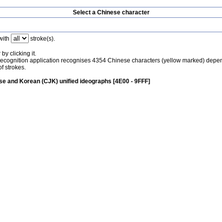
Select a Chinese character
with
stroke(s).
by clicking it.
recognition application recognises 4354 Chinese characters (yellow marked) depe
f strokes.
e and Korean (CJK) unified ideographs [4E00 - 9FFF]