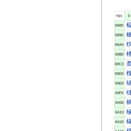
hex
0
6980
6990
69A0
69B0
69C0
69D0
69E0
69F0
6A00
6A10
6A20