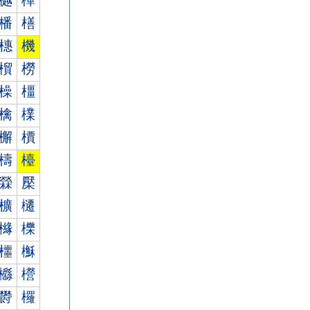
樾
樿
橎
橏
橞
機
橮
橯
橾
橿
檎
檏
檞
檟
檮
檯
檾
檿
櫎
櫏
櫞
櫟
櫮
櫯
櫾
櫿
欎
欏