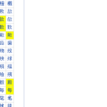
欞
欟
欮
欯
款
欿
歎
歏
歞
歟
歮
歯
歾
歿
殎
殏
殞
殟
殮
殯
殾
殿
毎
每
毞
毟
毮
毯