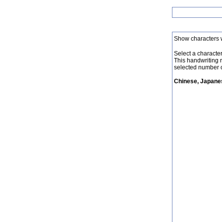
Show characters 
Select a character 
This handwriting 
selected number o
Chinese, Japanes