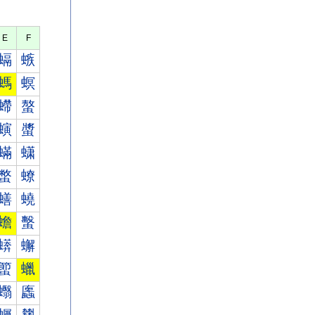
E
F
螎
螏
螞
螟
螮
螯
螾
螿
蟎
蟏
蟞
蟟
蟮
蟯
蟾
蟿
蠎
蠏
蠞
蠟
蠮
蠯