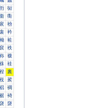
蠾
蠿
衎
衏
衞
衟
衮
衯
衾
衿
袎
袏
袞
袟
袮
袯
袾
袿
裎
裏
裞
裟
裮
裯
裾
裿
褎
褏