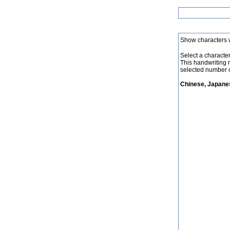
Show characters 
Select a character 
This handwriting 
selected number o
Chinese, Japanes