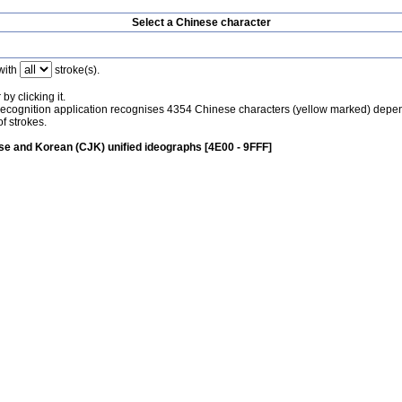
Select a Chinese character
with
stroke(s).
by clicking it.
recognition application recognises 4354 Chinese characters (yellow marked) depe
f strokes.
e and Korean (CJK) unified ideographs [4E00 - 9FFF]