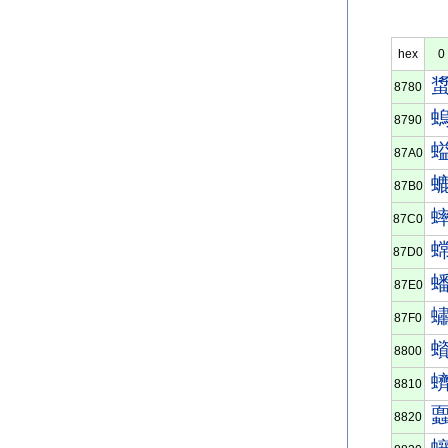
hex
0
8780
8790
87A0
87B0
87C0
87D0
87E0
87F0
8800
8810
8820