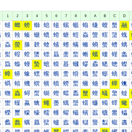
1
2
3
4
5
6
7
8
9
A
B
C
D
螀
螁
螂
螃
螄
螅
螆
螇
螈
螉
螊
螋
螌
融
螐
螑
螒
螓
螔
螕
螖
螗
螘
螙
螚
螛
螜
螝
螠
螡
螢
螣
螤
螥
螦
螧
螨
螩
螪
螫
螬
螭
螰
螱
螲
螳
螴
螵
螶
螷
螸
螹
螺
螻
螼
螽
蟀
蟁
蟂
蟃
蟄
蟅
蟆
蟇
蟈
蟉
蟊
蟋
蟌
蟍
蟐
蟑
蟒
蟓
蟔
蟕
蟖
蟗
蟘
蟙
蟚
蟛
蟜
蟝
蟠
蟡
蟢
蟣
蟤
蟥
蟦
蟧
蟨
蟩
蟪
蟫
蟬
蟭
蟰
蟱
蟲
蟳
蟴
蟵
蟶
蟷
蟸
蟹
蟺
蟻
蟼
蟽
蠀
蠁
蠂
蠃
蠄
蠅
蠆
蠇
蠈
蠉
蠊
蠋
蠌
蠍
蠐
蠑
蠒
蠓
蠔
蠕
蠖
蠗
蠘
蠙
蠚
蠛
蠜
蠝
蠠
蠡
蠢
蠣
蠤
蠥
蠦
蠧
蠨
蠩
蠪
蠫
蠬
蠭