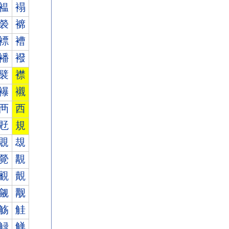
褞
褟
褮
褯
褾
褿
襎
襏
襞
襟
襮
襯
襾
西
覎
規
覞
覟
覮
覯
覾
覿
觎
觏
觞
觟
觮
觯