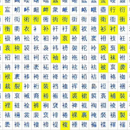
蠰
蠱
蠲
蠳
蠴
蠵
蠶
蠷
蠸
蠹
蠺
蠻
蠼
蠽
血
衁
衂
衃
衄
衅
衆
衇
衈
衉
衊
衋
行
衍
衐
衑
衒
術
衔
衕
衖
街
衘
衙
衚
衛
衜
衝
衠
衡
衢
衣
衤
补
衦
衧
表
衩
衪
衫
衬
衭
衰
衱
衲
衳
衴
衵
衶
衷
衸
衹
衺
衻
衼
衽
袀
袁
袂
袃
袄
袅
袆
袇
袈
袉
袊
袋
袌
袍
袐
袑
袒
袓
袔
袕
袖
袗
袘
袙
袚
袛
袜
袝
袠
袡
袢
袣
袤
袥
袦
袧
袨
袩
袪
被
袬
袭
袰
袱
袲
袳
袴
袵
袶
袷
袸
袹
袺
袻
袼
袽
裀
裁
裂
裃
裄
装
裆
裇
裈
裉
裊
裋
裌
裍
裐
裑
裒
裓
裔
裕
裖
裗
裘
裙
裚
裛
補
裝
裠
裡
裢
裣
裤
裥
裦
裧
裨
裩
裪
裫
裬
裭
裰
裱
裲
裳
裴
裵
裶
裷
裸
裹
裺
裻
裼
製
褀
褁
褂
褃
褄
褅
褆
複
褈
褉
褊
褋
褌
褍