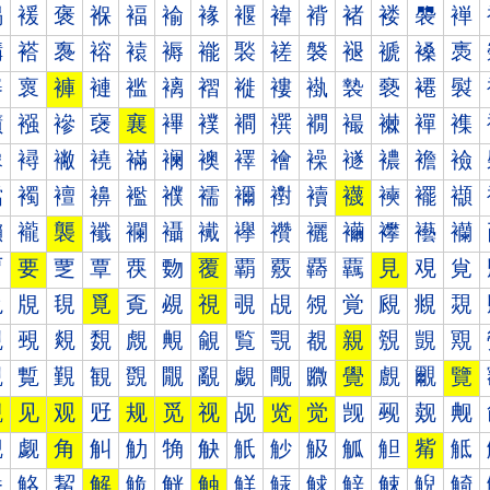
褐
褑
褒
褓
褔
褕
褖
褗
褘
褙
褚
褛
褜
褝
褠
褡
褢
褣
褤
褥
褦
褧
褨
褩
褪
褫
褬
褭
褰
褱
褲
褳
褴
褵
褶
褷
褸
褹
褺
褻
褼
褽
襀
襁
襂
襃
襄
襅
襆
襇
襈
襉
襊
襋
襌
襍
襐
襑
襒
襓
襔
襕
襖
襗
襘
襙
襚
襛
襜
襝
襠
襡
襢
襣
襤
襥
襦
襧
襨
襩
襪
襫
襬
襭
襰
襱
襲
襳
襴
襵
襶
襷
襸
襹
襺
襻
襼
襽
覀
要
覂
覃
覄
覅
覆
覇
覈
覉
覊
見
覌
覍
覐
覑
覒
覓
覔
覕
視
覗
覘
覙
覚
覛
覜
覝
覠
覡
覢
覣
覤
覥
覦
覧
覨
覩
親
覫
覬
覭
覰
覱
覲
観
覴
覵
覶
覷
覸
覹
覺
覻
覼
覽
觀
见
观
觃
规
觅
视
觇
览
觉
觊
觋
觌
觍
觐
觑
角
觓
觔
觕
觖
觗
觘
觙
觚
觛
觜
觝
觠
觡
觢
解
觤
觥
触
觧
觨
觩
觪
觫
觬
觭