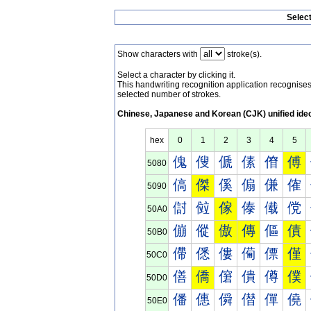
Selec
Show characters with
stroke(s).
Select a character by clicking it.
This handwriting recognition application recognis
selected number of strokes.
Chinese, Japanese and Korean (CJK) unified ide
hex
0
1
2
3
4
5
傀
傁
傂
傃
傄
傅
5080
傐
傑
傒
傓
傔
傕
5090
傠
傡
傢
傣
傤
傥
50A0
傰
傱
傲
傳
傴
債
50B0
僀
僁
僂
僃
僄
僅
50C0
僐
僑
僒
僓
僔
僕
50D0
僠
僡
僢
僣
僤
僥
50E0