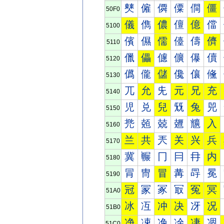
僰
僱
僲
僳
僴
僵
50F0
儀
儁
儂
儃
億
儅
5100
儐
儑
儒
儓
儔
儕
5110
儠
儡
儢
儣
儤
儥
5120
儰
儱
儲
儳
儴
儵
5130
兀
允
兂
元
兄
充
5140
児
兑
兒
兓
兔
兕
5150
兠
兡
兢
兣
兤
入
5160
兰
共
兲
关
兴
兵
5170
冀
冁
冂
冃
冄
内
5180
冐
冑
冒
冓
冔
冕
5190
冠
冡
冢
冣
冤
冥
51A0
冰
冱
冲
决
冴
况
51B0
净
凁
凂
凃
凄
凅
51C0