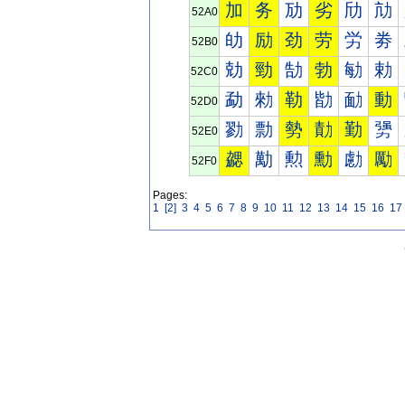
加
务
劢
劣
劤
劥
52A0
劰
励
劲
劳
労
劵
52B0
勀
勁
勂
勃
勄
勅
52C0
勐
勑
勒
勓
勔
動
52D0
勠
勡
勢
勣
勤
勥
52E0
勰
勱
勲
勳
勴
勵
52F0
Pages:
1
[2]
3
4
5
6
7
8
9
10
11
12
13
14
15
16
17