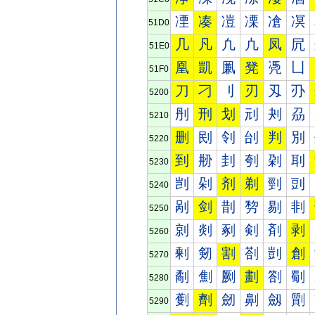
凐
凑
凒
凓
凔
凕
51D0
几
凡
凢
凣
凤
凥
51E0
凰
凱
凲
凳
凴
凵
51F0
刀
刁
刂
刃
刄
刅
5200
刐
刑
划
刓
刔
刕
5210
删
刡
刢
刣
判
別
5220
到
刱
刲
刳
刴
刵
5230
剀
剁
剂
剃
剄
剅
5240
剐
剑
剒
剓
剔
剕
5250
剠
剡
剢
剣
剤
剥
5260
剰
剱
割
剳
剴
創
5270
劀
劁
劂
劃
劄
劅
5280
劐
劑
劒
劓
劔
劕
5290