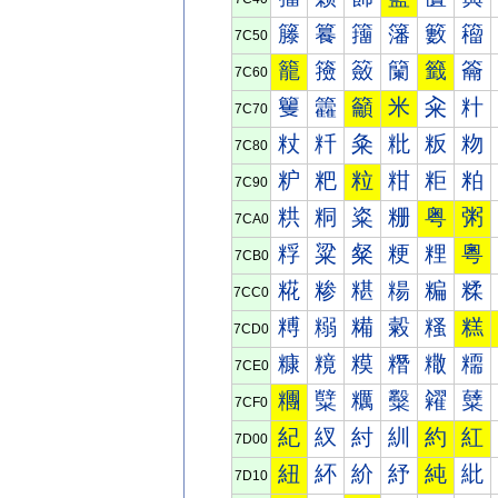
籐
籑
籒
籓
籔
籕
7C50
籠
籡
籢
籣
籤
籥
7C60
籰
籱
籲
米
籴
籵
7C70
粀
粁
粂
粃
粄
粅
7C80
粐
粑
粒
粓
粔
粕
7C90
粠
粡
粢
粣
粤
粥
7CA0
粰
粱
粲
粳
粴
粵
7CB0
糀
糁
糂
糃
糄
糅
7CC0
糐
糑
糒
糓
糔
糕
7CD0
糠
糡
糢
糣
糤
糥
7CE0
糰
糱
糲
糳
糴
糵
7CF0
紀
紁
紂
紃
約
紅
7D00
紐
紑
紒
紓
純
紕
7D10