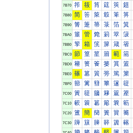
筰
筱
筲
筳
筴
筵
7B70
简
箁
箂
箃
箄
箅
7B80
箐
箑
箒
箓
箔
箕
7B90
箠
管
箢
箣
箤
箥
7BA0
箰
箱
箲
箳
箴
箵
7BB0
節
篁
篂
篃
範
篅
7BC0
篐
篑
篒
篓
篔
篕
7BD0
篠
篡
篢
篣
篤
篥
7BE0
篰
篱
篲
篳
篴
篵
7BF0
簀
簁
簂
簃
簄
簅
7C00
簐
簑
簒
簓
簔
簕
7C10
簠
簡
簢
簣
簤
簥
7C20
簰
簱
簲
簳
簴
簵
7C30
籀
籁
籂
籃
籄
籅
7C40