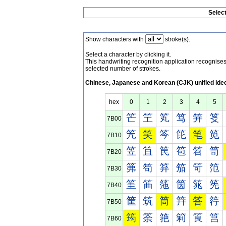
Selec
Show characters with
stroke(s).
Select a character by clicking it.
This handwriting recognition application recognis
selected number of strokes.
Chinese, Japanese and Korean (CJK) unified ide
hex
0
1
2
3
4
5
笀
笁
笂
笃
笄
笅
7B00
笐
笑
笒
笓
笔
笕
7B10
笠
笡
笢
笣
笤
笥
7B20
笰
笱
笲
笳
笴
笵
7B30
筀
筁
筂
筃
筄
筅
7B40
筐
筑
筒
筓
答
筕
7B50
筠
筡
筢
筣
筤
筥
7B60