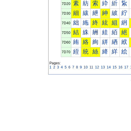
素
紡
索
紣
紤
紥
7D20
細
紱
紲
紳
紴
紵
7D30
絀
絁
終
絃
組
絅
7D40
結
絑
絒
絓
絔
絕
7D50
絠
絡
絢
絣
絤
絥
7D60
絰
統
絲
絳
絴
絵
7D70
Pages:
1
2
3
4
5
6
7
8
9
10
11
12
13
14
15
16
17