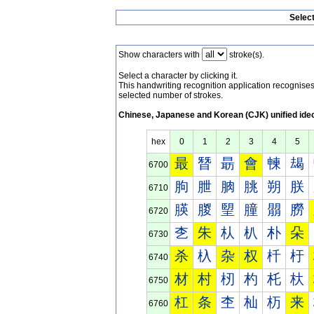
Selec
Show characters with
stroke(s).
Select a character by clicking it.
This handwriting recognition application recognis
selected number of strokes.
Chinese, Japanese and Korean (CJK) unified ide
hex
0
1
2
3
4
5
最
朁
朂
會
朄
朅
6700
朐
朑
朒
朓
朔
朕
6710
朠
朡
朢
朣
朤
朥
6720
朰
朱
朲
朳
朴
朵
6730
杀
杁
杂
权
杄
杅
6740
材
村
杒
杓
杔
杕
6750
杠
条
杢
杣
杤
来
6760