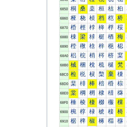
桐
桑
桒
桓
桔
桕
6850
桠
桡
桢
档
桤
桥
6860
桰
桱
桲
桳
桴
桵
6870
梀
梁
梂
梃
梄
梅
6880
梐
梑
梒
梓
梔
梕
6890
梠
梡
梢
梣
梤
梥
68A0
械
梱
梲
梳
梴
梵
68B0
检
棁
棂
棃
棄
棅
68C0
棐
棑
棒
棓
棔
棕
68D0
棠
棡
棢
棣
棤
棥
68E0
棰
棱
棲
棳
棴
棵
68F0
椀
椁
椂
椃
椄
椅
6900
椐
椑
椒
椓
椔
椕
6910