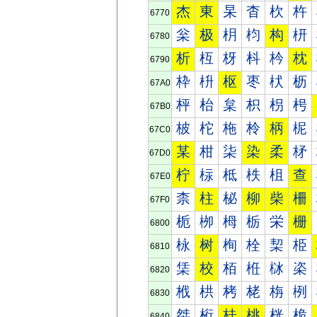
杰
東
杲
杳
杴
杵
6770
枀
极
枂
枃
构
枅
6780
析
枑
枒
枓
枔
枕
6790
枠
枡
枢
枣
枤
枥
67A0
枰
枱
枲
枳
枴
枵
67B0
柀
柁
柂
柃
柄
柅
67C0
某
柑
柒
染
柔
柕
67D0
柠
柡
柢
柣
柤
查
67E0
柰
柱
柲
柳
柴
柵
67F0
栀
栁
栂
栃
栄
栅
6800
栐
树
栒
栓
栔
栕
6810
栠
校
栢
栣
栤
栥
6820
栰
栱
栲
栳
栴
栵
6830
桀
桁
桂
桃
桄
桅
6840