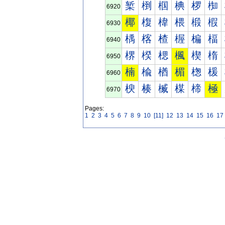
椠
椡
椢
椣
椤
椥
6920
椰
椱
椲
椳
椴
椵
6930
楀
楁
楂
楃
楄
楅
6940
楐
楑
楒
楓
楔
楕
6950
楠
楡
楢
楣
楤
楥
6960
楰
楱
楲
楳
楴
極
6970
Pages:
1
2
3
4
5
6
7
8
9
10
[11]
12
13
14
15
16
17