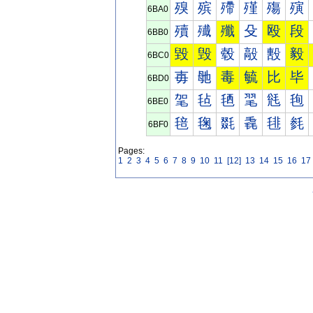
殠
殡
殢
殣
殤
殥
6BA0
殰
殱
殲
殳
殴
段
6BB0
毀
毁
毂
毃
毄
毅
6BC0
毐
毑
毒
毓
比
毕
6BD0
毠
毡
毢
毣
毤
毥
6BE0
毰
毱
毲
毳
毴
毵
6BF0
Pages:
1
2
3
4
5
6
7
8
9
10
11
[12]
13
14
15
16
17