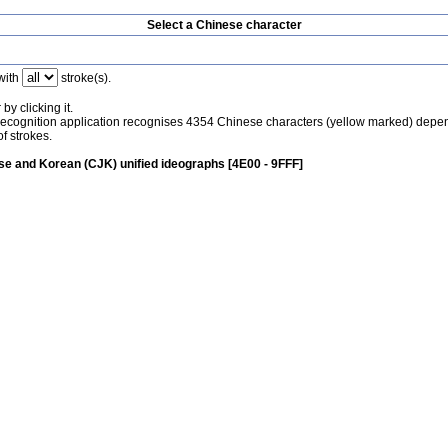
Select a Chinese character
with
stroke(s).
by clicking it.
recognition application recognises 4354 Chinese characters (yellow marked) depe
f strokes.
e and Korean (CJK) unified ideographs [4E00 - 9FFF]