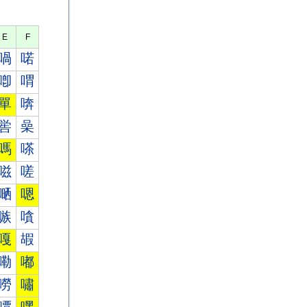
E
F
喎
喏
喞
喟
單
喯
喾
喿
嗎
嗏
嗞
嗟
嗮
嗯
嗾
嗿
嘎
嘏
嘞
嘟
嘮
嘯