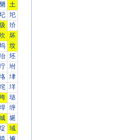
圞
土
圮
圯
圾
圿
坎
坏
坞
坟
坮
坯
坾
坿
垎
垏
垞
垟
垮
垯
垾
垿
城
埏
埞
域
埮
埯