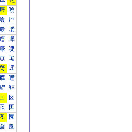
嘾
嘿
噎
噏
噞
噟
噮
噯
噾
噿
嚎
嚏
嚞
嚟
嚮
嚯
嚾
嚿
囎
囏
回
囟
囮
囯
图
囿
圎
圏