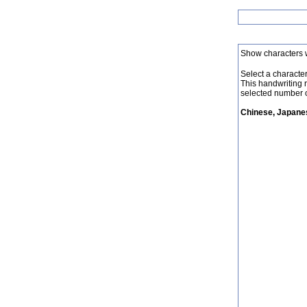
Show characters 
Select a character 
This handwriting 
selected number o
Chinese, Japanes