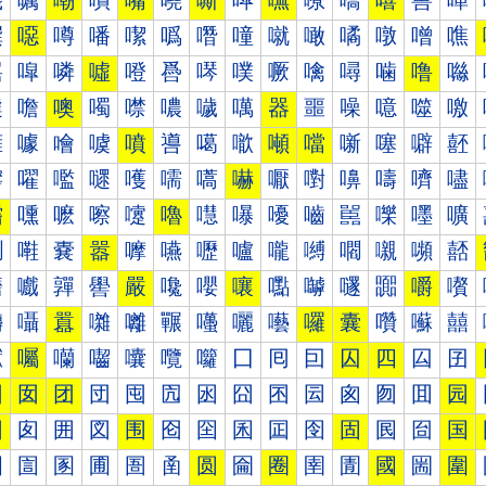
嘰
嘱
嘲
嘳
嘴
嘵
嘶
嘷
嘸
嘹
嘺
嘻
嘼
嘽
噀
噁
噂
噃
噄
噅
噆
噇
噈
噉
噊
噋
噌
噍
噐
噑
噒
噓
噔
噕
噖
噗
噘
噙
噚
噛
噜
噝
噠
噡
噢
噣
噤
噥
噦
噧
器
噩
噪
噫
噬
噭
噰
噱
噲
噳
噴
噵
噶
噷
噸
噹
噺
噻
噼
噽
嚀
嚁
嚂
嚃
嚄
嚅
嚆
嚇
嚈
嚉
嚊
嚋
嚌
嚍
嚐
嚑
嚒
嚓
嚔
嚕
嚖
嚗
嚘
嚙
嚚
嚛
嚜
嚝
嚠
嚡
嚢
嚣
嚤
嚥
嚦
嚧
嚨
嚩
嚪
嚫
嚬
嚭
嚰
嚱
嚲
嚳
嚴
嚵
嚶
嚷
嚸
嚹
嚺
嚻
嚼
嚽
囀
囁
囂
囃
囄
囅
囆
囇
囈
囉
囊
囋
囌
囍
囐
囑
囒
囓
囔
囕
囖
囗
囘
囙
囚
四
囜
囝
因
囡
团
団
囤
囥
囦
囧
囨
囩
囪
囫
囬
园
困
囱
囲
図
围
囵
囶
囷
囸
囹
固
囻
囼
国
圀
圁
圂
圃
圄
圅
圆
圇
圈
圉
圊
國
圌
圍