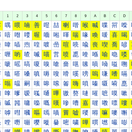
1
2
3
4
5
6
7
8
9
A
B
C
D
喀
喁
喂
喃
善
喅
喆
喇
喈
喉
喊
喋
喌
喍
喐
喑
喒
喓
喔
喕
喖
喗
喘
喙
喚
喛
喜
喝
喠
喡
喢
喣
喤
喥
喦
喧
喨
喩
喪
喫
喬
喭
喰
喱
喲
喳
喴
喵
営
喷
喸
喹
喺
喻
喼
喽
嗀
嗁
嗂
嗃
嗄
嗅
嗆
嗇
嗈
嗉
嗊
嗋
嗌
嗍
嗐
嗑
嗒
嗓
嗔
嗕
嗖
嗗
嗘
嗙
嗚
嗛
嗜
嗝
嗠
嗡
嗢
嗣
嗤
嗥
嗦
嗧
嗨
嗩
嗪
嗫
嗬
嗭
嗰
嗱
嗲
嗳
嗴
嗵
嗶
嗷
嗸
嗹
嗺
嗻
嗼
嗽
嘀
嘁
嘂
嘃
嘄
嘅
嘆
嘇
嘈
嘉
嘊
嘋
嘌
嘍
嘐
嘑
嘒
嘓
嘔
嘕
嘖
嘗
嘘
嘙
嘚
嘛
嘜
嘝
嘠
嘡
嘢
嘣
嘤
嘥
嘦
嘧
嘨
嘩
嘪
嘫
嘬
嘭