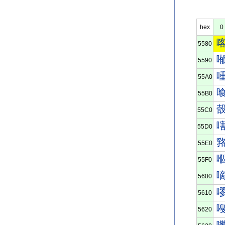
hex
0
5580
5590
55A0
55B0
55C0
55D0
55E0
55F0
5600
5610
5620