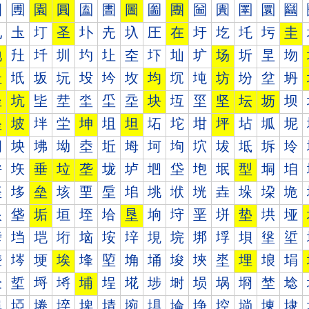
圐
圑
園
圓
圔
圕
圖
圗
團
圙
圚
圛
圜
圝
圠
圡
圢
圣
圤
圥
圦
圧
在
圩
圪
圫
圬
圭
地
圱
圲
圳
圴
圵
圶
圷
圸
圹
场
圻
圼
圽
址
坁
坂
坃
坄
坅
坆
均
坈
坉
坊
坋
坌
坍
坐
坑
坒
坓
坔
坕
坖
块
坘
坙
坚
坛
坜
坝
坠
坡
坢
坣
坤
坥
坦
坧
坨
坩
坪
坫
坬
坭
坰
坱
坲
坳
坴
坵
坶
坷
坸
坹
坺
坻
坼
坽
垀
垁
垂
垃
垄
垅
垆
垇
垈
垉
垊
型
垌
垍
垐
垑
垒
垓
垔
垕
垖
垗
垘
垙
垚
垛
垜
垝
垠
垡
垢
垣
垤
垥
垦
垧
垨
垩
垪
垫
垬
垭
垰
垱
垲
垳
垴
垵
垶
垷
垸
垹
垺
垻
垼
垽
埀
埁
埂
埃
埄
埅
埆
埇
埈
埉
埊
埋
埌
埍
埐
埑
埒
埓
埔
埕
埖
埗
埘
埙
埚
埛
埜
埝
埠
埡
埢
埣
埤
埥
埦
埧
埨
埩
埪
埫
埬
埭