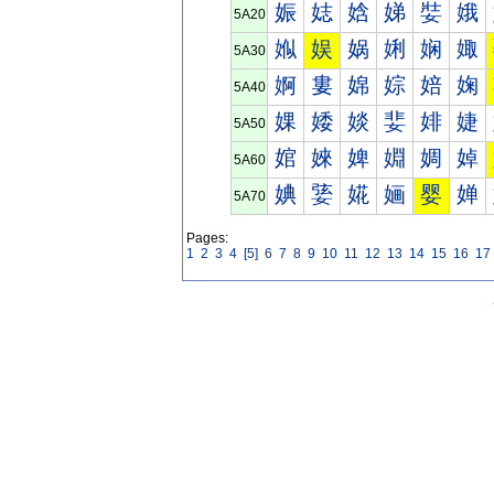
娠
娡
娢
娣
娤
娥
5A20
娰
娱
娲
娳
娴
娵
5A30
婀
婁
婂
婃
婄
婅
5A40
婐
婑
婒
婓
婔
婕
5A50
婠
婡
婢
婣
婤
婥
5A60
婰
婱
婲
婳
婴
婵
5A70
Pages:
1
2
3
4
[5]
6
7
8
9
10
11
12
13
14
15
16
17