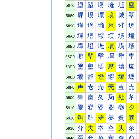
塰
塱
塲
塳
塴
塵
5870
墀
墁
墂
境
墄
墅
5880
墐
墑
墒
墓
墔
墕
5890
墠
墡
墢
墣
墤
墥
58A0
墰
墱
墲
墳
墴
墵
58B0
壀
壁
壂
壃
壄
壅
58C0
壐
壑
壒
壓
壔
壕
58D0
壠
壡
壢
壣
壤
壥
58E0
声
壱
売
壳
壴
壵
58F0
夀
夁
夂
夃
处
夅
5900
夐
夑
夒
夓
夔
夕
5910
夠
夡
夢
夣
夤
夥
5920
夰
失
夲
夳
头
夵
5930
奀
奁
奂
奃
奄
奅
5940