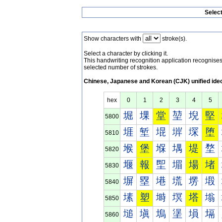
Selec
Show characters with
stroke(s).
Select a character by clicking it.
This handwriting recognition application recognis
selected number of strokes.
Chinese, Japanese and Korean (CJK) unified ide
hex
0
1
2
3
4
5
堀
堁
堂
堃
堄
堅
5800
堐
堑
堒
堓
堔
堕
5810
堠
堡
堢
堣
堤
堥
5820
堰
報
堲
堳
場
堵
5830
塀
塁
塂
塃
塄
塅
5840
塐
塑
塒
塓
塔
塕
5850
塠
塡
塢
塣
塤
塥
5860