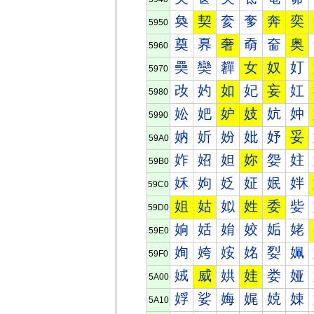
奐
契
奒
奓
奔
奕
5950
奠
奡
奢
奣
奤
奥
5960
奰
奱
奲
女
奴
奵
5970
妀
妁
如
妃
妄
妅
5980
妐
妑
妒
妓
妔
妕
5990
妠
妡
妢
妣
妤
妥
59A0
妰
妱
妲
妳
妴
妵
59B0
姀
姁
姂
姃
姄
姅
59C0
姐
姑
姒
姓
委
姕
59D0
姠
姡
姢
姣
姤
姥
59E0
姰
姱
姲
姳
姴
姵
59F0
娀
威
娂
娃
娄
娅
5A00
娐
娑
娒
娓
娔
娕
5A10