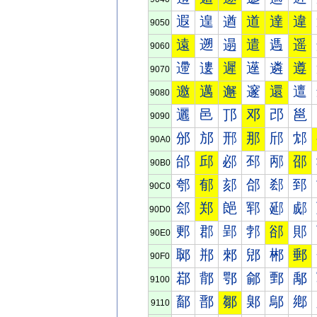
遐
遑
遒
道
達
違
9050
遠
遡
遢
遣
遤
遥
9060
遰
遱
遲
遳
遴
遵
9070
邀
邁
邂
邃
還
邅
9080
邐
邑
邒
邓
邔
邕
9090
邠
邡
邢
那
邤
邥
90A0
邰
邱
邲
邳
邴
邵
90B0
郀
郁
郂
郃
郄
郅
90C0
郐
郑
郒
郓
郔
郕
90D0
郠
郡
郢
郣
郤
郥
90E0
郰
郱
郲
郳
郴
郵
90F0
鄀
鄁
鄂
鄃
鄄
鄅
9100
鄐
鄑
鄒
鄓
鄔
鄕
9110