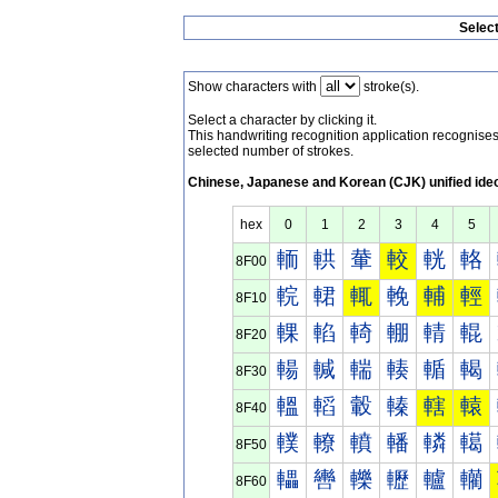
Selec
Show characters with
stroke(s).
Select a character by clicking it.
This handwriting recognition application recognis
selected number of strokes.
Chinese, Japanese and Korean (CJK) unified ide
hex
0
1
2
3
4
5
輀
輁
輂
較
輄
輅
8F00
輐
輑
輒
輓
輔
輕
8F10
輠
輡
輢
輣
輤
輥
8F20
輰
輱
輲
輳
輴
輵
8F30
轀
轁
轂
轃
轄
轅
8F40
轐
轑
轒
轓
轔
轕
8F50
轠
轡
轢
轣
轤
轥
8F60