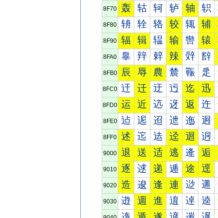
轰
轱
轲
轳
轴
轵
8F70
辀
辁
辂
较
辄
辅
8F80
辐
辑
辒
输
辔
辕
8F90
辠
辡
辢
辣
辤
辥
8FA0
辰
辱
農
辳
辴
辵
8FB0
迀
迁
迂
迃
迄
迅
8FC0
运
近
迒
迓
返
迕
8FD0
迠
迡
迢
迣
迤
迥
8FE0
述
迱
迲
迳
迴
迵
8FF0
退
送
适
逃
逄
逅
9000
逐
逑
递
逓
途
逕
9010
造
逡
逢
連
逤
逥
9020
逰
週
進
逳
逴
逵
9030
遀
遁
遂
遃
遄
遅
9040