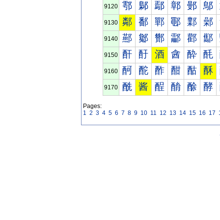
鄠
鄡
鄢
鄣
鄤
鄥
9120
鄰
鄱
鄲
鄳
鄴
鄵
9130
酀
酁
酂
酃
酄
酅
9140
酐
酑
酒
酓
酔
酕
9150
酠
酡
酢
酣
酤
酥
9160
酰
酱
酲
酳
酴
酵
9170
Pages:
1
2
3
4
5
6
7
8
9
10
11
12
13
14
15
16
17