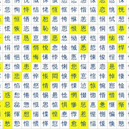
怰
怱
怲
怳
怴
怵
怶
怷
怸
怹
怺
总
怼
怽
恀
恁
恂
恃
恄
恅
恆
恇
恈
恉
恊
恋
恌
恍
恐
恑
恒
恓
恔
恕
恖
恗
恘
恙
恚
恛
恜
恝
恠
恡
恢
恣
恤
恥
恦
恧
恨
恩
恪
恫
恬
恭
恰
恱
恲
恳
恴
恵
恶
恷
恸
恹
恺
恻
恼
恽
悀
悁
悂
悃
悄
悅
悆
悇
悈
悉
悊
悋
悌
悍
悐
悑
悒
悓
悔
悕
悖
悗
悘
悙
悚
悛
悜
悝
悠
悡
悢
患
悤
悥
悦
悧
您
悩
悪
悫
悬
悭
悰
悱
悲
悳
悴
悵
悶
悷
悸
悹
悺
悻
悼
悽
惀
惁
惂
惃
惄
情
惆
惇
惈
惉
惊
惋
惌
惍
惐
惑
惒
惓
惔
惕
惖
惗
惘
惙
惚
惛
惜
惝
惠
惡
惢
惣
惤
惥
惦
惧
惨
惩
惪
惫
惬
惭
惰
惱
惲
想
惴
惵
惶
惷
惸
惹
惺
惻
惼
惽
愀
愁
愂
愃
愄
愅
愆
愇
愈
愉
愊
愋
愌
愍