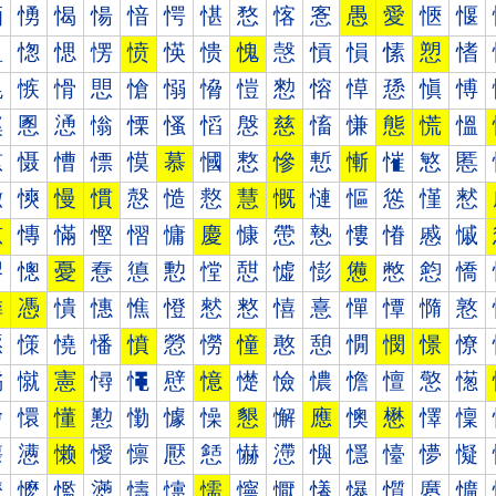
愐
愑
愒
愓
愔
愕
愖
愗
愘
愙
愚
愛
愜
愝
愠
愡
愢
愣
愤
愥
愦
愧
愨
愩
愪
愫
愬
愭
愰
愱
愲
愳
愴
愵
愶
愷
愸
愹
愺
愻
愼
愽
慀
慁
慂
慃
慄
慅
慆
慇
慈
慉
慊
態
慌
慍
慐
慑
慒
慓
慔
慕
慖
慗
慘
慙
慚
慛
慜
慝
慠
慡
慢
慣
慤
慥
慦
慧
慨
慩
慪
慫
慬
慭
慰
慱
慲
慳
慴
慵
慶
慷
慸
慹
慺
慻
慼
慽
憀
憁
憂
憃
憄
憅
憆
憇
憈
憉
憊
憋
憌
憍
憐
憑
憒
憓
憔
憕
憖
憗
憘
憙
憚
憛
憜
憝
憠
憡
憢
憣
憤
憥
憦
憧
憨
憩
憪
憫
憬
憭
憰
憱
憲
憳
憴
憵
憶
憷
憸
憹
憺
憻
憼
憽
懀
懁
懂
懃
懄
懅
懆
懇
懈
應
懊
懋
懌
懍
懐
懑
懒
懓
懔
懕
懖
懗
懘
懙
懚
懛
懜
懝
懠
懡
懢
懣
懤
懥
懦
懧
懨
懩
懪
懫
懬
懭