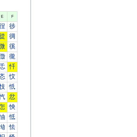
E
F
徎
徏
從
徟
微
徯
徾
徿
忎
忏
忞
忟
忮
忯
忾
忿
怎
怏
怞
怟
怮
怯