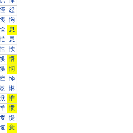
怾
怿
恎
恏
恞
恟
恮
息
恾
恿
悎
悏
悞
悟
悮
悯
悾
悿
惎
惏
惞
惟
惮
惯
惾
惿
愎
意