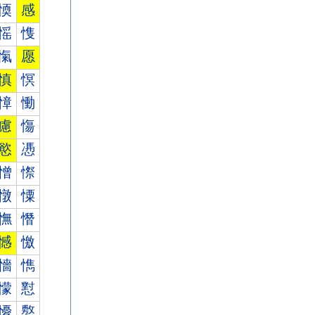
愞
感
愮
愯
愾
愿
慎
慏
慞
慟
慮
慯
慾
慿
憎
憏
憞
憟
憮
憯
憾
憿
懎
懏
懞
懟
懮
懯