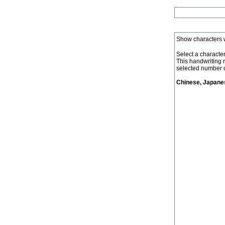
Show characters 
Select a character 
This handwriting 
selected number o
Chinese, Japanes