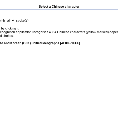
Select a Chinese character
with
stroke(s).
by clicking it.
recognition application recognises 4354 Chinese characters (yellow marked) depe
f strokes.
e and Korean (CJK) unified ideographs [4E00 - 9FFF]