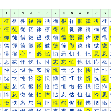
1
2
3
4
5
6
7
8
9
A
B
C
D
往
征
徂
徃
径
待
徆
徇
很
徉
徊
律
後
徍
徐
徑
徒
従
徔
徕
徖
得
徘
徙
徚
徛
徜
徝
徠
御
徢
徣
徤
徥
徦
徧
徨
復
循
徫
徬
徭
徰
徱
徲
徳
徴
徵
徶
德
徸
徹
徺
徻
徼
徽
忀
忁
忂
心
忄
必
忆
忇
忈
忉
忊
忋
忌
忍
忐
忑
忒
忓
忔
忕
忖
志
忘
忙
忚
忛
応
忝
忠
忡
忢
忣
忤
忥
忦
忧
忨
忩
忪
快
忬
忭
忰
忱
忲
忳
忴
念
忶
忷
忸
忹
忺
忻
忼
忽
怀
态
怂
怃
怄
怅
怆
怇
怈
怉
怊
怋
怌
怍
怐
怑
怒
怓
怔
怕
怖
怗
怘
怙
怚
怛
怜
思
怠
怡
怢
怣
怤
急
怦
性
怨
怩
怪
怫
怬
怭