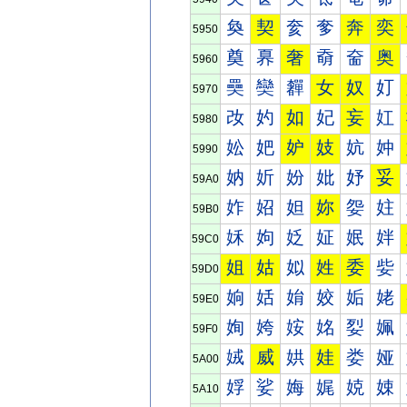
奐
契
奒
奓
奔
奕
5950
奠
奡
奢
奣
奤
奥
5960
奰
奱
奲
女
奴
奵
5970
妀
妁
如
妃
妄
妅
5980
妐
妑
妒
妓
妔
妕
5990
妠
妡
妢
妣
妤
妥
59A0
妰
妱
妲
妳
妴
妵
59B0
姀
姁
姂
姃
姄
姅
59C0
姐
姑
姒
姓
委
姕
59D0
姠
姡
姢
姣
姤
姥
59E0
姰
姱
姲
姳
姴
姵
59F0
娀
威
娂
娃
娄
娅
5A00
娐
娑
娒
娓
娔
娕
5A10