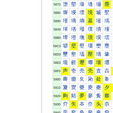
塰
塱
塲
塳
塴
塵
5870
墀
墁
墂
境
墄
墅
5880
墐
墑
墒
墓
墔
墕
5890
墠
墡
墢
墣
墤
墥
58A0
墰
墱
墲
墳
墴
墵
58B0
壀
壁
壂
壃
壄
壅
58C0
壐
壑
壒
壓
壔
壕
58D0
壠
壡
壢
壣
壤
壥
58E0
声
壱
売
壳
壴
壵
58F0
夀
夁
夂
夃
处
夅
5900
夐
夑
夒
夓
夔
夕
5910
夠
夡
夢
夣
夤
夥
5920
夰
失
夲
夳
头
夵
5930
奀
奁
奂
奃
奄
奅
5940