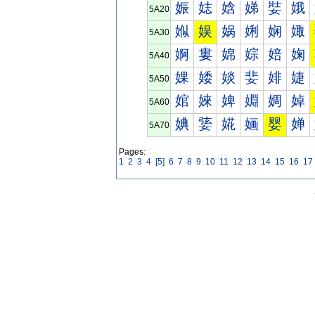
娠
娡
娢
娣
娤
娥
5A20
娰
娱
娲
娳
娴
娵
5A30
婀
婁
婂
婃
婄
婅
5A40
婐
婑
婒
婓
婔
婕
5A50
婠
婡
婢
婣
婤
婥
5A60
婰
婱
婲
婳
婴
婵
5A70
Pages:
1
2
3
4
[5]
6
7
8
9
10
11
12
13
14
15
16
17