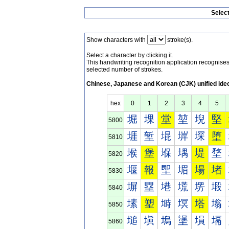
Selec
Show characters with
stroke(s).
Select a character by clicking it.
This handwriting recognition application recognis
selected number of strokes.
Chinese, Japanese and Korean (CJK) unified ide
hex
0
1
2
3
4
5
堀
堁
堂
堃
堄
堅
5800
堐
堑
堒
堓
堔
堕
5810
堠
堡
堢
堣
堤
堥
5820
堰
報
堲
堳
場
堵
5830
塀
塁
塂
塃
塄
塅
5840
塐
塑
塒
塓
塔
塕
5850
塠
塡
塢
塣
塤
塥
5860