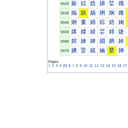
娠
娡
娢
娣
娤
娥
5A20
娰
娱
娲
娳
娴
娵
5A30
婀
婁
婂
婃
婄
婅
5A40
婐
婑
婒
婓
婔
婕
5A50
婠
婡
婢
婣
婤
婥
5A60
婰
婱
婲
婳
婴
婵
5A70
Pages:
1
2
3
4
[5]
6
7
8
9
10
11
12
13
14
15
16
17