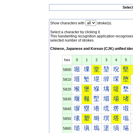
Selec
Show characters with
stroke(s).
Select a character by clicking it.
This handwriting recognition application recognis
selected number of strokes.
Chinese, Japanese and Korean (CJK) unified ide
hex
0
1
2
3
4
5
堀
堁
堂
堃
堄
堅
5800
堐
堑
堒
堓
堔
堕
5810
堠
堡
堢
堣
堤
堥
5820
堰
報
堲
堳
場
堵
5830
塀
塁
塂
塃
塄
塅
5840
塐
塑
塒
塓
塔
塕
5850
塠
塡
塢
塣
塤
塥
5860