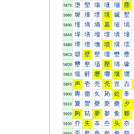
塰
塱
塲
塳
塴
塵
5870
墀
墁
墂
境
墄
墅
5880
墐
墑
墒
墓
墔
墕
5890
墠
墡
墢
墣
墤
墥
58A0
墰
墱
墲
墳
墴
墵
58B0
壀
壁
壂
壃
壄
壅
58C0
壐
壑
壒
壓
壔
壕
58D0
壠
壡
壢
壣
壤
壥
58E0
声
壱
売
壳
壴
壵
58F0
夀
夁
夂
夃
处
夅
5900
夐
夑
夒
夓
夔
夕
5910
夠
夡
夢
夣
夤
夥
5920
夰
失
夲
夳
头
夵
5930
奀
奁
奂
奃
奄
奅
5940