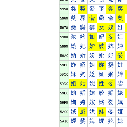
奐
契
奒
奓
奔
奕
5950
奠
奡
奢
奣
奤
奥
5960
奰
奱
奲
女
奴
奵
5970
妀
妁
如
妃
妄
妅
5980
妐
妑
妒
妓
妔
妕
5990
妠
妡
妢
妣
妤
妥
59A0
妰
妱
妲
妳
妴
妵
59B0
姀
姁
姂
姃
姄
姅
59C0
姐
姑
姒
姓
委
姕
59D0
姠
姡
姢
姣
姤
姥
59E0
姰
姱
姲
姳
姴
姵
59F0
娀
威
娂
娃
娄
娅
5A00
娐
娑
娒
娓
娔
娕
5A10