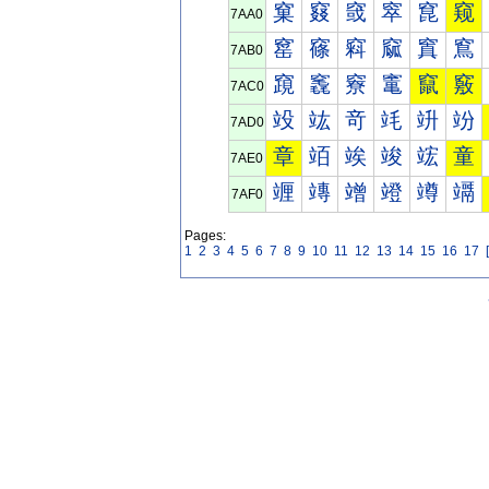
窠
窡
窢
窣
窤
窥
7AA0
窰
窱
窲
窳
窴
窵
7AB0
竀
竁
竂
竃
竄
竅
7AC0
竐
竑
竒
竓
竔
竕
7AD0
章
竡
竢
竣
竤
童
7AE0
竰
竱
竲
竳
竴
竵
7AF0
Pages:
1
2
3
4
5
6
7
8
9
10
11
12
13
14
15
16
17