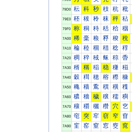
秐
科
秒
秓
秔
秕
79D0
秠
秡
秢
秣
秤
秥
79E0
称
秱
秲
秳
秴
秵
79F0
稀
稁
稂
稃
稄
稅
7A00
稐
稑
稒
稓
稔
稕
7A10
稠
稡
稢
稣
稤
稥
7A20
稰
稱
稲
稳
稴
稵
7A30
穀
穁
穂
穃
穄
穅
7A40
穐
穑
穒
穓
穔
穕
7A50
穠
穡
穢
穣
穤
穥
7A60
穰
穱
穲
穳
穴
穵
7A70
窀
突
窂
窃
窄
窅
7A80
窐
窑
窒
窓
窔
窕
7A90