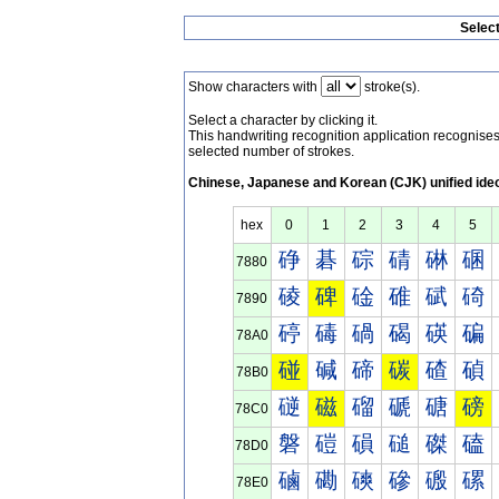
Selec
Show characters with
stroke(s).
Select a character by clicking it.
This handwriting recognition application recognis
selected number of strokes.
Chinese, Japanese and Korean (CJK) unified ide
hex
0
1
2
3
4
5
碀
碁
碂
碃
碄
碅
7880
碐
碑
碒
碓
碔
碕
7890
碠
碡
碢
碣
碤
碥
78A0
碰
碱
碲
碳
碴
碵
78B0
磀
磁
磂
磃
磄
磅
78C0
磐
磑
磒
磓
磔
磕
78D0
磠
磡
磢
磣
磤
磥
78E0