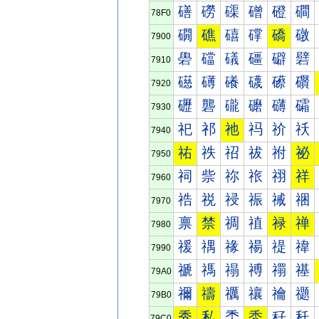
磰
磱
磲
磳
磴
磵
78F0
礀
礁
礂
礃
礄
礅
7900
礐
礑
礒
礓
礔
礕
7910
礠
礡
礢
礣
礤
礥
7920
礰
礱
礲
礳
礴
礵
7930
祀
祁
祂
祃
祄
祅
7940
祐
祑
祒
祓
祔
祕
7950
祠
祡
祢
祣
祤
祥
7960
祰
祱
祲
祳
祴
祵
7970
禀
禁
禂
禃
禄
禅
7980
禐
禑
禒
禓
禔
禕
7990
禠
禡
禢
禣
禤
禥
79A0
禰
禱
禲
禳
禴
禵
79B0
秀
私
秂
秃
秄
秅
79C0