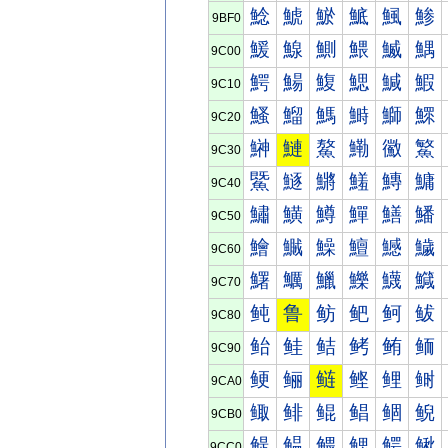
鯰
鯱
鯲
鯳
鯴
鯵
9BF0
鰀
鰁
鰂
鰃
鰄
鰅
9C00
鰐
鰑
鰒
鰓
鰔
鰕
9C10
鰠
鰡
鰢
鰣
鰤
鰥
9C20
鰰
鰱
鰲
鰳
鰴
鰵
9C30
鱀
鱁
鱂
鱃
鱄
鱅
9C40
鱐
鱑
鱒
鱓
鱔
鱕
9C50
鱠
鱡
鱢
鱣
鱤
鱥
9C60
鱰
鱱
鱲
鱳
鱴
鱵
9C70
鲀
鲁
鲂
鲃
鲄
鲅
9C80
鲐
鲑
鲒
鲓
鲔
鲕
9C90
鲠
鲡
鲢
鲣
鲤
鲥
9CA0
鲰
鲱
鲲
鲳
鲴
鲵
9CB0
鳀
鳁
鳂
鳃
鳄
鳅
9CC0