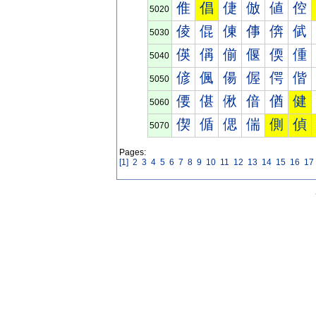
倠
倡
倢
倣
値
倥
5020
倰
倱
倲
倳
倴
倵
5030
偀
偁
偂
偃
偄
偅
5040
偐
偑
偒
偓
偔
偕
5050
偠
偡
偢
偣
偤
健
5060
偰
偱
偲
偳
側
偵
5070
Pages:
[1]
2
3
4
5
6
7
8
9
10
11
12
13
14
15
16
17