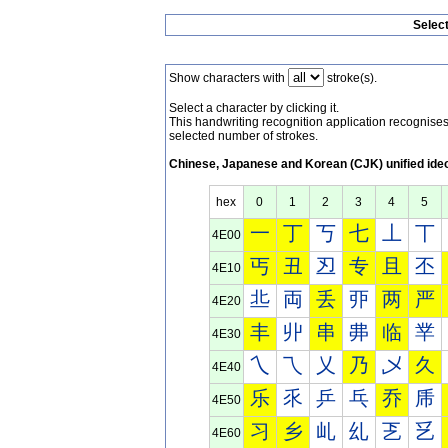
Selec
Show characters with
stroke(s).
Select a character by clicking it.
This handwriting recognition application recognis
selected number of strokes.
Chinese, Japanese and Korean (CJK) unified ide
hex
0
1
2
3
4
5
一
丁
丂
七
丄
丅
4E00
丐
丑
丒
专
且
丕
4E10
丠
両
丢
丣
两
严
4E20
丰
丱
串
丳
临
丵
4E30
乀
乁
乂
乃
乄
久
4E40
乐
乑
乒
乓
乔
乕
4E50
习
乡
乢
乣
乤
乥
4E60