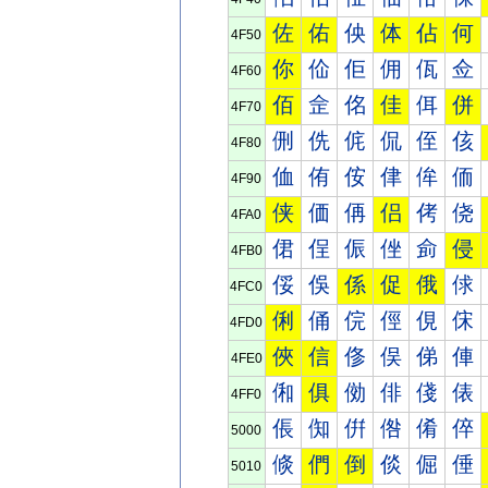
佐
佑
佒
体
佔
何
4F50
你
佡
佢
佣
佤
佥
4F60
佰
佱
佲
佳
佴
併
4F70
侀
侁
侂
侃
侄
侅
4F80
侐
侑
侒
侓
侔
侕
4F90
侠
価
侢
侣
侤
侥
4FA0
侰
侱
侲
侳
侴
侵
4FB0
俀
俁
係
促
俄
俅
4FC0
俐
俑
俒
俓
俔
俕
4FD0
俠
信
俢
俣
俤
俥
4FE0
俰
俱
俲
俳
俴
俵
4FF0
倀
倁
倂
倃
倄
倅
5000
倐
們
倒
倓
倔
倕
5010