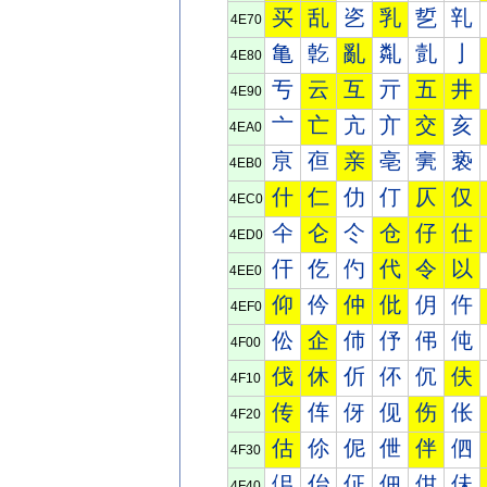
买
乱
乲
乳
乴
乵
4E70
亀
亁
亂
亃
亄
亅
4E80
亐
云
互
亓
五
井
4E90
亠
亡
亢
亣
交
亥
4EA0
亰
亱
亲
亳
亴
亵
4EB0
什
仁
仂
仃
仄
仅
4EC0
仐
仑
仒
仓
仔
仕
4ED0
仠
仡
仢
代
令
以
4EE0
仰
仱
仲
仳
仴
仵
4EF0
伀
企
伂
伃
伄
伅
4F00
伐
休
伒
伓
伔
伕
4F10
传
伡
伢
伣
伤
伥
4F20
估
伱
伲
伳
伴
伵
4F30
佀
佁
佂
佃
佄
佅
4F40