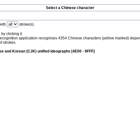
Select a Chinese character
with
stroke(s).
by clicking it.
recognition application recognises 4354 Chinese characters (yellow marked) depe
f strokes.
e and Korean (CJK) unified ideographs [4E00 - 9FFF]