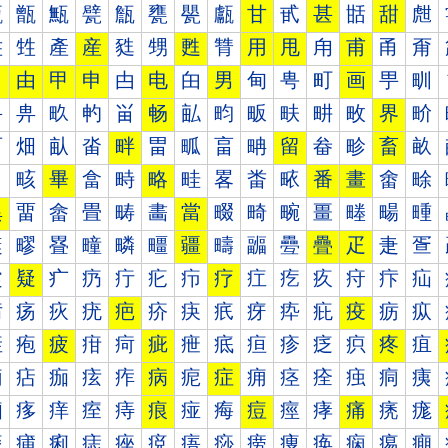
甐
甑
甒
甓
甔
甕
甖
甗
甘
甙
甚
甛
甜
甝
甠
甡
產
産
甤
甥
甦
甧
用
甩
甪
甫
甬
甭
田
由
甲
申
甴
电
甶
男
甸
甹
町
画
甼
甽
畀
畁
畂
畃
畄
畅
畆
畇
畈
畉
畊
畋
界
畍
畐
畑
畒
畓
畔
畕
畖
畗
畘
留
畚
畛
畜
畝
畠
畡
畢
畣
畤
略
畦
畧
畨
畩
番
畫
畬
畭
異
畱
畲
畳
畴
畵
當
畷
畸
畹
畺
畻
畼
畽
疀
疁
疂
疃
疄
疅
疆
疇
疈
疉
疊
疋
疌
疍
疐
疑
疒
疓
疔
疕
疖
疗
疘
疙
疚
疛
疜
疝
疠
疡
疢
疣
疤
疥
疦
疧
疨
疩
疪
疫
疬
疭
疰
疱
疲
疳
疴
疵
疶
疷
疸
疹
疺
疻
疼
疽
痀
痁
痂
痃
痄
病
痆
症
痈
痉
痊
痋
痌
痍
痐
痑
痒
痓
痔
痕
痖
痗
痘
痙
痚
痛
痜
痝
痠
痡
痢
痣
痤
痥
痦
痧
痨
痩
痪
痫
痬
痭