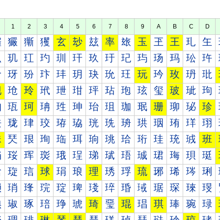
1
2
3
4
5
6
7
8
9
A
B
C
D
玀
玁
玂
玃
玄
玅
玆
率
玈
玉
玊
王
玌
玍
玐
玑
玒
玓
玔
玕
玖
玗
玘
玙
玚
玛
玜
玝
玠
玡
玢
玣
玤
玥
玦
玧
玨
玩
玪
玫
玬
玭
现
玱
玲
玳
玴
玵
玶
玷
玸
玹
玺
玻
玼
玽
珀
珁
珂
珃
珄
珅
珆
珇
珈
珉
珊
珋
珌
珍
珐
珑
珒
珓
珔
珕
珖
珗
珘
珙
珚
珛
珜
珝
珠
珡
珢
珣
珤
珥
珦
珧
珨
珩
珪
珫
珬
班
珰
珱
珲
珳
珴
珵
珶
珷
珸
珹
珺
珻
珼
珽
琀
琁
琂
球
琄
琅
理
琇
琈
琉
琊
琋
琌
琍
琐
琑
琒
琓
琔
琕
琖
琗
琘
琙
琚
琛
琜
琝
琠
琡
琢
琣
琤
琥
琦
琧
琨
琩
琪
琫
琬
琭