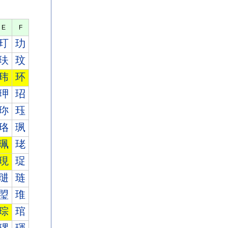
E
F
玎
玏
玞
玟
玮
环
玾
玿
珎
珏
珞
珟
珮
珯
現
珿
琎
琏
琞
琟
琮
琯