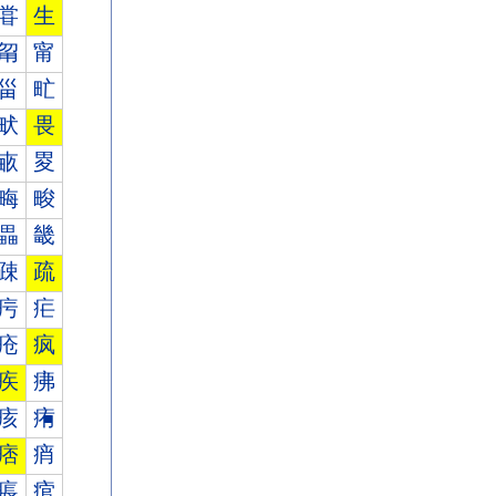
甞
生
甮
甯
甾
甿
畎
畏
畞
畟
畮
畯
畾
畿
疎
疏
疞
疟
疮
疯
疾
疿
痎
痏
痞
痟
痮
痯