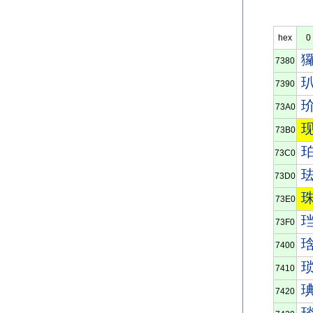
hex
0
7380
7390
73A0
73B0
73C0
73D0
73E0
73F0
7400
7410
7420