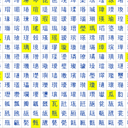
琰
琱
琲
琳
琴
琵
琶
琷
琸
琹
琺
琻
琼
琽
瑀
瑁
瑂
瑃
瑄
瑅
瑆
瑇
瑈
瑉
瑊
瑋
瑌
瑍
瑐
瑑
瑒
瑓
瑔
瑕
瑖
瑗
瑘
瑙
瑚
瑛
瑜
瑝
瑠
瑡
瑢
瑣
瑤
瑥
瑦
瑧
瑨
瑩
瑪
瑫
瑬
瑭
瑰
瑱
瑲
瑳
瑴
瑵
瑶
瑷
瑸
瑹
瑺
瑻
瑼
瑽
璀
璁
璂
璃
璄
璅
璆
璇
璈
璉
璊
璋
璌
璍
璐
璑
璒
璓
璔
璕
璖
璗
璘
璙
璚
璛
璜
璝
璠
璡
璢
璣
璤
璥
璦
璧
璨
璩
璪
璫
璬
璭
環
璱
璲
璳
璴
璵
璶
璷
璸
璹
璺
璻
璼
璽
瓀
瓁
瓂
瓃
瓄
瓅
瓆
瓇
瓈
瓉
瓊
瓋
瓌
瓍
瓐
瓑
瓒
瓓
瓔
瓕
瓖
瓗
瓘
瓙
瓚
瓛
瓜
瓝
瓠
瓡
瓢
瓣
瓤
瓥
瓦
瓧
瓨
瓩
瓪
瓫
瓬
瓭
瓰
瓱
瓲
瓳
瓴
瓵
瓶
瓷
瓸
瓹
瓺
瓻
瓼
瓽
甀
甁
甂
甃
甄
甅
甆
甇
甈
甉
甊
甋
甌
甍