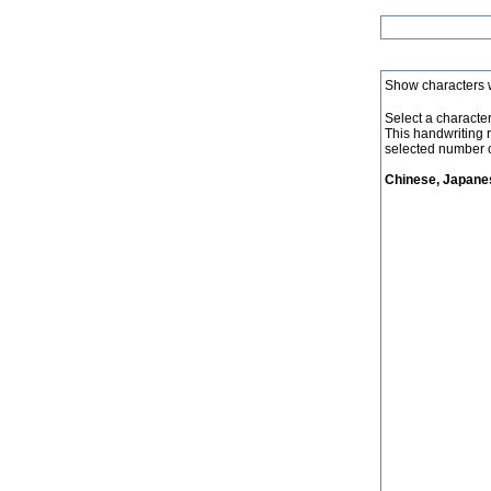
Show characters 
Select a character 
This handwriting 
selected number o
Chinese, Japanes