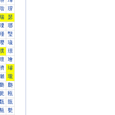
琾
琿
瑎
瑏
瑞
瑟
瑮
瑯
瑾
瑿
璎
璏
璞
璟
璮
璯
璾
璿
瓎
瓏
瓞
瓟
瓮
瓯
瓾
瓿
甎
甏