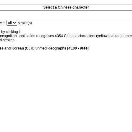
Select a Chinese character
with
stroke(s).
by clicking it.
recognition application recognises 4354 Chinese characters (yellow marked) depe
f strokes.
e and Korean (CJK) unified ideographs [4E00 - 9FFF]