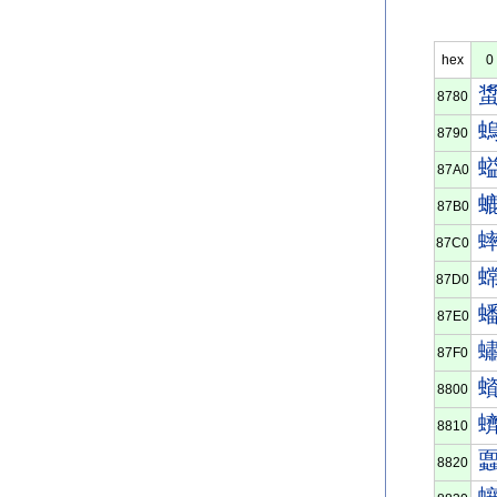
hex
0
8780
8790
87A0
87B0
87C0
87D0
87E0
87F0
8800
8810
8820