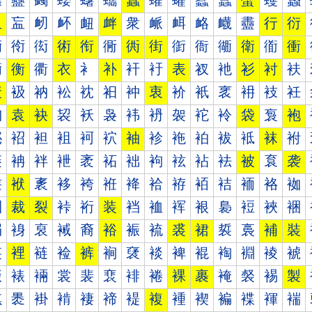
蠰
蠱
蠲
蠳
蠴
蠵
蠶
蠷
蠸
蠹
蠺
蠻
蠼
蠽
血
衁
衂
衃
衄
衅
衆
衇
衈
衉
衊
衋
行
衍
衐
衑
衒
術
衔
衕
衖
街
衘
衙
衚
衛
衜
衝
衠
衡
衢
衣
衤
补
衦
衧
表
衩
衪
衫
衬
衭
衰
衱
衲
衳
衴
衵
衶
衷
衸
衹
衺
衻
衼
衽
袀
袁
袂
袃
袄
袅
袆
袇
袈
袉
袊
袋
袌
袍
袐
袑
袒
袓
袔
袕
袖
袗
袘
袙
袚
袛
袜
袝
袠
袡
袢
袣
袤
袥
袦
袧
袨
袩
袪
被
袬
袭
袰
袱
袲
袳
袴
袵
袶
袷
袸
袹
袺
袻
袼
袽
裀
裁
裂
裃
裄
装
裆
裇
裈
裉
裊
裋
裌
裍
裐
裑
裒
裓
裔
裕
裖
裗
裘
裙
裚
裛
補
裝
裠
裡
裢
裣
裤
裥
裦
裧
裨
裩
裪
裫
裬
裭
裰
裱
裲
裳
裴
裵
裶
裷
裸
裹
裺
裻
裼
製
褀
褁
褂
褃
褄
褅
褆
複
褈
褉
褊
褋
褌
褍