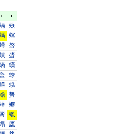
E
F
螎
螏
螞
螟
螮
螯
螾
螿
蟎
蟏
蟞
蟟
蟮
蟯
蟾
蟿
蠎
蠏
蠞
蠟
蠮
蠯