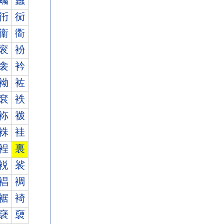
蠾
蠿
衎
衏
衞
衟
衮
衯
衾
衿
袎
袏
袞
袟
袮
袯
袾
袿
裎
裏
裞
裟
裮
裯
裾
裿
褎
褏