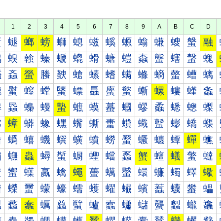
1
2
3
4
5
6
7
8
9
A
B
C
D
螀
螁
螂
螃
螄
螅
螆
螇
螈
螉
螊
螋
螌
融
螐
螑
螒
螓
螔
螕
螖
螗
螘
螙
螚
螛
螜
螝
螠
螡
螢
螣
螤
螥
螦
螧
螨
螩
螪
螫
螬
螭
螰
螱
螲
螳
螴
螵
螶
螷
螸
螹
螺
螻
螼
螽
蟀
蟁
蟂
蟃
蟄
蟅
蟆
蟇
蟈
蟉
蟊
蟋
蟌
蟍
蟐
蟑
蟒
蟓
蟔
蟕
蟖
蟗
蟘
蟙
蟚
蟛
蟜
蟝
蟠
蟡
蟢
蟣
蟤
蟥
蟦
蟧
蟨
蟩
蟪
蟫
蟬
蟭
蟰
蟱
蟲
蟳
蟴
蟵
蟶
蟷
蟸
蟹
蟺
蟻
蟼
蟽
蠀
蠁
蠂
蠃
蠄
蠅
蠆
蠇
蠈
蠉
蠊
蠋
蠌
蠍
蠐
蠑
蠒
蠓
蠔
蠕
蠖
蠗
蠘
蠙
蠚
蠛
蠜
蠝
蠠
蠡
蠢
蠣
蠤
蠥
蠦
蠧
蠨
蠩
蠪
蠫
蠬
蠭