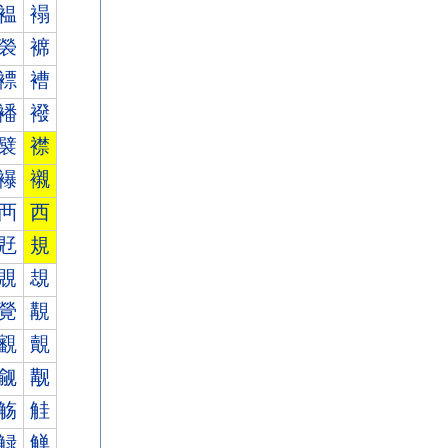
褞
褟
褮
褯
褾
褿
襎
襏
襞
襟
襮
襯
襾
西
覎
規
覞
覟
覮
覯
覾
覿
觎
觏
觞
觟
觮
觯