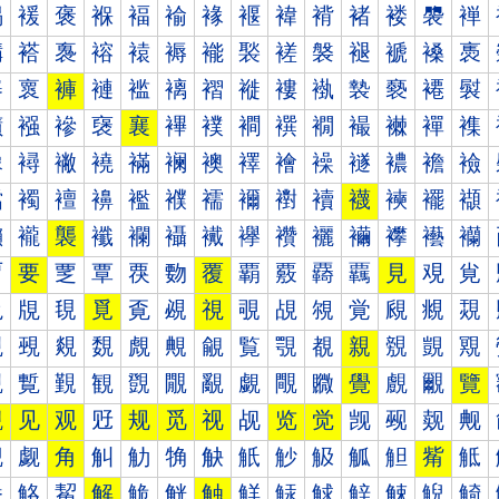
褐
褑
褒
褓
褔
褕
褖
褗
褘
褙
褚
褛
褜
褝
褠
褡
褢
褣
褤
褥
褦
褧
褨
褩
褪
褫
褬
褭
褰
褱
褲
褳
褴
褵
褶
褷
褸
褹
褺
褻
褼
褽
襀
襁
襂
襃
襄
襅
襆
襇
襈
襉
襊
襋
襌
襍
襐
襑
襒
襓
襔
襕
襖
襗
襘
襙
襚
襛
襜
襝
襠
襡
襢
襣
襤
襥
襦
襧
襨
襩
襪
襫
襬
襭
襰
襱
襲
襳
襴
襵
襶
襷
襸
襹
襺
襻
襼
襽
覀
要
覂
覃
覄
覅
覆
覇
覈
覉
覊
見
覌
覍
覐
覑
覒
覓
覔
覕
視
覗
覘
覙
覚
覛
覜
覝
覠
覡
覢
覣
覤
覥
覦
覧
覨
覩
親
覫
覬
覭
覰
覱
覲
観
覴
覵
覶
覷
覸
覹
覺
覻
覼
覽
觀
见
观
觃
规
觅
视
觇
览
觉
觊
觋
觌
觍
觐
觑
角
觓
觔
觕
觖
觗
觘
觙
觚
觛
觜
觝
觠
觡
觢
解
觤
觥
触
觧
觨
觩
觪
觫
觬
觭