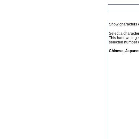
Show characters 
Select a character 
This handwriting 
selected number o
Chinese, Japanes