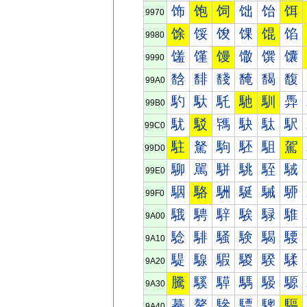
饰
饱
饲
饳
饴
饵
9970
馀
馁
馂
馃
馄
馅
9980
馐
馑
馒
馓
馔
馕
9990
馠
馡
馢
馣
馤
馥
99A0
馰
馱
馲
馳
馴
馵
99B0
駀
駁
駂
駃
駄
駅
99C0
駐
駑
駒
駓
駔
駕
99D0
駠
駡
駢
駣
駤
駥
99E0
駰
駱
駲
駳
駴
駵
99F0
騀
騁
騂
騃
騄
騅
9A00
騐
騑
騒
験
騔
騕
9A10
騠
騡
騢
騣
騤
騥
9A20
騰
騱
騲
騳
騴
騵
9A30
驀
驁
驂
驃
驄
驅
9A40