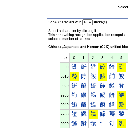
Selec
Show characters with
stroke(s).
Select a character by clicking it.
This handwriting recognition application recognis
selected number of strokes.
Chinese, Japanese and Korean (CJK) unified ide
hex
0
1
2
3
4
5
餀
餁
餂
餃
餄
餅
9900
餐
餑
餒
餓
餔
餕
9910
餠
餡
餢
餣
餤
餥
9920
餰
餱
餲
餳
餴
餵
9930
饀
饁
饂
饃
饄
饅
9940
饐
饑
饒
饓
饔
饕
9950
饠
饡
饢
饣
饤
饥
9960