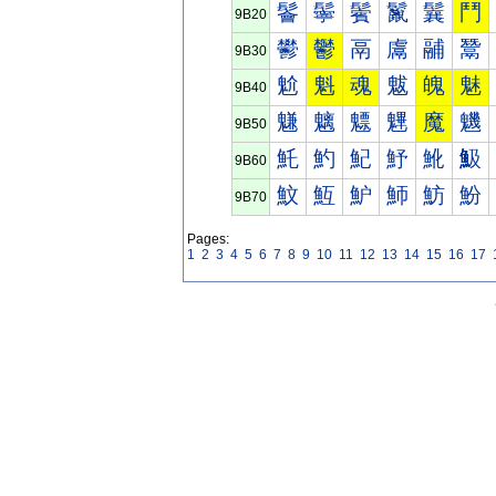
鬠
鬡
鬢
鬣
鬤
鬥
9B20
鬰
鬱
鬲
鬳
鬴
鬵
9B30
魀
魁
魂
魃
魄
魅
9B40
魐
魑
魒
魓
魔
魕
9B50
魠
魡
魢
魣
魤
魥
9B60
魰
魱
魲
魳
魴
魵
9B70
Pages:
1
2
3
4
5
6
7
8
9
10
11
12
13
14
15
16
17