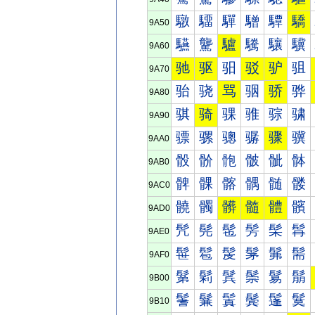
驐
驑
驒
驓
驔
驕
9A50
驠
驡
驢
驣
驤
驥
9A60
驰
驱
驲
驳
驴
驵
9A70
骀
骁
骂
骃
骄
骅
9A80
骐
骑
骒
骓
骔
骕
9A90
骠
骡
骢
骣
骤
骥
9AA0
骰
骱
骲
骳
骴
骵
9AB0
髀
髁
髂
髃
髄
髅
9AC0
髐
髑
髒
髓
體
髕
9AD0
髠
髡
髢
髣
髤
髥
9AE0
髰
髱
髲
髳
髴
髵
9AF0
鬀
鬁
鬂
鬃
鬄
鬅
9B00
鬐
鬑
鬒
鬓
鬔
鬕
9B10