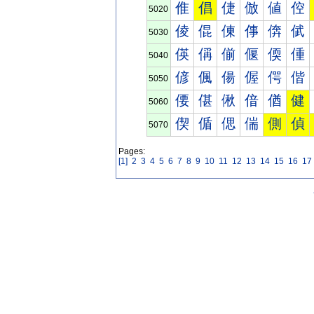
倠
倡
倢
倣
値
倥
5020
倰
倱
倲
倳
倴
倵
5030
偀
偁
偂
偃
偄
偅
5040
偐
偑
偒
偓
偔
偕
5050
偠
偡
偢
偣
偤
健
5060
偰
偱
偲
偳
側
偵
5070
Pages:
[1]
2
3
4
5
6
7
8
9
10
11
12
13
14
15
16
17