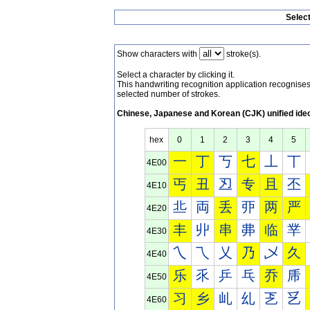
Selec
Show characters with
stroke(s).
Select a character by clicking it.
This handwriting recognition application recognis
selected number of strokes.
Chinese, Japanese and Korean (CJK) unified ide
hex
0
1
2
3
4
5
一
丁
丂
七
丄
丅
4E00
丐
丑
丒
专
且
丕
4E10
丠
両
丢
丣
两
严
4E20
丰
丱
串
丳
临
丵
4E30
乀
乁
乂
乃
乄
久
4E40
乐
乑
乒
乓
乔
乕
4E50
习
乡
乢
乣
乤
乥
4E60