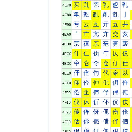
买
乱
乲
乳
乴
乵
4E70
亀
亁
亂
亃
亄
亅
4E80
亐
云
互
亓
五
井
4E90
亠
亡
亢
亣
交
亥
4EA0
亰
亱
亲
亳
亴
亵
4EB0
什
仁
仂
仃
仄
仅
4EC0
仐
仑
仒
仓
仔
仕
4ED0
仠
仡
仢
代
令
以
4EE0
仰
仱
仲
仳
仴
仵
4EF0
伀
企
伂
伃
伄
伅
4F00
伐
休
伒
伓
伔
伕
4F10
传
伡
伢
伣
伤
伥
4F20
估
伱
伲
伳
伴
伵
4F30
佀
佁
佂
佃
佄
佅
4F40