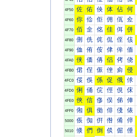
佐
佑
佒
体
佔
何
4F50
你
佡
佢
佣
佤
佥
4F60
佰
佱
佲
佳
佴
併
4F70
侀
侁
侂
侃
侄
侅
4F80
侐
侑
侒
侓
侔
侕
4F90
侠
価
侢
侣
侤
侥
4FA0
侰
侱
侲
侳
侴
侵
4FB0
俀
俁
係
促
俄
俅
4FC0
俐
俑
俒
俓
俔
俕
4FD0
俠
信
俢
俣
俤
俥
4FE0
俰
俱
俲
俳
俴
俵
4FF0
倀
倁
倂
倃
倄
倅
5000
倐
們
倒
倓
倔
倕
5010