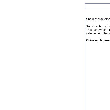
Show characters 
Select a character 
This handwriting 
selected number o
Chinese, Japanes