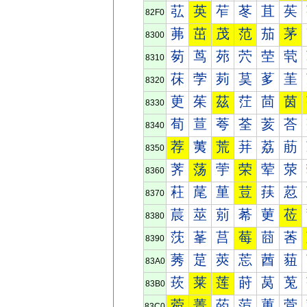
苰
英
苲
苳
苴
苵
82F0
茀
茁
茂
范
茄
茅
8300
茐
茑
茒
茓
茔
茕
8310
茠
茡
茢
茣
茤
茥
8320
茰
茱
茲
茳
茴
茵
8330
荀
荁
荂
荃
荄
荅
8340
荐
荑
荒
荓
荔
荕
8350
荠
荡
荢
荣
荤
荥
8360
荰
荱
荲
荳
荴
荵
8370
莀
莁
莂
莃
莄
莅
8380
莐
莑
莒
莓
莔
莕
8390
莠
莡
莢
莣
莤
莥
83A0
莰
莱
莲
莳
莴
莵
83B0
菀
菁
菂
菃
菄
菅
83C0