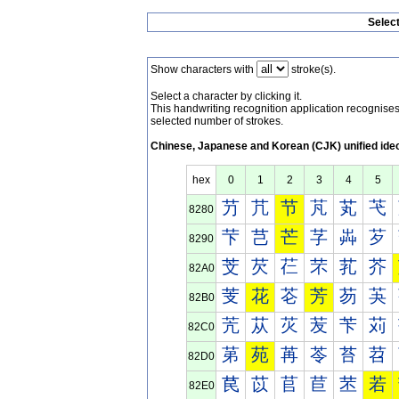
Selec
Show characters with
stroke(s).
Select a character by clicking it.
This handwriting recognition application recognis
selected number of strokes.
Chinese, Japanese and Korean (CJK) unified ide
hex
0
1
2
3
4
5
芀
芁
节
芃
芄
芅
8280
芐
芑
芒
芓
芔
芕
8290
芠
芡
芢
芣
芤
芥
82A0
芰
花
芲
芳
芴
芵
82B0
苀
苁
苂
苃
苄
苅
82C0
苐
苑
苒
苓
苔
苕
82D0
苠
苡
苢
苣
苤
若
82E0