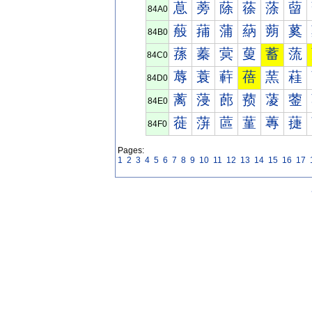
蒠
蒡
蒢
蒣
蒤
蒥
84A0
蒰
蒱
蒲
蒳
蒴
蒵
84B0
蓀
蓁
蓂
蓃
蓄
蓅
84C0
蓐
蓑
蓒
蓓
蓔
蓕
84D0
蓠
蓡
蓢
蓣
蓤
蓥
84E0
蓰
蓱
蓲
蓳
蓴
蓵
84F0
Pages:
1
2
3
4
5
6
7
8
9
10
11
12
13
14
15
16
17