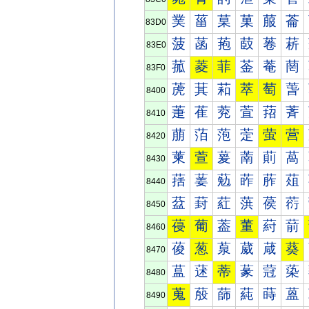
菐
菑
菒
菓
菔
菕
83D0
菠
菡
菢
菣
菤
菥
83E0
菰
菱
菲
菳
菴
菵
83F0
萀
萁
萂
萃
萄
萅
8400
萐
萑
萒
萓
萔
萕
8410
萠
萡
萢
萣
萤
营
8420
萰
萱
萲
萳
萴
萵
8430
葀
葁
葂
葃
葄
葅
8440
葐
葑
葒
葓
葔
葕
8450
葠
葡
葢
董
葤
葥
8460
葰
葱
葲
葳
葴
葵
8470
蒀
蒁
蒂
蒃
蒄
蒅
8480
蒐
蒑
蒒
蒓
蒔
蒕
8490