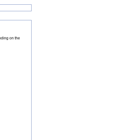
nding on the