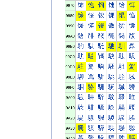
饰
饱
饲
饳
饴
饵
9970
馀
馁
馂
馃
馄
馅
9980
馐
馑
馒
馓
馔
馕
9990
馠
馡
馢
馣
馤
馥
99A0
馰
馱
馲
馳
馴
馵
99B0
駀
駁
駂
駃
駄
駅
99C0
駐
駑
駒
駓
駔
駕
99D0
駠
駡
駢
駣
駤
駥
99E0
駰
駱
駲
駳
駴
駵
99F0
騀
騁
騂
騃
騄
騅
9A00
騐
騑
騒
験
騔
騕
9A10
騠
騡
騢
騣
騤
騥
9A20
騰
騱
騲
騳
騴
騵
9A30
驀
驁
驂
驃
驄
驅
9A40