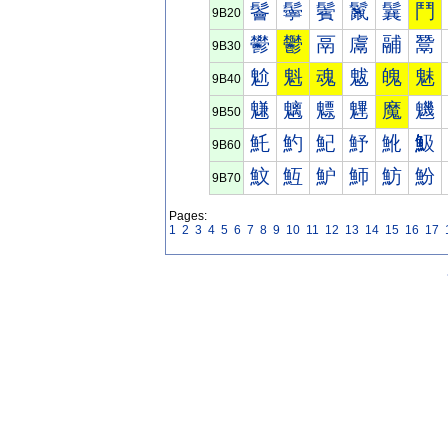
鬠
鬡
鬢
鬣
鬤
鬥
9B20
鬰
鬱
鬲
鬳
鬴
鬵
9B30
魀
魁
魂
魃
魄
魅
9B40
魐
魑
魒
魓
魔
魕
9B50
魠
魡
魢
魣
魤
魥
9B60
魰
魱
魲
魳
魴
魵
9B70
Pages:
1
2
3
4
5
6
7
8
9
10
11
12
13
14
15
16
17