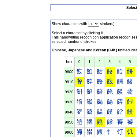
Selec
Show characters with
stroke(s).
Select a character by clicking it.
This handwriting recognition application recognis
selected number of strokes.
Chinese, Japanese and Korean (CJK) unified ide
hex
0
1
2
3
4
5
餀
餁
餂
餃
餄
餅
9900
餐
餑
餒
餓
餔
餕
9910
餠
餡
餢
餣
餤
餥
9920
餰
餱
餲
餳
餴
餵
9930
饀
饁
饂
饃
饄
饅
9940
饐
饑
饒
饓
饔
饕
9950
饠
饡
饢
饣
饤
饥
9960