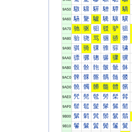
驐
驑
驒
驓
驔
驕
9A50
驠
驡
驢
驣
驤
驥
9A60
驰
驱
驲
驳
驴
驵
9A70
骀
骁
骂
骃
骄
骅
9A80
骐
骑
骒
骓
骔
骕
9A90
骠
骡
骢
骣
骤
骥
9AA0
骰
骱
骲
骳
骴
骵
9AB0
髀
髁
髂
髃
髄
髅
9AC0
髐
髑
髒
髓
體
髕
9AD0
髠
髡
髢
髣
髤
髥
9AE0
髰
髱
髲
髳
髴
髵
9AF0
鬀
鬁
鬂
鬃
鬄
鬅
9B00
鬐
鬑
鬒
鬓
鬔
鬕
9B10