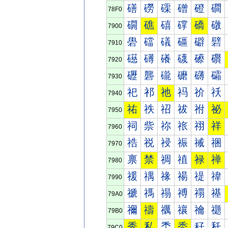
磰
磱
磲
磳
磴
磵
78F0
礀
礁
礂
礃
礄
礅
7900
礐
礑
礒
礓
礔
礕
7910
礠
礡
礢
礣
礤
礥
7920
礰
礱
礲
礳
礴
礵
7930
祀
祁
祂
祃
祄
祅
7940
祐
祑
祒
祓
祔
祕
7950
祠
祡
祢
祣
祤
祥
7960
祰
祱
祲
祳
祴
祵
7970
禀
禁
禂
禃
禄
禅
7980
禐
禑
禒
禓
禔
禕
7990
禠
禡
禢
禣
禤
禥
79A0
禰
禱
禲
禳
禴
禵
79B0
秀
私
秂
秃
秄
秅
79C0