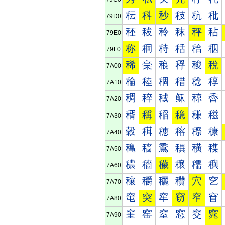
秐
科
秒
秓
秔
秕
79D0
秠
秡
秢
秣
秤
秥
79E0
称
秱
秲
秳
秴
秵
79F0
稀
稁
稂
稃
稄
稅
7A00
稐
稑
稒
稓
稔
稕
7A10
稠
稡
稢
稣
稤
稥
7A20
稰
稱
稲
稳
稴
稵
7A30
穀
穁
穂
穃
穄
穅
7A40
穐
穑
穒
穓
穔
穕
7A50
穠
穡
穢
穣
穤
穥
7A60
穰
穱
穲
穳
穴
穵
7A70
窀
突
窂
窃
窄
窅
7A80
窐
窑
窒
窓
窔
窕
7A90