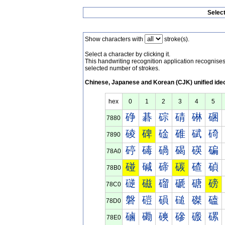
Selec
Show characters with
stroke(s).
Select a character by clicking it.
This handwriting recognition application recognis
selected number of strokes.
Chinese, Japanese and Korean (CJK) unified ide
hex
0
1
2
3
4
5
碀
碁
碂
碃
碄
碅
7880
碐
碑
碒
碓
碔
碕
7890
碠
碡
碢
碣
碤
碥
78A0
碰
碱
碲
碳
碴
碵
78B0
磀
磁
磂
磃
磄
磅
78C0
磐
磑
磒
磓
磔
磕
78D0
磠
磡
磢
磣
磤
磥
78E0