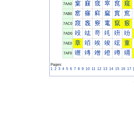
窠
窡
窢
窣
窤
窥
7AA0
窰
窱
窲
窳
窴
窵
7AB0
竀
竁
竂
竃
竄
竅
7AC0
竐
竑
竒
竓
竔
竕
7AD0
章
竡
竢
竣
竤
童
7AE0
竰
竱
竲
竳
竴
竵
7AF0
Pages:
1
2
3
4
5
6
7
8
9
10
11
12
13
14
15
16
17