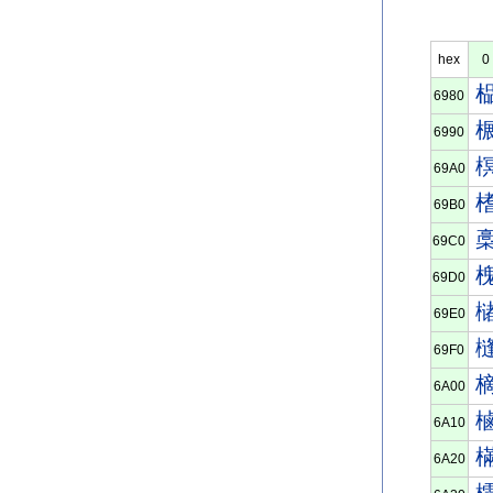
hex
0
6980
6990
69A0
69B0
69C0
69D0
69E0
69F0
6A00
6A10
6A20