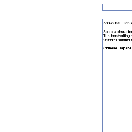
Show characters 
Select a character 
This handwriting 
selected number o
Chinese, Japanes