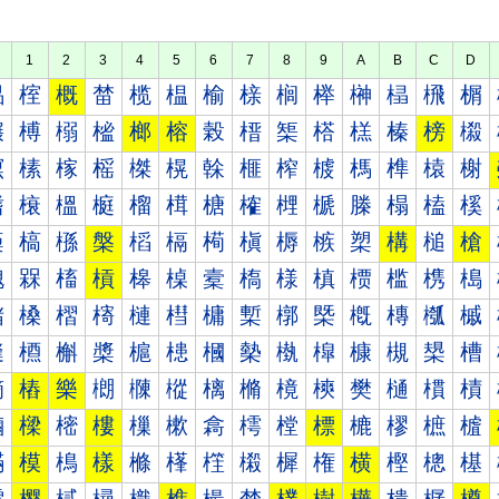
1
2
3
4
5
6
7
8
9
A
B
C
D
榀
榁
概
榃
榄
榅
榆
榇
榈
榉
榊
榋
榌
榍
榐
榑
榒
榓
榔
榕
榖
榗
榘
榙
榚
榛
榜
榝
榠
榡
榢
榣
榤
榥
榦
榧
榨
榩
榪
榫
榬
榭
榰
榱
榲
榳
榴
榵
榶
榷
榸
榹
榺
榻
榼
榽
槀
槁
槂
槃
槄
槅
槆
槇
槈
槉
槊
構
槌
槍
槐
槑
槒
槓
槔
槕
槖
槗
様
槙
槚
槛
槜
槝
槠
槡
槢
槣
槤
槥
槦
槧
槨
槩
槪
槫
槬
槭
槰
槱
槲
槳
槴
槵
槶
槷
槸
槹
槺
槻
槼
槽
樀
樁
樂
樃
樄
樅
樆
樇
樈
樉
樊
樋
樌
樍
樐
樑
樒
樓
樔
樕
樖
樗
樘
標
樚
樛
樜
樝
樠
模
樢
樣
樤
樥
樦
樧
樨
権
横
樫
樬
樭