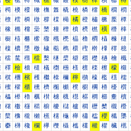
樰
樱
樲
樳
樴
樵
樶
樷
樸
樹
樺
樻
樼
樽
橀
橁
橂
橃
橄
橅
橆
橇
橈
橉
橊
橋
橌
橍
橐
橑
橒
橓
橔
橕
橖
橗
橘
橙
橚
橛
橜
橝
橠
橡
橢
橣
橤
橥
橦
橧
橨
橩
橪
橫
橬
橭
橰
橱
橲
橳
橴
橵
橶
橷
橸
橹
橺
橻
橼
橽
檀
檁
檂
檃
檄
檅
檆
檇
檈
檉
檊
檋
檌
檍
檐
檑
檒
檓
檔
檕
檖
檗
檘
檙
檚
檛
檜
檝
檠
檡
檢
檣
檤
檥
檦
檧
檨
檩
檪
檫
檬
檭
檰
檱
檲
檳
檴
檵
檶
檷
檸
檹
檺
檻
檼
檽
櫀
櫁
櫂
櫃
櫄
櫅
櫆
櫇
櫈
櫉
櫊
櫋
櫌
櫍
櫐
櫑
櫒
櫓
櫔
櫕
櫖
櫗
櫘
櫙
櫚
櫛
櫜
櫝
櫠
櫡
櫢
櫣
櫤
櫥
櫦
櫧
櫨
櫩
櫪
櫫
櫬
櫭
櫰
櫱
櫲
櫳
櫴
櫵
櫶
櫷
櫸
櫹
櫺
櫻
櫼
櫽
欀
欁
欂
欃
欄
欅
欆
欇
欈
欉
權
欋
欌
欍