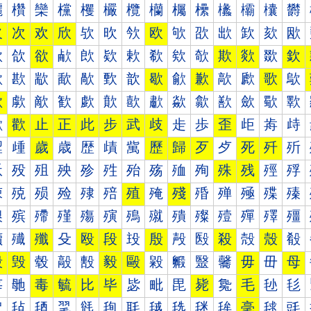
欐
欑
欒
欓
欔
欕
欖
欗
欘
欙
欚
欛
欜
欝
欠
次
欢
欣
欤
欥
欦
欧
欨
欩
欪
欫
欬
欭
欰
欱
欲
欳
欴
欵
欶
欷
欸
欹
欺
欻
欼
欽
歀
歁
歂
歃
歄
歅
歆
歇
歈
歉
歊
歋
歌
歍
歐
歑
歒
歓
歔
歕
歖
歗
歘
歙
歚
歛
歜
歝
歠
歡
止
正
此
步
武
歧
歨
歩
歪
歫
歬
歭
歰
歱
歲
歳
歴
歵
歶
歷
歸
歹
歺
死
歼
歽
殀
殁
殂
殃
殄
殅
殆
殇
殈
殉
殊
残
殌
殍
殐
殑
殒
殓
殔
殕
殖
殗
殘
殙
殚
殛
殜
殝
殠
殡
殢
殣
殤
殥
殦
殧
殨
殩
殪
殫
殬
殭
殰
殱
殲
殳
殴
段
殶
殷
殸
殹
殺
殻
殼
殽
毀
毁
毂
毃
毄
毅
毆
毇
毈
毉
毊
毋
毌
母
毐
毑
毒
毓
比
毕
毖
毗
毘
毙
毚
毛
毜
毝
毠
毡
毢
毣
毤
毥
毦
毧
毨
毩
毪
毫
毬
毭