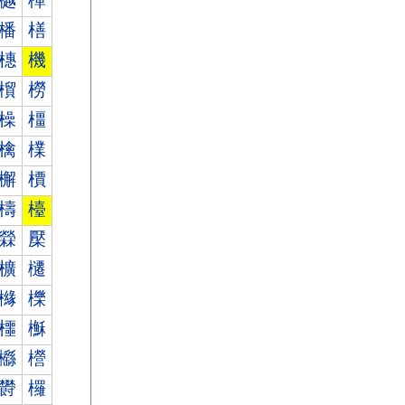
樾
樿
橎
橏
橞
機
橮
橯
橾
橿
檎
檏
檞
檟
檮
檯
檾
檿
櫎
櫏
櫞
櫟
櫮
櫯
櫾
櫿
欎
欏