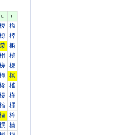
E
F
榎
榏
榞
榟
榮
榯
榾
榿
槎
槏
槞
槟
槮
槯
槾
槿
樎
樏
樞
樟
樮
樯