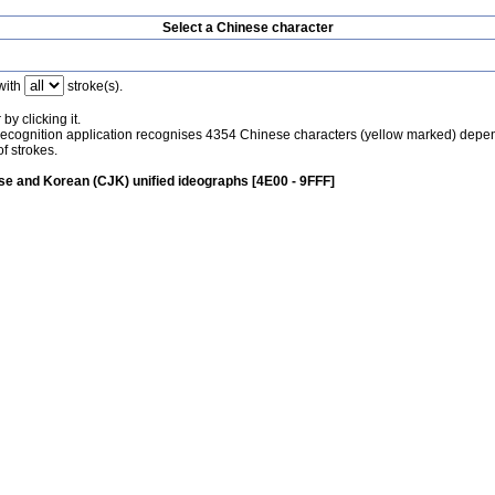
Select a Chinese character
with
stroke(s).
by clicking it.
recognition application recognises 4354 Chinese characters (yellow marked) depe
f strokes.
e and Korean (CJK) unified ideographs [4E00 - 9FFF]