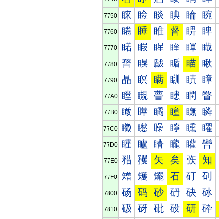
睐
睑
睒
睓
睔
睕
7750
睠
睡
睢
督
睤
睥
7760
睰
睱
睲
睳
睴
睵
7770
瞀
瞁
瞂
瞃
瞄
瞅
7780
瞐
瞑
瞒
瞓
瞔
瞕
7790
瞠
瞡
瞢
瞣
瞤
瞥
77A0
瞰
瞱
瞲
瞳
瞴
瞵
77B0
矀
矁
矂
矃
矄
矅
77C0
矐
矑
矒
矓
矔
矕
77D0
矠
矡
矢
矣
矤
知
77E0
矰
矱
矲
石
矴
矵
77F0
砀
码
砂
砃
砄
砅
7800
砐
砑
砒
砓
研
砕
7810