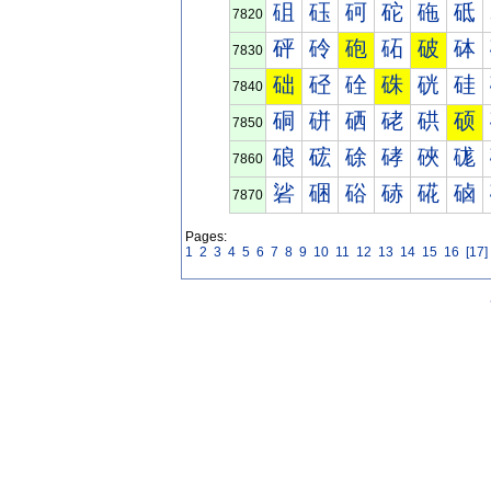
砠
砡
砢
砣
砤
砥
7820
砰
砱
砲
砳
破
砵
7830
础
硁
硂
硃
硄
硅
7840
硐
硑
硒
硓
硔
硕
7850
硠
硡
硢
硣
硤
硥
7860
硰
硱
硲
硳
硴
硵
7870
Pages:
1
2
3
4
5
6
7
8
9
10
11
12
13
14
15
16
[17]