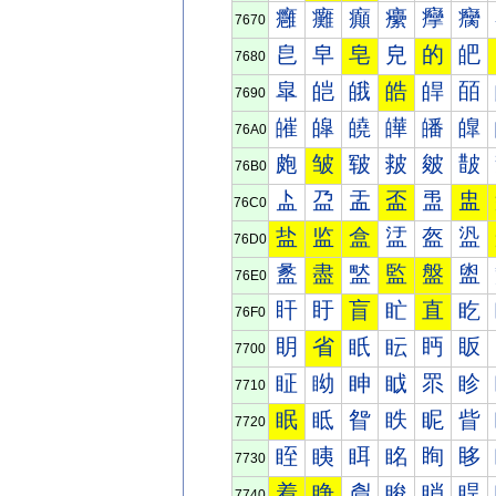
癰
癱
癲
癳
癴
癵
7670
皀
皁
皂
皃
的
皅
7680
皐
皑
皒
皓
皔
皕
7690
皠
皡
皢
皣
皤
皥
76A0
皰
皱
皲
皳
皴
皵
76B0
盀
盁
盂
盃
盄
盅
76C0
盐
监
盒
盓
盔
盕
76D0
盠
盡
盢
監
盤
盥
76E0
盰
盱
盲
盳
直
盵
76F0
眀
省
眂
眃
眄
眅
7700
眐
眑
眒
眓
眔
眕
7710
眠
眡
眢
眣
眤
眥
7720
眰
眱
眲
眳
眴
眵
7730
着
睁
睂
睃
睄
睅
7740