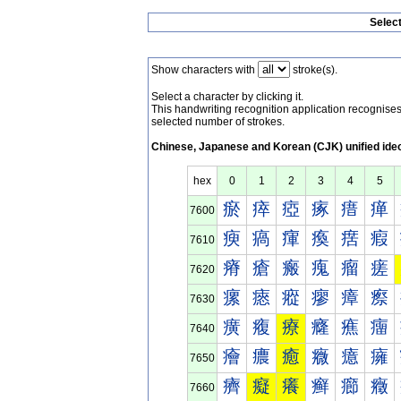
Selec
Show characters with
stroke(s).
Select a character by clicking it.
This handwriting recognition application recognis
selected number of strokes.
Chinese, Japanese and Korean (CJK) unified ide
hex
0
1
2
3
4
5
瘀
瘁
瘂
瘃
瘄
瘅
7600
瘐
瘑
瘒
瘓
瘔
瘕
7610
瘠
瘡
瘢
瘣
瘤
瘥
7620
瘰
瘱
瘲
瘳
瘴
瘵
7630
癀
癁
療
癃
癄
癅
7640
癐
癑
癒
癓
癔
癕
7650
癠
癡
癢
癣
癤
癥
7660