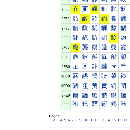
齐
齑
齒
齓
齔
齕
9F50
齠
齡
齢
齣
齤
齥
9F60
齰
齱
齲
齳
齴
齵
9F70
龀
龁
龂
龃
龄
龅
9F80
龐
龑
龒
龓
龔
龕
9F90
龠
龡
龢
龣
龤
龥
9FA0
龰
龱
龲
龳
龴
龵
9FB0
鿀
鿁
鿂
鿃
鿄
鿅
9FC0
鿐
鿑
鿒
鿓
鿔
鿕
9FD0
鿠
鿡
鿢
鿣
鿤
鿥
9FE0
鿰
鿱
鿲
鿳
鿴
鿵
9FF0
Pages:
1
2
3
4
5
6
7
8
9
10
11
12
13
14
15
16
17