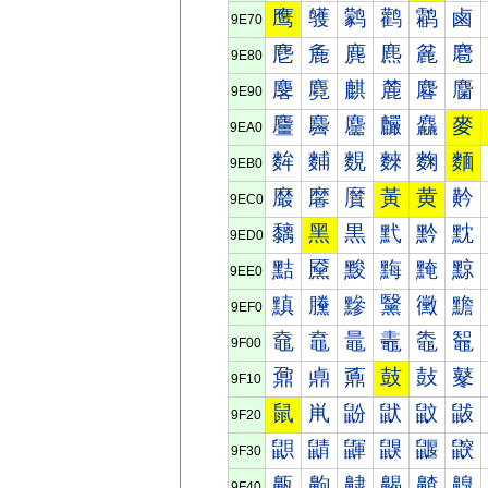
鹰
鹱
鹲
鹳
鹴
鹵
9E70
麀
麁
麂
麃
麄
麅
9E80
麐
麑
麒
麓
麔
麕
9E90
麠
麡
麢
麣
麤
麥
9EA0
麰
麱
麲
麳
麴
麵
9EB0
黀
黁
黂
黃
黄
黅
9EC0
黐
黑
黒
黓
黔
黕
9ED0
黠
黡
黢
黣
黤
黥
9EE0
黰
黱
黲
黳
黴
黵
9EF0
鼀
鼁
鼂
鼃
鼄
鼅
9F00
鼐
鼑
鼒
鼓
鼔
鼕
9F10
鼠
鼡
鼢
鼣
鼤
鼥
9F20
鼰
鼱
鼲
鼳
鼴
鼵
9F30
齀
齁
齂
齃
齄
齅
9F40