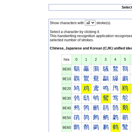
Selec
Show characters with
stroke(s).
Select a character by clicking it.
This handwriting recognition application recognis
selected number of strokes.
Chinese, Japanese and Korean (CJK) unified ide
hex
0
1
2
3
4
5
鸀
鸁
鸂
鸃
鸄
鸅
9E00
鸐
鸑
鸒
鸓
鸔
鸕
9E10
鸠
鸡
鸢
鸣
鸤
鸥
9E20
鸰
鸱
鸲
鸳
鸴
鸵
9E30
鹀
鹁
鹂
鹃
鹄
鹅
9E40
鹐
鹑
鹒
鹓
鹔
鹕
9E50
鹠
鹡
鹢
鹣
鹤
鹥
9E60